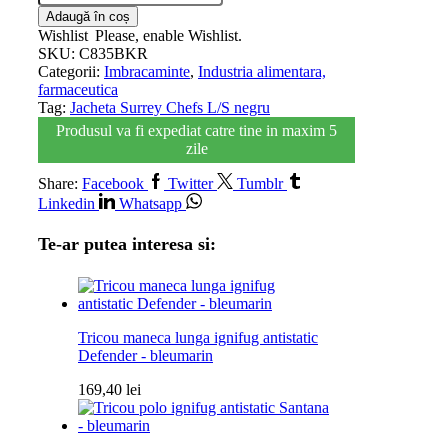
Adaugă în coș
Wishlist
Please, enable Wishlist.
SKU:
C835BKR
Categorii:
Imbracaminte
,
Industria alimentara,
farmaceutica
Tag:
Jacheta Surrey Chefs L/S negru
Produsul va fi expediat catre tine in maxim 5
zile
Share:
Facebook
Twitter
Tumblr
Linkedin
Whatsapp
Te-ar putea interesa si:
Tricou maneca lunga ignifug antistatic
Defender - bleumarin
169,40
lei