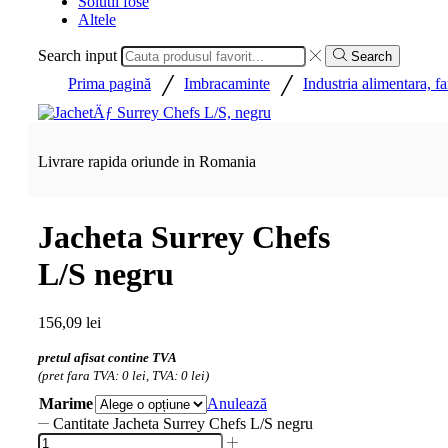
Solutii fose
Altele
Search input
Search
/
/
Prima pagină
Imbracaminte
Industria alimentara, f
Livrare rapida oriunde in Romania
Jacheta Surrey Chefs
L/S negru
156,09
lei
pretul afisat contine TVA
(pret fara TVA: 0 lei, TVA: 0 lei)
Marime
Anulează
Cantitate Jacheta Surrey Chefs L/S negru