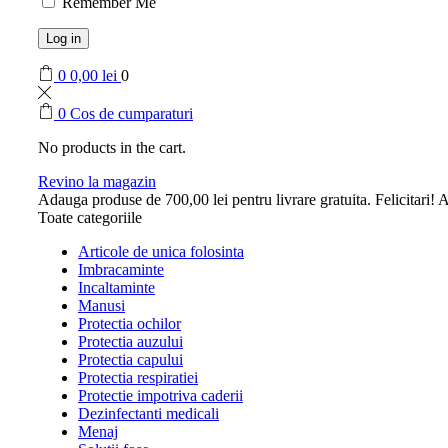
Remember Me
Log in
0
0,00
lei
0
0
Cos de cumparaturi
No products in the cart.
Revino la magazin
Adauga produse de
700,00
lei
pentru livrare gratuita.
Felicitari! A
Toate categoriile
Articole de unica folosinta
Imbracaminte
Incaltaminte
Manusi
Protectia ochilor
Protectia auzului
Protectia capului
Protectia respiratiei
Protectie impotriva caderii
Dezinfectanti medicali
Menaj