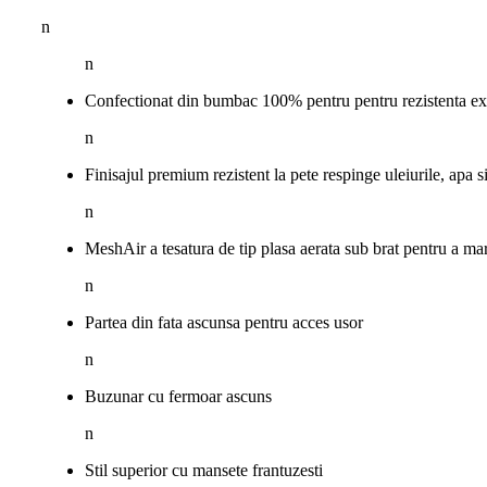
n
n
Confectionat din bumbac 100% pentru pentru rezistenta ex
n
Finisajul premium rezistent la pete respinge uleiurile, apa 
n
MeshAir a tesatura de tip plasa aerata sub brat pentru a mar
n
Partea din fata ascunsa pentru acces usor
n
Buzunar cu fermoar ascuns
n
Stil superior cu mansete frantuzesti