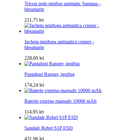
Tricou polo ignifug antistatic Santana -
bleumarin
211,75
lei
Jacheta ignifuga antistatica cruiser -
bleumarin
228,69
lei
Pantaloni Ranger, ignifug
174,24
lei
Baterie externa magsafe 10000 mAh
114,95
lei
Sandale Rebel S1P ESD
431,96
lei