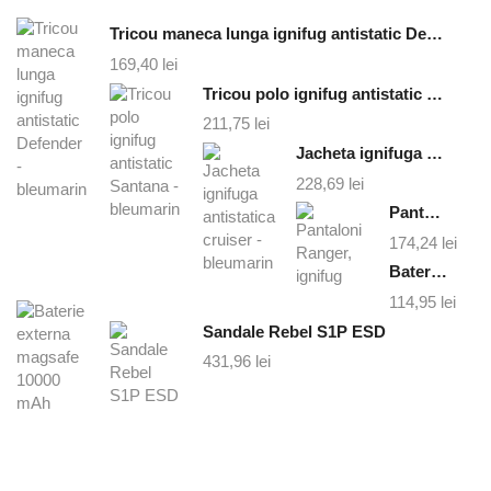
Tricou maneca lunga ignifug antistatic Defender - bleumarin
169,40
lei
Tricou polo ignifug antistatic Santana - bleumarin
211,75
lei
Jacheta ignifuga antistatica cruiser - bleumarin
228,69
lei
Pantaloni Ranger, ignifug
174,24
lei
Baterie externa magsafe 10000 mAh
114,95
lei
Sandale Rebel S1P ESD
431,96
lei