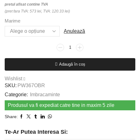
pretul afisat contine TVA
(pret fara TVA: 573 lei, TVA: 120.33 lei)
Marime
Anulează
Cantitate
Jacheta
PW3
Adaugă în coș
Hi-
Vis
Wishlist
5-
SKU:
PW367OBR
in-
Categorie:
Imbracaminte
1,
negru,
Produsul va fi expediat catre tine in maxim 5 zile
portocaliu
Share:
Te-Ar Putea Interesa Si: