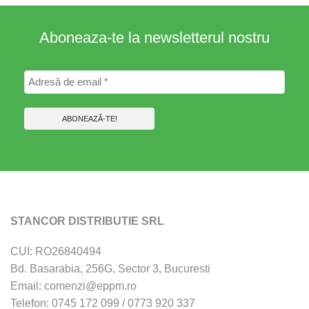
la
41,58 lei
Aboneaza-te la newsletterul nostru
STANCOR DISTRIBUTIE SRL
CUI: RO26840494
Bd. Basarabia, 256G, Sector 3, Bucuresti
Email: comenzi@eppm.ro
Telefon: 0745 172 099 / 0773 920 337