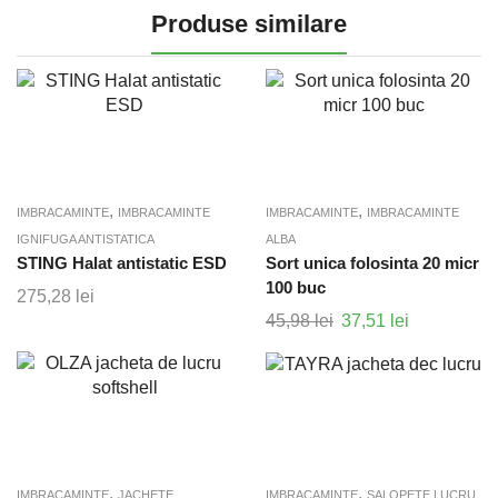
Produse similare
,
,
IMBRACAMINTE
IMBRACAMINTE
IMBRACAMINTE
IMBRACAMINTE
IGNIFUGA ANTISTATICA
ALBA
STING Halat antistatic ESD
Sort unica folosinta 20 micr
100 buc
275,28
lei
45,98
lei
Prețul
37,51
lei
Prețul
inițial
curent
a
este:
fost:
37,51 lei.
45,98 lei.
,
,
IMBRACAMINTE
JACHETE
IMBRACAMINTE
SALOPETE LUCRU