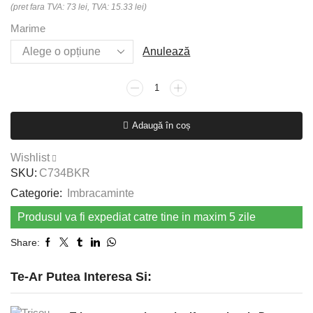
(pret fara TVA: 73 lei, TVA: 15.33 lei)
Marime
Anulează
Cantitate
Jacheta
Kent
Adaugă în coș
Chefs,
negru
Wishlist
SKU:
C734BKR
Categorie:
Imbracaminte
Produsul va fi expediat catre tine in maxim 5 zile
Share:
Te-Ar Putea Interesa Si: