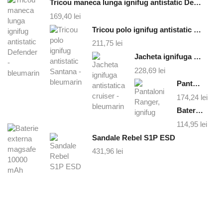
Tricou maneca lunga ignifug antistatic Defender - bleumarin
169,40
lei
Tricou polo ignifug antistatic Santana - bleumarin
211,75
lei
Jacheta ignifuga antistatica cruiser - bleumarin
228,69
lei
Pantaloni Ranger, ignifug
174,24
lei
Baterie externa magsafe 10000 mAh
114,95
lei
Sandale Rebel S1P ESD
431,96
lei