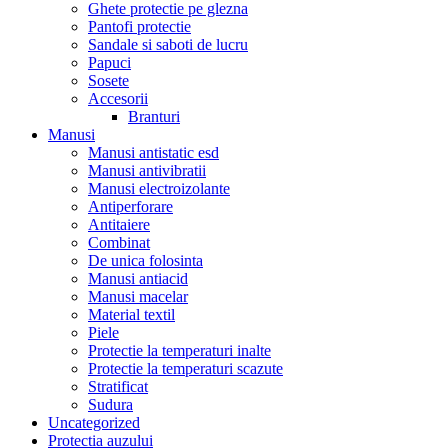
Ghete protectie pe glezna
Pantofi protectie
Sandale si saboti de lucru
Papuci
Sosete
Accesorii
Branturi
Manusi
Manusi antistatic esd
Manusi antivibratii
Manusi electroizolante
Antiperforare
Antitaiere
Combinat
De unica folosinta
Manusi antiacid
Manusi macelar
Material textil
Piele
Protectie la temperaturi inalte
Protectie la temperaturi scazute
Stratificat
Sudura
Uncategorized
Protectia auzului