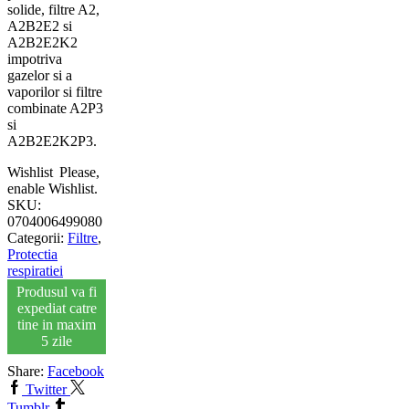
solide, filtre A2,
A2B2E2 si
A2B2E2K2
impotriva
gazelor si a
vaporilor si filtre
combinate A2P3
si
A2B2E2K2P3.
Wishlist
Please,
enable Wishlist.
SKU:
0704006499080
Categorii:
Filtre
,
Protectia
respiratiei
Produsul va fi
expediat catre
tine in maxim
5 zile
Share:
Facebook
Twitter
Tumblr