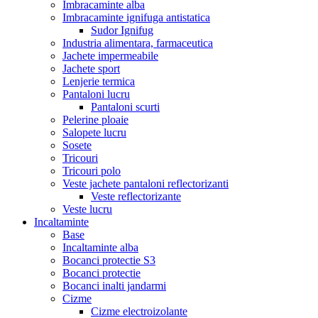
Imbracaminte alba
Imbracaminte ignifuga antistatica
Sudor Ignifug
Industria alimentara, farmaceutica
Jachete impermeabile
Jachete sport
Lenjerie termica
Pantaloni lucru
Pantaloni scurti
Pelerine ploaie
Salopete lucru
Sosete
Tricouri
Tricouri polo
Veste jachete pantaloni reflectorizanti
Veste reflectorizante
Veste lucru
Incaltaminte
Base
Incaltaminte alba
Bocanci protectie S3
Bocanci protectie
Bocanci inalti jandarmi
Cizme
Cizme electroizolante