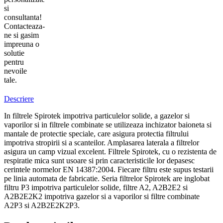
si
consultanta!
Contacteaza-
ne si gasim
impreuna o
solutie
pentru
nevoile
tale.
Descriere
In filtrele Spirotek impotriva particulelor solide, a gazelor si
vaporilor si in filtrele combinate se utilizeaza inchizator baioneta si
mantale de protectie speciale, care asigura protectia filtrului
impotriva stropirii si a scanteilor. Amplasarea laterala a filtrelor
asigura un camp vizual excelent. Filtrele Spirotek, cu o rezistenta de
respiratie mica sunt usoare si prin caracteristicile lor depasesc
cerintele normelor EN 14387:2004. Fiecare filtru este supus testarii
pe linia automata de fabricatie. Seria filtrelor Spirotek are inglobat
filtru P3 impotriva particulelor solide, filtre A2, A2B2E2 si
A2B2E2K2 impotriva gazelor si a vaporilor si filtre combinate
A2P3 si A2B2E2K2P3.