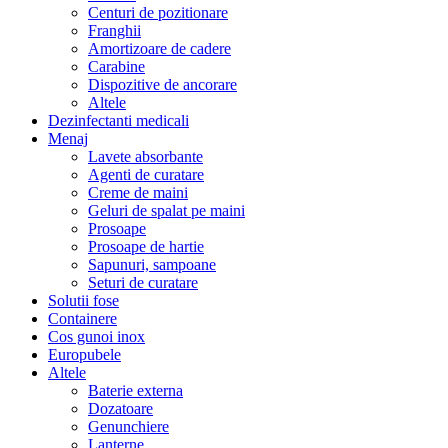
Centuri de pozitionare
Franghii
Amortizoare de cadere
Carabine
Dispozitive de ancorare
Altele
Dezinfectanti medicali
Menaj
Lavete absorbante
Agenti de curatare
Creme de maini
Geluri de spalat pe maini
Prosoape
Prosoape de hartie
Sapunuri, sampoane
Seturi de curatare
Solutii fose
Containere
Cos gunoi inox
Europubele
Altele
Baterie externa
Dozatoare
Genunchiere
Lanterne