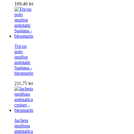
169,40
lei
Tricou
polo
ignifug
antistatic
Santana -
bleumarin
211,75
lei
Jacheta
ignifuga
antistatica