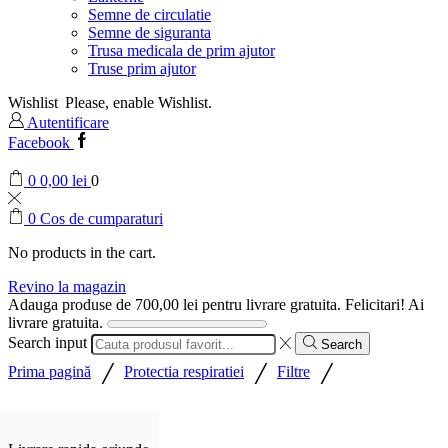
Semne de circulatie
Semne de siguranta
Trusa medicala de prim ajutor
Truse prim ajutor
Wishlist
Please, enable Wishlist.
Autentificare
Facebook
0
0,00
lei
0
0
Cos de cumparaturi
No products in the cart.
Revino la magazin
Adauga produse de
700,00
lei
pentru livrare gratuita.
Felicitari! Ai
livrare gratuita.
Search input
Search
/
/
/
Prima pagină
Protectia respiratiei
Filtre