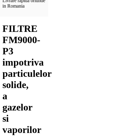
Livrare rapida oriunde
in Romania
FILTRE
FM9000-
P3
impotriva
particulelor
solide,
a
gazelor
si
vaporilor