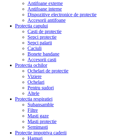
Antifoane externe
Antifoane interne
Dispozitive electronice de protectie
Accesorii antifoane
Protectia capului
Casti de protectie
Sepci protectie
Sepci palarii
Caciuli
Bonete bandane
Accesorii casti
Protectia ochilor
Ochelari de protectie
Viziere
Ochelari
Pentru sudori
Altele
Protectia respiratiei
Subansamble
Filtre
Masti gaze
Masti protectie
Semimasti
Protectie impotriva caderii
Hamuri