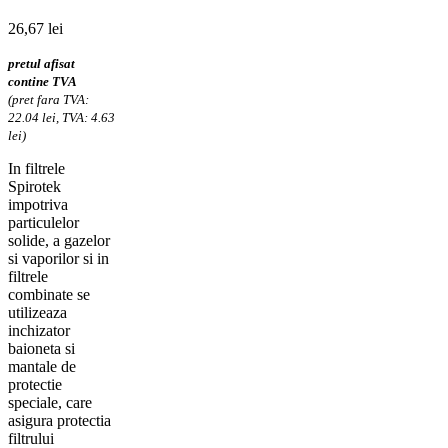
26,67
lei
pretul afisat
contine TVA
(pret fara TVA:
22.04 lei, TVA: 4.63
lei)
In filtrele
Spirotek
impotriva
particulelor
solide, a gazelor
si vaporilor si in
filtrele
combinate se
utilizeaza
inchizator
baioneta si
mantale de
protectie
speciale, care
asigura protectia
filtrului