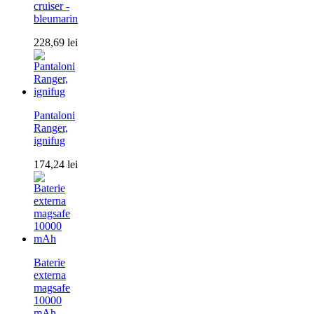
cruiser -
bleumarin
228,69
lei
Pantaloni
Ranger,
ignifug
174,24
lei
Baterie
externa
magsafe
10000
mAh