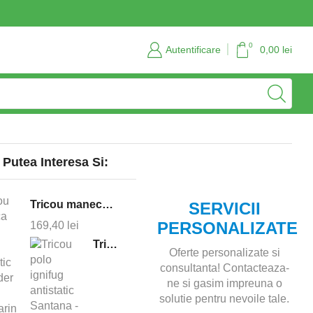
Servicii personalizate si consultanta
Contact
0
Autentificare
0,00
lei
 Putea Interesa Si:
Tricou maneca lunga ignifug antistatic Defender - bleumarin
SERVICII
PERSONALIZATE
169,40
lei
Tricou polo ignifug antistatic Santana - bleumarin
Oferte personalizate si
consultanta! Contacteaza-
ne si gasim impreuna o
solutie pentru nevoile tale.