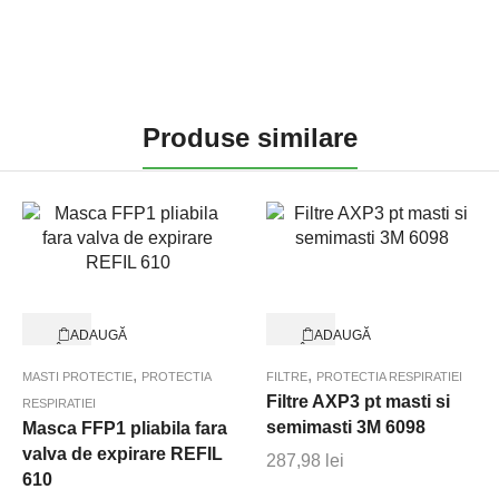
Produse similare
ADAUGĂ
ADAUGĂ
ÎN
ÎN
Quick View
Quick View
COȘ
COȘ
,
,
MASTI PROTECTIE
PROTECTIA
FILTRE
PROTECTIA RESPIRATIEI
Filtre AXP3 pt masti si
RESPIRATIEI
semimasti 3M 6098
Masca FFP1 pliabila fara
valva de expirare REFIL
287,98
lei
610