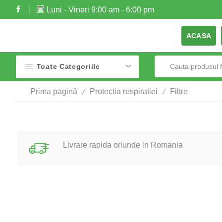
Luni - Vineri 9:00 am - 6:00 pm
ACASA
Toate Categoriile
/
/
Prima pagină
Protectia respiratiei
Filtre
Livrare rapida oriunde in Romania