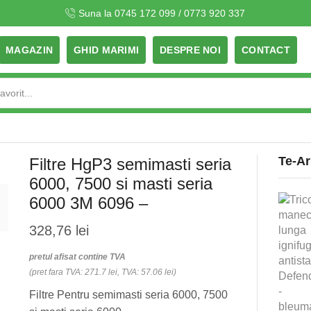
Suna la 0745 172 099 / 0773 920 337
MAGAZIN
GHID MARIMI
DESPRE NOI
CONTACT
Search
input
Te-Ar
Filtre HgP3 semimasti seria
6000, 7500 si masti seria
6000 3M 6096 –
328,76
lei
pretul afisat contine TVA
(pret fara TVA: 271.7 lei, TVA: 57.06 lei)
Filtre Pentru semimasti seria 6000, 7500