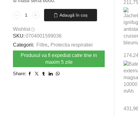
si masti seria 6000.
211,7
Cantitate
Adaugă în coș
Filtre
HgP3
Wishlist
semimasti
SKU:
0704001599036
seria
Categorii:
Filtre
,
Protectia respiratiei
6000,
7500
Produsul va fi expediat catre tine in
174,2
si
maxim 5 zile
masti
Share:
seria
6000
3M
6096
-
431,9