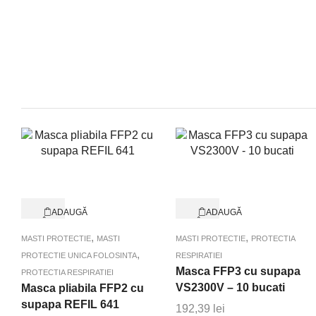
ADAUGĂ
ADAUGĂ
ÎN
ÎN
Quick View
Quick View
COȘ
COȘ
,
,
MASTI PROTECTIE
MASTI
MASTI PROTECTIE
PROTECTIA
,
PROTECTIE UNICA FOLOSINTA
RESPIRATIEI
Masca FFP3 cu supapa
PROTECTIA RESPIRATIEI
VS2300V – 10 bucati
Masca pliabila FFP2 cu
supapa REFIL 641
192,39
lei