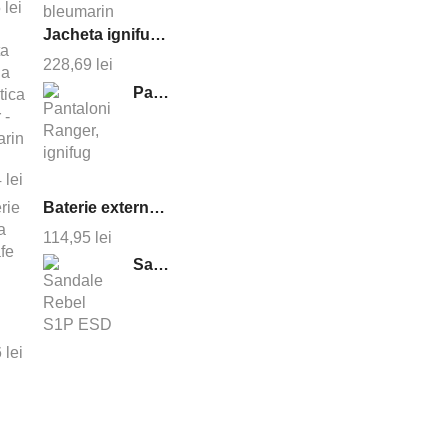
5
lei
Jacheta ignifuga antistatica cruiser - bleumarin
228,69
lei
Pantaloni Ranger, ignifug
4
lei
Baterie externa magsafe 10000 mAh
114,95
lei
Sandale Rebel S1P ESD
6
lei