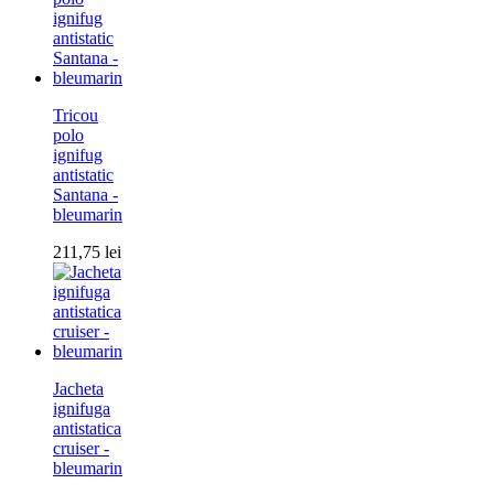
Tricou
polo
ignifug
antistatic
Santana -
bleumarin
211,75
lei
Jacheta
ignifuga
antistatica
cruiser -
bleumarin