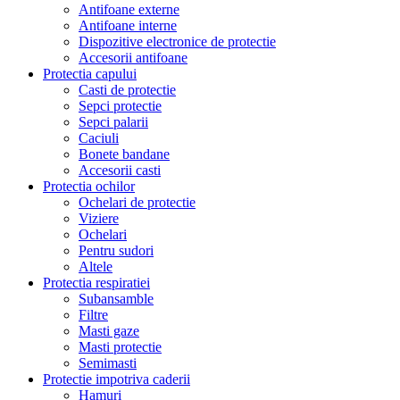
Antifoane externe
Antifoane interne
Dispozitive electronice de protectie
Accesorii antifoane
Protectia capului
Casti de protectie
Sepci protectie
Sepci palarii
Caciuli
Bonete bandane
Accesorii casti
Protectia ochilor
Ochelari de protectie
Viziere
Ochelari
Pentru sudori
Altele
Protectia respiratiei
Subansamble
Filtre
Masti gaze
Masti protectie
Semimasti
Protectie impotriva caderii
Hamuri