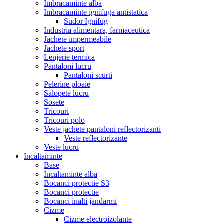
Imbracaminte alba
Imbracaminte ignifuga antistatica
Sudor Ignifug
Industria alimentara, farmaceutica
Jachete impermeabile
Jachete sport
Lenjerie termica
Pantaloni lucru
Pantaloni scurti
Pelerine ploaie
Salopete lucru
Sosete
Tricouri
Tricouri polo
Veste jachete pantaloni reflectorizanti
Veste reflectorizante
Veste lucru
Incaltaminte
Base
Incaltaminte alba
Bocanci protectie S3
Bocanci protectie
Bocanci inalti jandarmi
Cizme
Cizme electroizolante