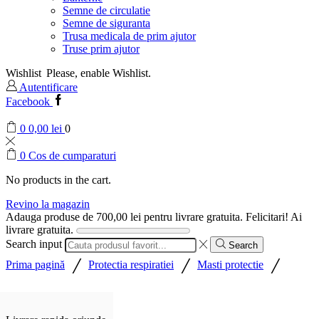
Semne de circulatie
Semne de siguranta
Trusa medicala de prim ajutor
Truse prim ajutor
Wishlist
Please, enable Wishlist.
Autentificare
Facebook
0
0,00
lei
0
0
Cos de cumparaturi
No products in the cart.
Revino la magazin
Adauga produse de
700,00
lei
pentru livrare gratuita.
Felicitari! Ai
livrare gratuita.
Search input
Search
/
/
/
Prima pagină
Protectia respiratiei
Masti protectie