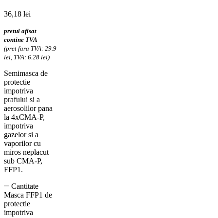
36,18
lei
pretul afisat
contine TVA
(pret fara TVA: 29.9
lei, TVA: 6.28 lei)
Semimasca de
protectie
impotriva
prafului si a
aerosolilor pana
la 4xCMA-P,
impotriva
gazelor si a
vaporilor cu
miros neplacut
sub CMA-P,
FFP1.
Cantitate
Masca FFP1 de
protectie
impotriva