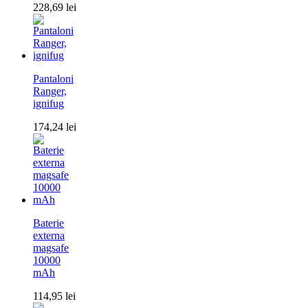
228,69
lei
Pantaloni
Ranger,
ignifug
174,24
lei
Baterie
externa
magsafe
10000
mAh
114,95
lei