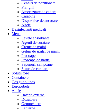
Centuri de pozitionare
Franghii
Amortizoare de cadere
Carabine
Dispozitive de ancorare
Altele
Dezinfectanti medicali
Menaj
Lavete absorbante
Agenti de curatare
Creme de maini
Geluri de spalat pe maini
Prosoape
Prosoape de hartie
Sapunuri, sampoane
Seturi de curatare
Solutii fose
Containere
Cos gunoi inox
Europubele
Altele
Baterie externa
Dozatoare
Genunchiere
Lanterne