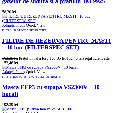
gazelor de sudura si a prafului 3M 9925
58,20
lei
Adaugă în coș
Quick View
,
FILTRE
PROTECTIA RESPIRATIEI
FILTRE DE REZERVA PENTRU MASTI
– 10 buc (FILTERSPEC SET)
163,35
lei
Prețul inițial a fost: 163,35 lei.
152,46
lei
Prețul curent este:
152,46 lei.
Adaugă în coș
Quick View
,
MASTI PROTECTIE
PROTECTIA RESPIRATIEI
Masca FFP3 cu supapa VS2300V – 10
bucati
192,39
lei