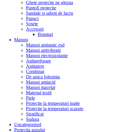
Ghete protectie pe glezna
Pantofi protectie
Sandale si saboti de lucru
Papuci
Sosete
Accesorii
Branturi
Manusi
Manusi antistatic esd
Manusi antivibratii
Manusi electroizolante
Antiperforare
Antitaiere
Combinat
De unica folosinta
Manusi antiacid
Manusi macelar
Material textil
Piele
Protectie la temperaturi inalte
Protectie la temperaturi scazute
Stratificat
Sudura
Uncategorized
Protectia auzului