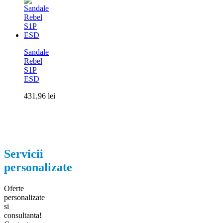
Sandale
Rebel
S1P
ESD
431,96
lei
Servicii
personalizate
Oferte
personalizate
si
consultanta!