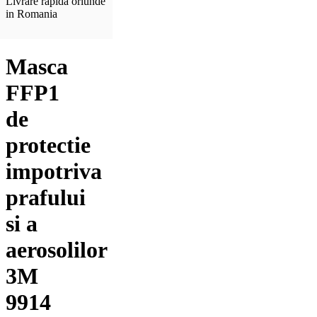
Livrare rapida oriunde
in Romania
Masca
FFP1
de
protectie
impotriva
prafului
si a
aerosolilor
3M
9914