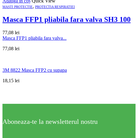
Adaugă în coș
Quick View
,
MASTI PROTECTIE
PROTECTIA RESPIRATIEI
Masca FFP1 pliabila fara valva SH3 100
77,08
lei
Masca FFP1 pliabila fara valva...
77,08
lei
3M 8822 Masca FFP2 cu supapa
18,15
lei
Aboneaza-te la newsletterul nostru