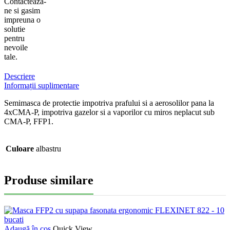
Contacteaza-
ne si gasim
impreuna o
solutie
pentru
nevoile
tale.
Descriere
Informații suplimentare
Semimasca de protectie impotriva prafului si a aerosolilor pana la
4xCMA-P, impotriva gazelor si a vaporilor cu miros neplacut sub
CMA-P, FFP1.
Culoare
albastru
Produse similare
Adaugă în coș
Quick View