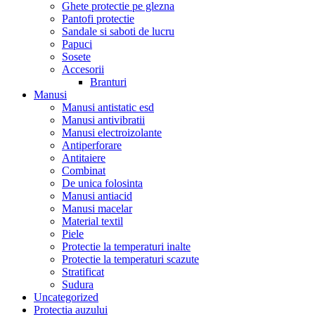
Ghete protectie pe glezna
Pantofi protectie
Sandale si saboti de lucru
Papuci
Sosete
Accesorii
Branturi
Manusi
Manusi antistatic esd
Manusi antivibratii
Manusi electroizolante
Antiperforare
Antitaiere
Combinat
De unica folosinta
Manusi antiacid
Manusi macelar
Material textil
Piele
Protectie la temperaturi inalte
Protectie la temperaturi scazute
Stratificat
Sudura
Uncategorized
Protectia auzului