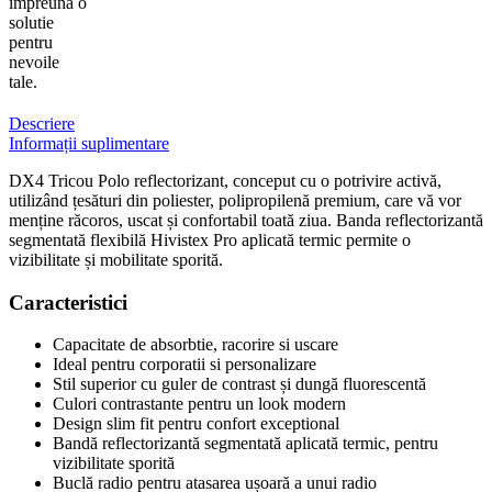
impreuna o
solutie
pentru
nevoile
tale.
Descriere
Informații suplimentare
DX4 Tricou Polo reflectorizant, conceput cu o potrivire activă,
utilizând țesături din poliester, polipropilenă premium, care vă vor
menține răcoros, uscat și confortabil toată ziua. Banda reflectorizantă
segmentată flexibilă Hivistex Pro aplicată termic permite o
vizibilitate și mobilitate sporită.
Caracteristici
Capacitate de absorbtie, racorire si uscare
Ideal pentru corporatii si personalizare
Stil superior cu guler de contrast și dungă fluorescentă
Culori contrastante pentru un look modern
Design slim fit pentru confort exceptional
Bandă reflectorizantă segmentată aplicată termic, pentru
vizibilitate sporită
Buclă radio pentru atasarea ușoară a unui radio