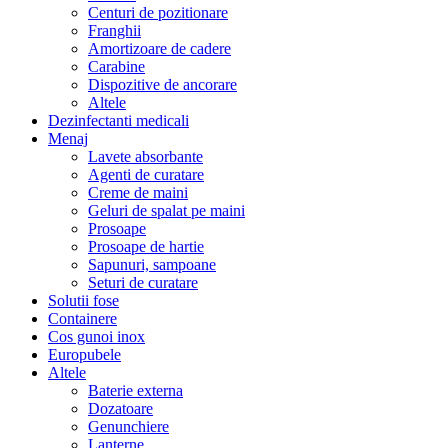
Centuri de pozitionare
Franghii
Amortizoare de cadere
Carabine
Dispozitive de ancorare
Altele
Dezinfectanti medicali
Menaj
Lavete absorbante
Agenti de curatare
Creme de maini
Geluri de spalat pe maini
Prosoape
Prosoape de hartie
Sapunuri, sampoane
Seturi de curatare
Solutii fose
Containere
Cos gunoi inox
Europubele
Altele
Baterie externa
Dozatoare
Genunchiere
Lanterne