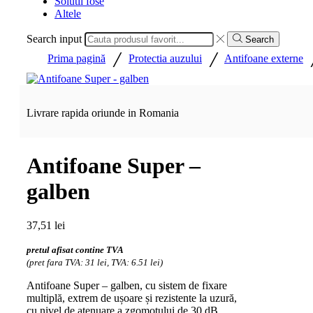
Solutii fose
Altele
Search input
Search
/
/
Prima pagină
Protectia auzului
Antifoane externe
Livrare rapida oriunde in Romania
Antifoane Super –
galben
37,51
lei
pretul afisat contine TVA
(pret fara TVA: 31 lei, TVA: 6.51 lei)
Antifoane Super – galben, cu sistem de fixare
multiplă, extrem de ușoare și rezistente la uzură,
cu nivel de atenuare a zgomotului de 30 dB.