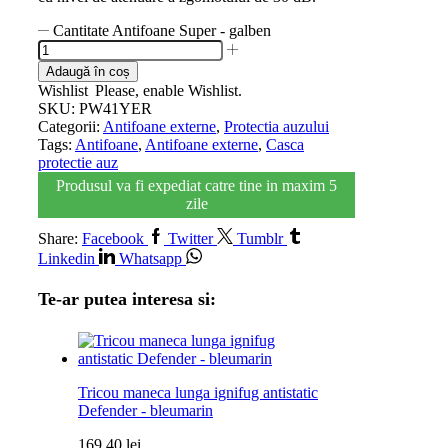
Cantitate Antifoane Super - galben
Adaugă în coș
Wishlist
Please, enable Wishlist.
SKU:
PW41YER
Categorii:
Antifoane externe
,
Protectia auzului
Tags:
Antifoane
,
Antifoane externe
,
Casca
protectie auz
Produsul va fi expediat catre tine in maxim 5
zile
Share:
Facebook
Twitter
Tumblr
Linkedin
Whatsapp
Te-ar putea interesa si:
Tricou maneca lunga ignifug antistatic
Defender - bleumarin
169,40
lei