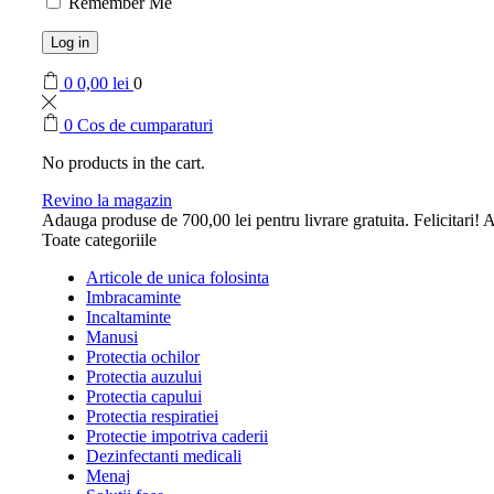
Remember Me
Log in
0
0,00
lei
0
0
Cos de cumparaturi
No products in the cart.
Revino la magazin
Adauga produse de
700,00
lei
pentru livrare gratuita.
Felicitari! A
Toate categoriile
Articole de unica folosinta
Imbracaminte
Incaltaminte
Manusi
Protectia ochilor
Protectia auzului
Protectia capului
Protectia respiratiei
Protectie impotriva caderii
Dezinfectanti medicali
Menaj