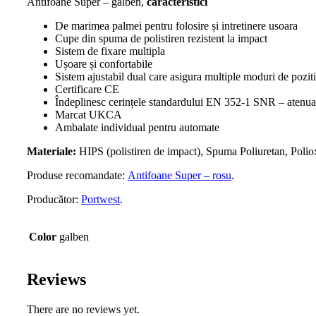
Antifoane Super – galben,
caracteristici
De marimea palmei pentru folosire și intretinere usoara
Cupe din spuma de polistiren rezistent la impact
Sistem de fixare multipla
Ușoare și confortabile
Sistem ajustabil dual care asigura multiple moduri de pozit
Certificare CE
Îndeplinesc cerințele standardului EN 352-1 SNR – atenu
Marcat UKCA
Ambalate individual pentru automate
Materiale:
HIPS (polistiren de impact), Spuma Poliuretan, Polio
Produse recomandate:
Antifoane Super – rosu
.
Producător:
Portwest
.
Color
galben
Reviews
There are no reviews yet.