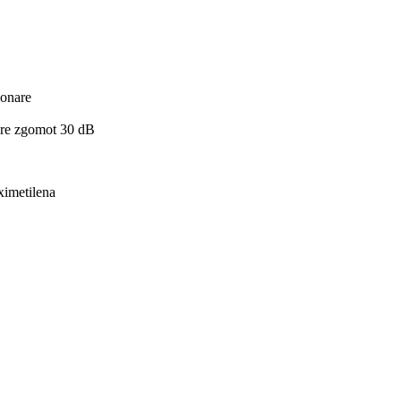
ionare
are zgomot 30 dB
ximetilena