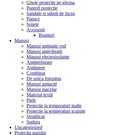
Ghete protectie pe glezna
Pantofi protectie
Sandale si saboti de lucru
Papuci
Sosete
Accesorii
Branturi
Manusi
Manusi antistatic esd
Manusi antivibratii
Manusi electroizolante
Antiperforare
Antitaiere
Combinat
De unica folosinta
Manusi antiacid
Manusi macelar
Material textil
Piele
Protectie la temperaturi inalte
Protectie la temperaturi scazute
Stratificat
Sudura
Uncategorized
Protectia auzului