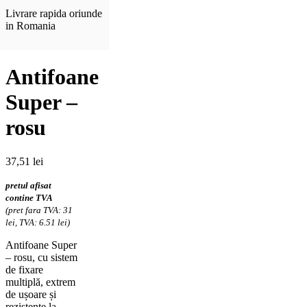
Livrare rapida oriunde
in Romania
Antifoane
Super –
rosu
37,51
lei
pretul afisat
contine TVA
(pret fara TVA: 31
lei, TVA: 6.51 lei)
Antifoane Super
– rosu, cu sistem
de fixare
multiplă, extrem
de ușoare și
rezistente la