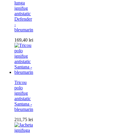
lunga
ignifug
antistatic
Defender
-
bleumarin
169,40
lei
Tricou
polo
ignifug
antistatic
Santana -
bleumarin
211,75
lei