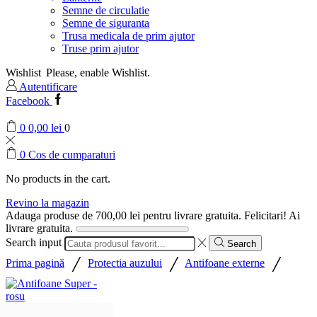
Semne de circulatie
Semne de siguranta
Trusa medicala de prim ajutor
Truse prim ajutor
Wishlist
Please, enable Wishlist.
Autentificare
Facebook
0
0,00
lei
0
0
Cos de cumparaturi
No products in the cart.
Revino la magazin
Adauga produse de
700,00
lei
pentru livrare gratuita.
Felicitari! Ai
livrare gratuita.
Search input
Search
/
/
/
Prima pagină
Protectia auzului
Antifoane externe