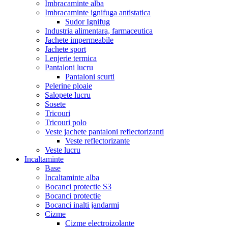
Imbracaminte alba
Imbracaminte ignifuga antistatica
Sudor Ignifug
Industria alimentara, farmaceutica
Jachete impermeabile
Jachete sport
Lenjerie termica
Pantaloni lucru
Pantaloni scurti
Pelerine ploaie
Salopete lucru
Sosete
Tricouri
Tricouri polo
Veste jachete pantaloni reflectorizanti
Veste reflectorizante
Veste lucru
Incaltaminte
Base
Incaltaminte alba
Bocanci protectie S3
Bocanci protectie
Bocanci inalti jandarmi
Cizme
Cizme electroizolante