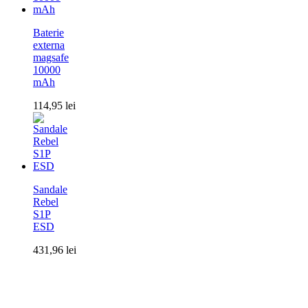
Baterie
externa
magsafe
10000
mAh
114,95
lei
Sandale
Rebel
S1P
ESD
431,96
lei