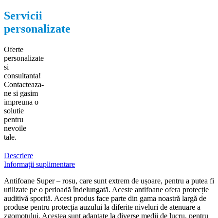
Servicii
personalizate
Oferte
personalizate
si
consultanta!
Contacteaza-
ne si gasim
impreuna o
solutie
pentru
nevoile
tale.
Descriere
Informații suplimentare
Antifoane Super – rosu, care sunt extrem de ușoare, pentru a putea fi
utilizate pe o perioadă îndelungată. Aceste antifoane ofera protecție
auditivă sporită. Acest produs face parte din gama noastră largă de
produse pentru protecția auzului la diferite niveluri de atenuare a
zgomotului. Acestea sunt adaptate la diverse medii de lucru, pentru