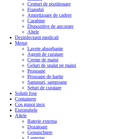
Centuri de pozitionare
Franghii
Amortizoare de cadere
Carabine
Dispozitive de ancorare
Altele
Dezinfectanti medicali
Menaj
Lavete absorbante
Agenti de curatare
Creme de maini
Geluri de spalat pe maini
Prosoape
Prosoape de hartie
Sapunuri, sampoane
Seturi de curatare
Solutii fose
Containere
Cos gunoi inox
Europubele
Altele
Baterie externa
Dozatoare
Genunchiere
Lanterne