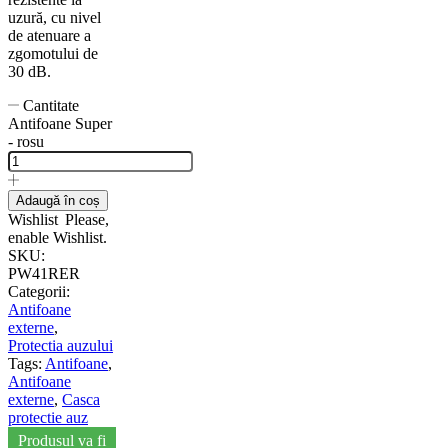
uzură, cu nivel
de atenuare a
zgomotului de
30 dB.
Cantitate
Antifoane Super
- rosu
Adaugă în coș
Wishlist
Please,
enable Wishlist.
SKU:
PW41RER
Categorii:
Antifoane
externe
,
Protectia auzului
Tags:
Antifoane
,
Antifoane
externe
,
Casca
protectie auz
Produsul va fi