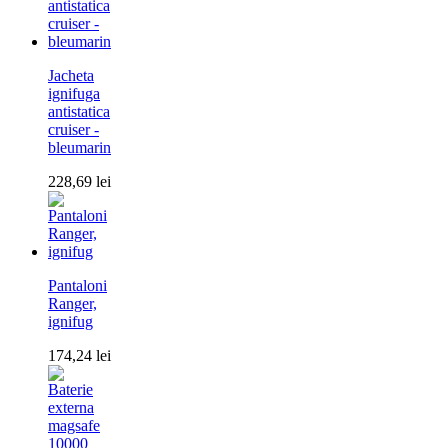
Jacheta
ignifuga
antistatica
cruiser -
bleumarin
228,69
lei
Pantaloni
Ranger,
ignifug
174,24
lei