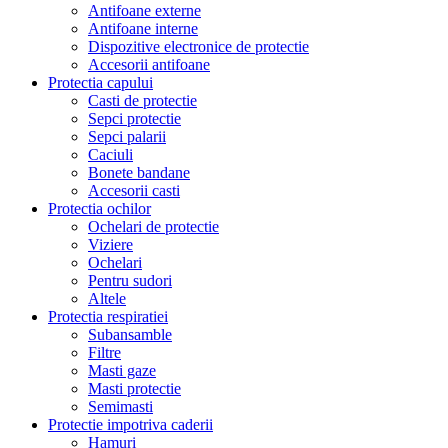
Antifoane externe
Antifoane interne
Dispozitive electronice de protectie
Accesorii antifoane
Protectia capului
Casti de protectie
Sepci protectie
Sepci palarii
Caciuli
Bonete bandane
Accesorii casti
Protectia ochilor
Ochelari de protectie
Viziere
Ochelari
Pentru sudori
Altele
Protectia respiratiei
Subansamble
Filtre
Masti gaze
Masti protectie
Semimasti
Protectie impotriva caderii
Hamuri