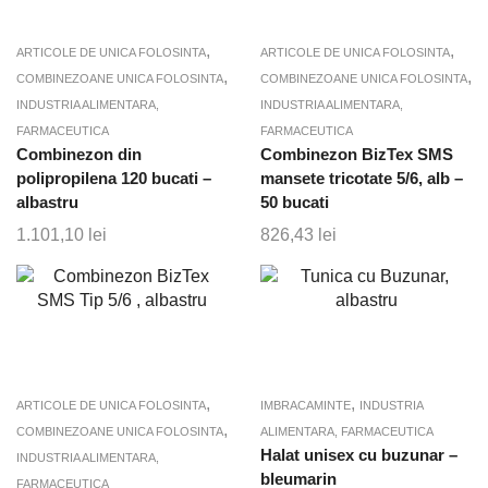
,
,
ARTICOLE DE UNICA FOLOSINTA
ARTICOLE DE UNICA FOLOSINTA
,
,
COMBINEZOANE UNICA FOLOSINTA
COMBINEZOANE UNICA FOLOSINTA
INDUSTRIA ALIMENTARA,
INDUSTRIA ALIMENTARA,
FARMACEUTICA
FARMACEUTICA
Combinezon din
Combinezon BizTex SMS
polipropilena 120 bucati –
mansete tricotate 5/6, alb –
albastru
50 bucati
1.101,10
lei
826,43
lei
,
,
ARTICOLE DE UNICA FOLOSINTA
IMBRACAMINTE
INDUSTRIA
,
COMBINEZOANE UNICA FOLOSINTA
ALIMENTARA, FARMACEUTICA
Halat unisex cu buzunar –
INDUSTRIA ALIMENTARA,
bleumarin
FARMACEUTICA