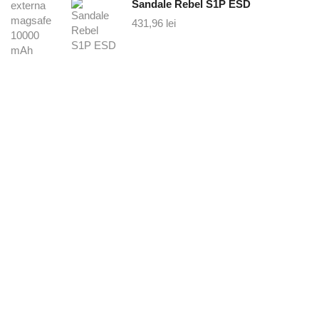
Sandale Rebel S1P ESD
431,96
lei
SERVICII PERSONALIZATE
Oferte personalizate si consultanta! Contacteaza-ne si
gasim impreuna o solutie pentru nevoile tale.