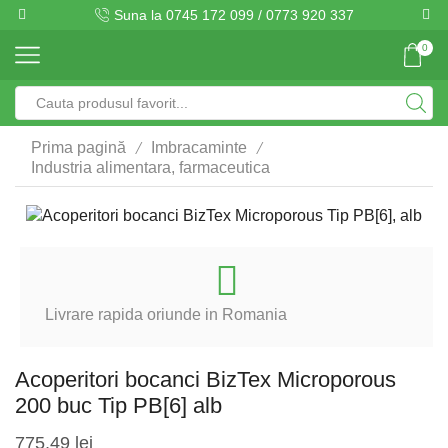
Suna la 0745 172 099 / 0773 920 337
0
Search
input
/
/
Prima pagină
Imbracaminte
Industria alimentara, farmaceutica
Livrare rapida oriunde in Romania
Acoperitori bocanci BizTex Microporous
200 buc Tip PB[6] alb
775,49
lei