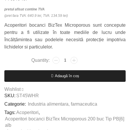
pretul afisat contine TVA
(pret fara TVA: 640.9 lei, TVA: 134.59 lei)
Acoperitori bocanci BizTex Microporous sunt concepute
pentru a fi utilizate în toate mediile de lucru unde
încălțămintea sau podelele necesită protecție impotriva
lichidelor si particulelor.
Cantitate
Acoperitori
bocanci
Adaugă în coș
BizTex
Microporous
Wishlist
200
SKU:
ST45WHR
buc
Categorie:
Industria alimentara, farmaceutica
Tip
PB[6]
Tags:
Acoperitori
,
alb
Acoperitori bocanci BizTex Microporous 200 buc Tip PB[6]
alb