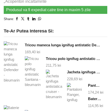
,
Acoperitori incaltaminte
Produsul va fi expediat catre tine in maxim 5 zile
Share:
Te-Ar Putea Interesa Si:
Tricou maneca lunga ignifug antistatic Defender - bleumarin
169,40
lei
Tricou polo ignifug antistatic Santana - bleumarin
211,75
lei
Jacheta ignifuga antistatica cruiser - bleumarin
228,69
lei
Pantaloni Ranger, ignifug
174,24
lei
Baterie externa magsafe 10000 mAh
114,95
lei