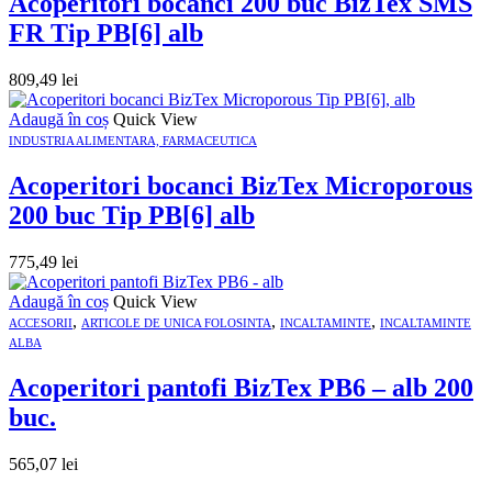
Acoperitori bocanci 200 buc BizTex SMS
FR Tip PB[6] alb
809,49
lei
Adaugă în coș
Quick View
INDUSTRIA ALIMENTARA, FARMACEUTICA
Acoperitori bocanci BizTex Microporous
200 buc Tip PB[6] alb
775,49
lei
Adaugă în coș
Quick View
,
,
,
ACCESORII
ARTICOLE DE UNICA FOLOSINTA
INCALTAMINTE
INCALTAMINTE
ALBA
Acoperitori pantofi BizTex PB6 – alb 200
buc.
565,07
lei