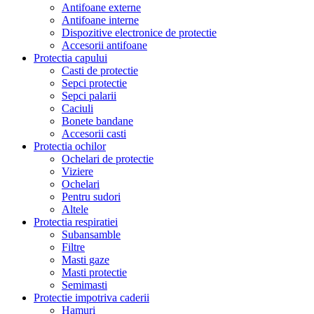
Antifoane externe
Antifoane interne
Dispozitive electronice de protectie
Accesorii antifoane
Protectia capului
Casti de protectie
Sepci protectie
Sepci palarii
Caciuli
Bonete bandane
Accesorii casti
Protectia ochilor
Ochelari de protectie
Viziere
Ochelari
Pentru sudori
Altele
Protectia respiratiei
Subansamble
Filtre
Masti gaze
Masti protectie
Semimasti
Protectie impotriva caderii
Hamuri