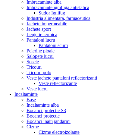
Imbracaminte alba
Imbracaminte ignifuga antistatica
Sudor Ignifug
Industria alimentara, farmaceutica
Jachete impermeabile
Jachete sport
Lenjerie termica
Pantaloni lucru
Pantaloni scurti
Pelerine ploaie
Salopete lucru
Sosete
Tricouri
Tricouri polo
Veste jachete pantaloni reflectorizanti
Veste reflectorizante
Veste lucru
Incaltaminte
Base
Incaltaminte alba
Bocanci protectie S3
Bocanci protectie
Bocanci inalti jandarmi
Cizme
Cizme electroizolante