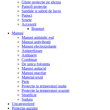
Ghete protectie pe glezna
Pantofi protectie
Sandale si saboti de lucru
Papuci
Sosete
Accesorii
Branturi
Manusi
Manusi antistatic esd
Manusi antivibratii
Manusi electroizolante
Antiperforare
Antitaiere
Combinat
De unica folosinta
Manusi antiacid
Manusi macelar
Material textil
Piele
Protectie la temperaturi inalte
Protectie la temperaturi scazute
Stratificat
Sudura
Uncategorized
Protectia auzului