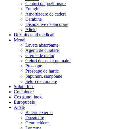
Centuri de pozitionare
Franghii
Amortizoare de cadere
Carabine
Dispozitive de ancorare
Altele
Dezinfectanti medicali
Menaj
Lavete absorbante
Agenti de curatare
Creme de maini
Geluri de spalat pe maini
Prosoape
Prosoape de hartie
Sapunuri, sampoane
Seturi de curatare
Solutii fose
Containere
Cos gunoi inox
Europubele
Altele
Baterie externa
Dozatoare
Genunchiere
Lanterne