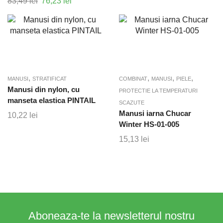
83,49
lei
Prețul
76,23
lei
Prețul
inițial
curent
a
este:
fost:
76,23 lei.
83,49 lei.
,
,
,
,
MANUSI
STRATIFICAT
COMBINAT
MANUSI
PIELE
Manusi din nylon, cu
PROTECTIE LA TEMPERATURI
manseta elastica PINTAIL
SCAZUTE
Manusi iarna Chucar
10,22
lei
Winter HS-01-005
15,13
lei
Aboneaza-te la newsletterul nostru