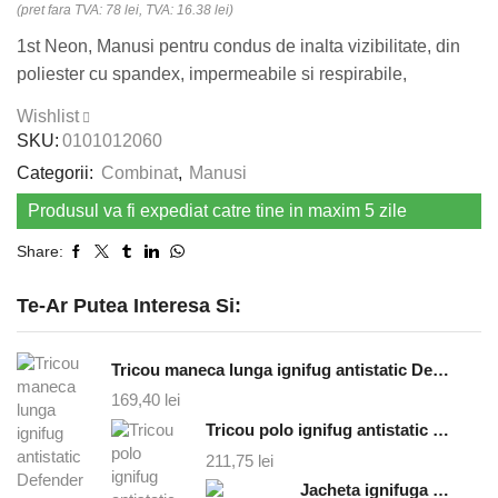
(pret fara TVA: 78 lei, TVA: 16.38 lei)
1st Neon, Manusi pentru condus de inalta vizibilitate, din
poliester cu spandex, impermeabile si respirabile,
Wishlist
SKU:
0101012060
Categorii:
Combinat
,
Manusi
Produsul va fi expediat catre tine in maxim 5 zile
Share:
Te-Ar Putea Interesa Si:
Tricou maneca lunga ignifug antistatic Defender - bleumarin
169,40
lei
Tricou polo ignifug antistatic Santana - bleumarin
211,75
lei
Jacheta ignifuga antistatica cruiser - bleumarin