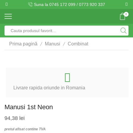
Suna la 0745 172 099 / 0773 920 337
0
Search
input
/
/
Prima pagină
Manusi
Combinat
Livrare rapida oriunde in Romania
Manusi 1st Neon
94,38
lei
pretul afisat contine TVA