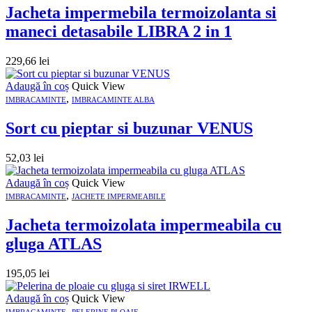
Jacheta impermebila termoizolanta si
maneci detasabile LIBRA 2 in 1
229,66
lei
Adaugă în coș
Quick View
,
IMBRACAMINTE
IMBRACAMINTE ALBA
Sort cu pieptar si buzunar VENUS
52,03
lei
Adaugă în coș
Quick View
,
IMBRACAMINTE
JACHETE IMPERMEABILE
Jacheta termoizolata impermeabila cu
gluga ATLAS
195,05
lei
Adaugă în coș
Quick View
,
IMBRACAMINTE
PELERINE PLOAIE