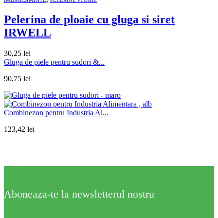
Pelerina de ploaie cu gluga si siret
IRWELL
30,25
lei
Gluga de piele pentru sudori &...
90,75
lei
Combinezon pentru Industria Al...
123,42
lei
Aboneaza-te la newsletterul nostru