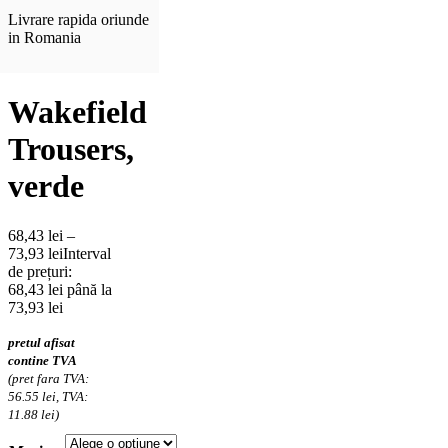
Livrare rapida oriunde
in Romania
Wakefield
Trousers,
verde
68,43
lei
–
73,93
lei
Interval
de prețuri:
68,43 lei până la
73,93 lei
pretul afisat
contine TVA
(pret fara TVA:
56.55 lei, TVA:
11.88 lei)