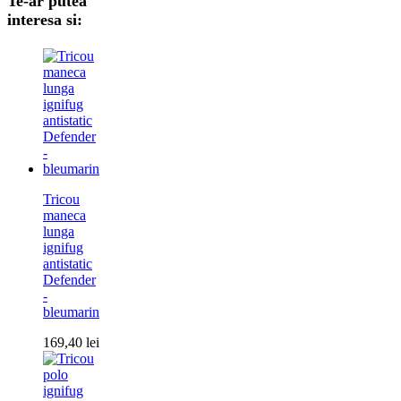
Te-ar putea
interesa si:
Tricou
maneca
lunga
ignifug
antistatic
Defender
-
bleumarin
169,40
lei