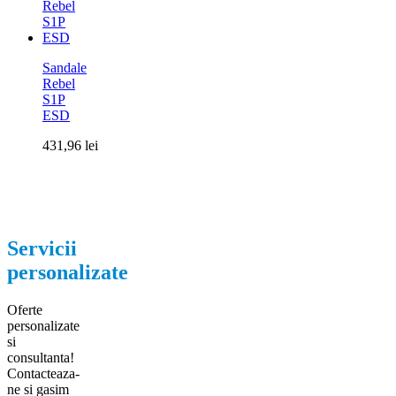
Sandale
Rebel
S1P
ESD
431,96
lei
Servicii
personalizate
Oferte
personalizate
si
consultanta!
Contacteaza-
ne si gasim