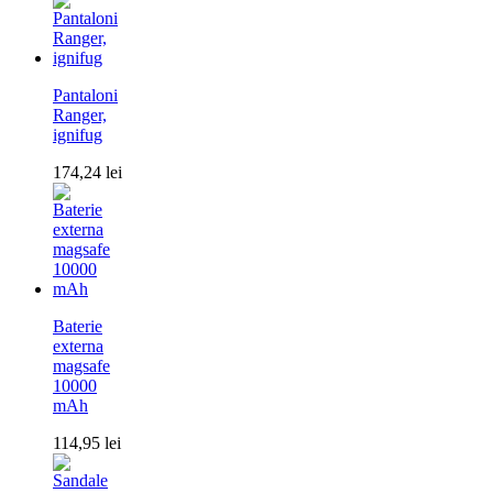
Pantaloni
Ranger,
ignifug
174,24
lei
Baterie
externa
magsafe
10000
mAh
114,95
lei