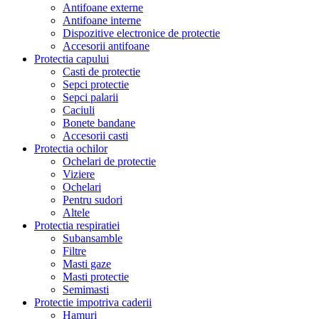
Antifoane externe
Antifoane interne
Dispozitive electronice de protectie
Accesorii antifoane
Protectia capului
Casti de protectie
Sepci protectie
Sepci palarii
Caciuli
Bonete bandane
Accesorii casti
Protectia ochilor
Ochelari de protectie
Viziere
Ochelari
Pentru sudori
Altele
Protectia respiratiei
Subansamble
Filtre
Masti gaze
Masti protectie
Semimasti
Protectie impotriva caderii
Hamuri