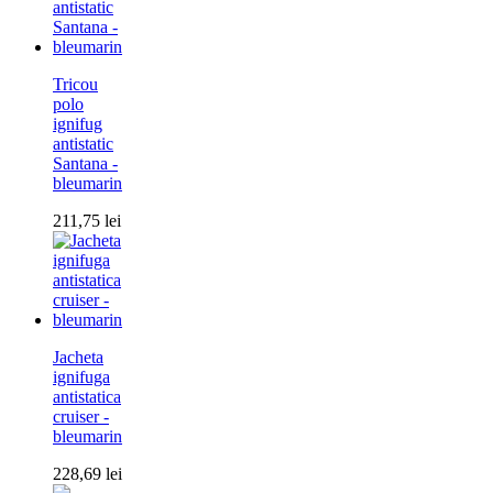
Tricou
polo
ignifug
antistatic
Santana -
bleumarin
211,75
lei
Jacheta
ignifuga
antistatica
cruiser -
bleumarin
228,69
lei