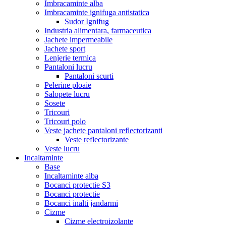
Imbracaminte alba
Imbracaminte ignifuga antistatica
Sudor Ignifug
Industria alimentara, farmaceutica
Jachete impermeabile
Jachete sport
Lenjerie termica
Pantaloni lucru
Pantaloni scurti
Pelerine ploaie
Salopete lucru
Sosete
Tricouri
Tricouri polo
Veste jachete pantaloni reflectorizanti
Veste reflectorizante
Veste lucru
Incaltaminte
Base
Incaltaminte alba
Bocanci protectie S3
Bocanci protectie
Bocanci inalti jandarmi
Cizme
Cizme electroizolante