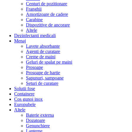
Centuri de pozitionare
Franghii
Amortizoare de cadere
Carabine
Dispozitive de ancorare
Altele
Dezinfectanti medicali
Menaj
Lavete absorbante
Agenti de curatare
Creme de maini
Geluri de spalat pe maini
Prosoape
Prosoape de hartie
Sapunuri, sampoane
Seturi de curatare
Solutii fose
Containere
Cos gunoi inox
Europubele
Altele
Baterie externa
Dozatoare
Genunchiere
Lanterne