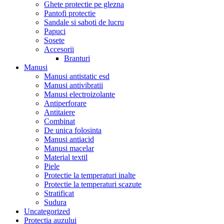
Ghete protectie pe glezna
Pantofi protectie
Sandale si saboti de lucru
Papuci
Sosete
Accesorii
Branturi
Manusi
Manusi antistatic esd
Manusi antivibratii
Manusi electroizolante
Antiperforare
Antitaiere
Combinat
De unica folosinta
Manusi antiacid
Manusi macelar
Material textil
Piele
Protectie la temperaturi inalte
Protectie la temperaturi scazute
Stratificat
Sudura
Uncategorized
Protectia auzului