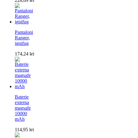
228,69
lei
Pantaloni
Ranger,
ignifug
174,24
lei
Baterie
externa
magsafe
10000
mAh
114,95
lei