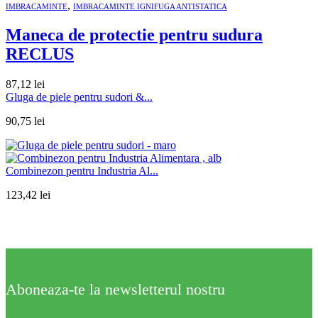
,
IMBRACAMINTE
IMBRACAMINTE IGNIFUGA ANTISTATICA
Maneca de protectie pentru sudura
RECLUS
87,12
lei
Gluga de piele pentru sudori &...
90,75
lei
Combinezon pentru Industria Al...
123,42
lei
Aboneaza-te la newsletterul nostru