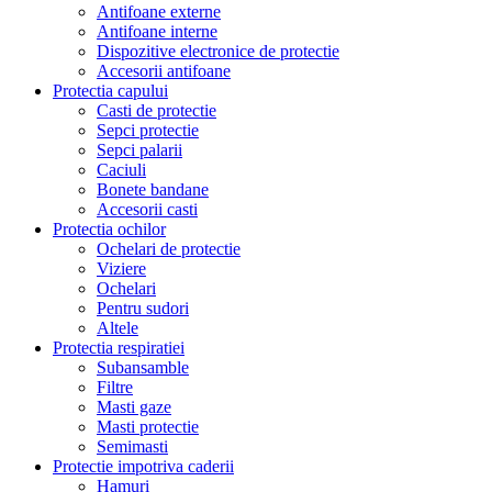
Antifoane externe
Antifoane interne
Dispozitive electronice de protectie
Accesorii antifoane
Protectia capului
Casti de protectie
Sepci protectie
Sepci palarii
Caciuli
Bonete bandane
Accesorii casti
Protectia ochilor
Ochelari de protectie
Viziere
Ochelari
Pentru sudori
Altele
Protectia respiratiei
Subansamble
Filtre
Masti gaze
Masti protectie
Semimasti
Protectie impotriva caderii
Hamuri