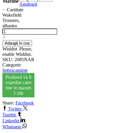
Marime
Anulează
Cantitate
Wakefield
Trousers,
albastru
Adaugă în coș
Wishlist
Please,
enable Wishlist.
SKU:
2085NAR
Categorie:
Imbracaminte
Produsul va fi
expediat catre
tine in maxim
5 zile
Share:
Facebook
Twitter
Tumblr
Linkedin
Whatsapp