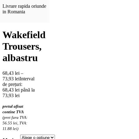
Livrare rapida oriunde
in Romania
Wakefield
Trousers,
albastru
68,43
lei
–
73,93
lei
Interval
de prețuri:
68,43 lei până la
73,93 lei
pretul afisat
contine TVA
(pret fara TVA:
56.55 lei, TVA:
11.88 lei)