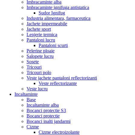
Imbracaminte alba
Imbracaminte ignifuga antistatica
Sudor Ignifug
Industria alimentara, farmaceutica
Jachete impermeabile
Jachete sport
Lenjerie termica
Pantaloni lucru
Pantaloni scurti
Pelerine ploaie
Salopete lucru
Sosete
Tricouri
Tricouri polo
Veste jachete pantaloni reflectorizanti
Veste reflectorizante
Veste lucru
Incaltaminte
Base
Incaltaminte alba
Bocanci protectie S3
Bocanci protectie
Bocanci inalti jandarmi
Cizme
Cizme electroizolante