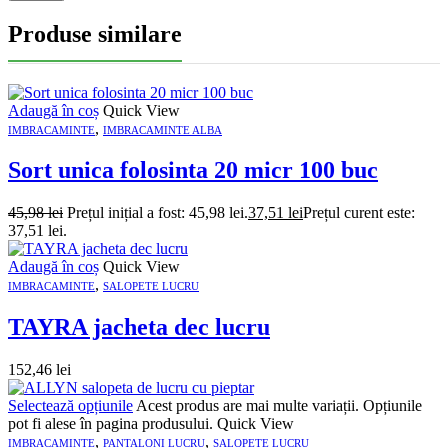
Produse similare
Adaugă în coș
Quick View
,
IMBRACAMINTE
IMBRACAMINTE ALBA
Sort unica folosinta 20 micr 100 buc
45,98
lei
Prețul inițial a fost: 45,98 lei.
37,51
lei
Prețul curent este:
37,51 lei.
Adaugă în coș
Quick View
,
IMBRACAMINTE
SALOPETE LUCRU
TAYRA jacheta dec lucru
152,46
lei
Selectează opțiunile
Acest produs are mai multe variații. Opțiunile
pot fi alese în pagina produsului.
Quick View
,
,
IMBRACAMINTE
PANTALONI LUCRU
SALOPETE LUCRU