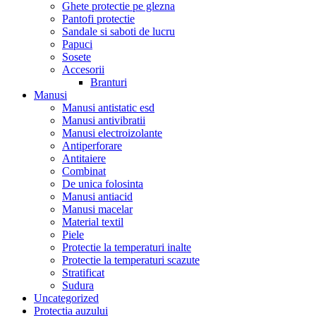
Ghete protectie pe glezna
Pantofi protectie
Sandale si saboti de lucru
Papuci
Sosete
Accesorii
Branturi
Manusi
Manusi antistatic esd
Manusi antivibratii
Manusi electroizolante
Antiperforare
Antitaiere
Combinat
De unica folosinta
Manusi antiacid
Manusi macelar
Material textil
Piele
Protectie la temperaturi inalte
Protectie la temperaturi scazute
Stratificat
Sudura
Uncategorized
Protectia auzului