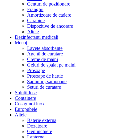
Centuri de pozitionare
Franghii
Amortizoare de cadere
Carabine
Dispozitive de ancorare
Altele
Dezinfectanti medicali
Menaj
Lavete absorbante
Agenti de curatare
Creme de maini
Geluri de spalat pe maini
Prosoape
Prosoape de hartie
Sapunuri, sampoane
Seturi de curatare
Solutii fose
Containere
Cos gunoi inox
Europubele
Altele
Baterie externa
Dozatoare
Genunchiere
Lanterne