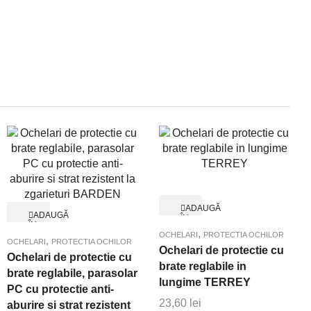
ADAUGĂ
ADAUGĂ
ÎN
ÎN
Quick View
COȘ
,
Quick View
COȘ
OCHELARI
PROTECTIA OCHILOR
,
OCHELARI
PROTECTIA OCHILOR
Ochelari de protectie cu
Ochelari de protectie cu
brate reglabile in
brate reglabile, parasolar
lungime TERREY
PC cu protectie anti-
23,60
lei
aburire si strat rezistent