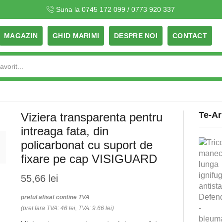
Suna la 0745 172 099 / 0773 920 337
MAGAZIN
GHID MARIMI
DESPRE NOI
CONTACT
Search
input
Te-Ar
Viziera transparenta pentru
intreaga fata, din
policarbonat cu suport de
fixare pe cap VISIGUARD
55,66
lei
pretul afisat contine TVA
(pret fara TVA: 46 lei, TVA: 9.66 lei)