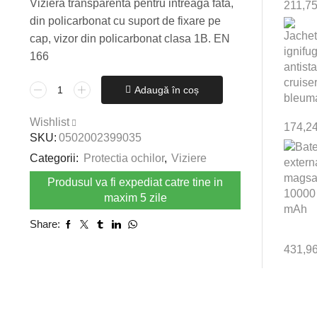
Viziera transparenta pentru intreaga fata,
211,7
din policarbonat cu suport de fixare pe
cap, vizor din policarbonat clasa 1B. EN
166
Cantitate
Adaugă în coș
Viziera
transparenta
Wishlist
174,2
pentru
SKU:
0502002399035
intreaga
Categorii:
Protectia ochilor
,
Viziere
fata,
din
Produsul va fi expediat catre tine in
policarbonat
maxim 5 zile
cu
Share:
suport
de
431,9
fixare
pe
cap
VISIGUARD