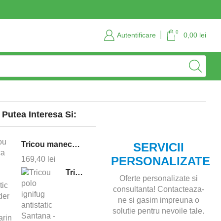
Servicii personalizate si consultanta
Contact
0
Autentificare
0,00
lei
 Putea Interesa Si:
Tricou maneca lunga ignifug antistatic Defender - bleumarin
SERVICII
PERSONALIZATE
169,40
lei
Tricou polo ignifug antistatic Santana - bleumarin
Oferte personalizate si
consultanta! Contacteaza-
ne si gasim impreuna o
solutie pentru nevoile tale.