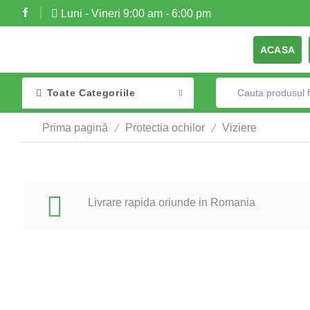
Luni - Vineri 9:00 am - 6:00 pm
ACASA
Toate Categoriile
/
/
Prima pagină
Protectia ochilor
Viziere
Livrare rapida oriunde in Romania