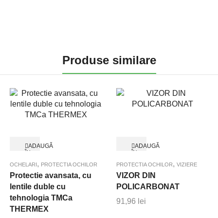
Produse similare
ADAUGĂ
ADAUGĂ
ÎN
ÎN
Quick View
Quick View
COȘ
COȘ
,
,
OCHELARI
PROTECTIA OCHILOR
PROTECTIA OCHILOR
VIZIERE
Protectie avansata, cu
VIZOR DIN
lentile duble cu
POLICARBONAT
tehnologia TMCa
91,96
lei
THERMEX