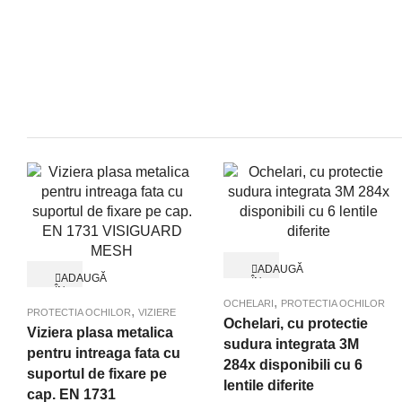
ADAUGĂ
ADAUGĂ
ÎN
ÎN
Quick View
COȘ
,
Quick View
COȘ
OCHELARI
PROTECTIA OCHILOR
,
PROTECTIA OCHILOR
VIZIERE
Ochelari, cu protectie
Viziera plasa metalica
sudura integrata 3M
pentru intreaga fata cu
284x disponibili cu 6
suportul de fixare pe
lentile diferite
cap. EN 1731