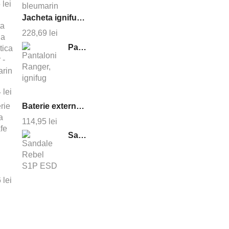
5
lei
Jacheta ignifuga antistatica cruiser - bleumarin
228,69
lei
Pantaloni Ranger, ignifug
4
lei
Baterie externa magsafe 10000 mAh
114,95
lei
Sandale Rebel S1P ESD
6
lei