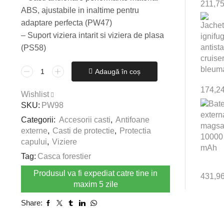
211,7
ABS, ajustabile in inaltime pentru
adaptare perfecta (PW47)
– Suport viziera intarit si viziera de plasa
(PS58)
Cantitate
Adaugă în coș
Set
174,2
Forestry
Wishlist
Casca
SKU:
PW98
forestier
Categorii:
Accesorii casti
,
Antifoane
externe
,
Casti de protectie
,
Protectia
capului
,
Viziere
Tag:
Casca forestier
Produsul va fi expediat catre tine in
431,9
maxim 5 zile
Share: