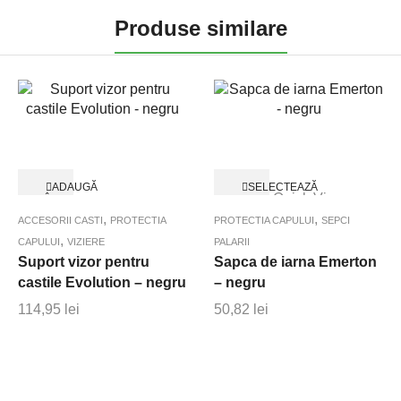
Produse similare
Acest
ADAUGĂ
SELECTEAZĂ
Quick View
produs
ÎN
OPȚIUNILE
Quick View
COȘ
are
,
,
ACCESORII CASTI
PROTECTIA
PROTECTIA CAPULUI
SEPCI
mai
,
CAPULUI
VIZIERE
PALARII
multe
Suport vizor pentru
Sapca de iarna Emerton
variații.
castile Evolution – negru
– negru
Opțiunile
114,95
lei
50,82
lei
pot
fi
alese
în
pagina