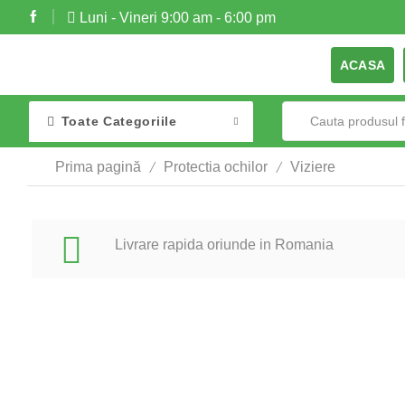
Luni - Vineri 9:00 am - 6:00 pm
ACASA
Toate Categoriile
/
/
Prima pagină
Protectia ochilor
Viziere
Livrare rapida oriunde in Romania