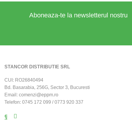
produsului.
Aboneaza-te la newsletterul nostru
STANCOR DISTRIBUTIE SRL
CUI: RO26840494
Bd. Basarabia, 256G, Sector 3, Bucuresti
Email: comenzi@eppm.ro
Telefon: 0745 172 099 / 0773 920 337
Facebook
Email