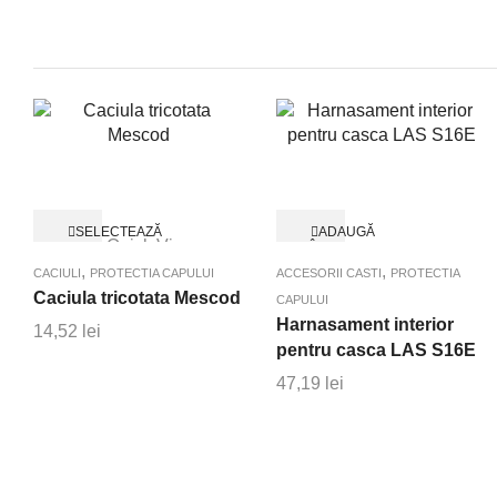
Acest
SELECTEAZĂ
ADAUGĂ
Quick View
produs
OPȚIUNILE
ÎN
Quick View
COȘ
are
,
,
CACIULI
PROTECTIA CAPULUI
ACCESORII CASTI
PROTECTIA
mai
Caciula tricotata Mescod
CAPULUI
multe
Harnasament interior
14,52
lei
variații.
pentru casca LAS S16E
Opțiunile
47,19
lei
pot
fi
alese
în
pagina