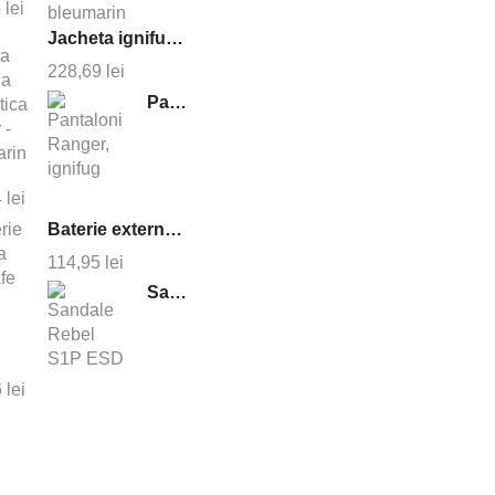
5
lei
Jacheta ignifuga antistatica cruiser - bleumarin
228,69
lei
Pantaloni Ranger, ignifug
4
lei
Baterie externa magsafe 10000 mAh
114,95
lei
Sandale Rebel S1P ESD
6
lei