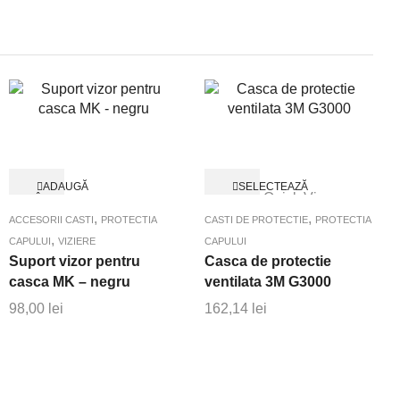
Acest
ADAUGĂ
SELECTEAZĂ
Quick View
produs
ÎN
OPȚIUNILE
Quick View
COȘ
are
,
,
ACCESORII CASTI
PROTECTIA
CASTI DE PROTECTIE
PROTECTIA
mai
,
CAPULUI
VIZIERE
CAPULUI
multe
Suport vizor pentru
Casca de protectie
variații.
casca MK – negru
ventilata 3M G3000
Opțiunile
98,00
lei
162,14
lei
pot
fi
alese
în
pagina