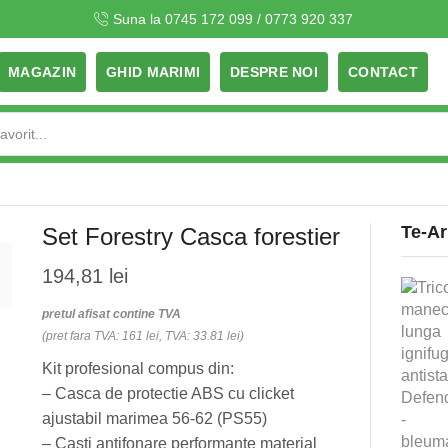
Suna la 0745 172 099 / 0773 920 337
MAGAZIN
GHID MARIMI
DESPRE NOI
CONTACT
Search
input
Te-Ar
Set Forestry Casca forestier
194,81
lei
pretul afisat contine TVA
(pret fara TVA: 161 lei, TVA: 33.81 lei)
Kit profesional compus din:
– Casca de protectie ABS cu clicket
ajustabil marimea 56-62 (PS55)
– Casti antifonare performante material