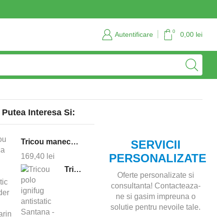
Servicii personalizate si consultanta
Contact
0
Autentificare
0,00
lei
 Putea Interesa Si:
Tricou maneca lunga ignifug antistatic Defender - bleumarin
SERVICII
PERSONALIZATE
169,40
lei
Tricou polo ignifug antistatic Santana - bleumarin
Oferte personalizate si
consultanta! Contacteaza-
ne si gasim impreuna o
solutie pentru nevoile tale.