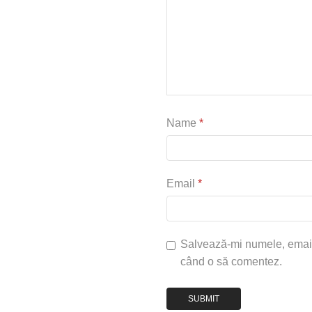
Name
*
Email
*
Salvează-mi numele, emailul
când o să comentez.