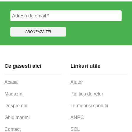
produsului.
Ce gasesti aici
Linkuri utile
Acasa
Ajutor
Magazin
Politica de retur
Despre noi
Termeni si conditii
Ghid marimi
ANPC
Contact
SOL