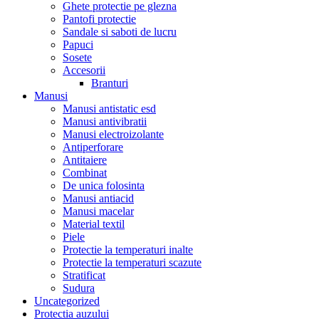
Ghete protectie pe glezna
Pantofi protectie
Sandale si saboti de lucru
Papuci
Sosete
Accesorii
Branturi
Manusi
Manusi antistatic esd
Manusi antivibratii
Manusi electroizolante
Antiperforare
Antitaiere
Combinat
De unica folosinta
Manusi antiacid
Manusi macelar
Material textil
Piele
Protectie la temperaturi inalte
Protectie la temperaturi scazute
Stratificat
Sudura
Uncategorized
Protectia auzului