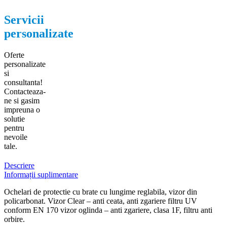
Servicii
personalizate
Oferte
personalizate
si
consultanta!
Contacteaza-
ne si gasim
impreuna o
solutie
pentru
nevoile
tale.
Descriere
Informații suplimentare
Ochelari de protectie cu brate cu lungime reglabila, vizor din
policarbonat. Vizor Clear – anti ceata, anti zgariere filtru UV
conform EN 170 vizor oglinda – anti zgariere, clasa 1F, filtru anti
orbire.