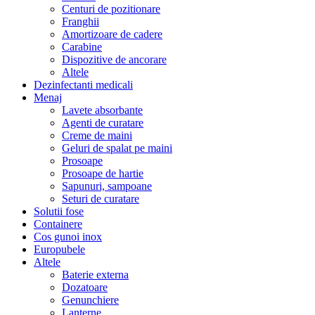
Centuri de pozitionare
Franghii
Amortizoare de cadere
Carabine
Dispozitive de ancorare
Altele
Dezinfectanti medicali
Menaj
Lavete absorbante
Agenti de curatare
Creme de maini
Geluri de spalat pe maini
Prosoape
Prosoape de hartie
Sapunuri, sampoane
Seturi de curatare
Solutii fose
Containere
Cos gunoi inox
Europubele
Altele
Baterie externa
Dozatoare
Genunchiere
Lanterne