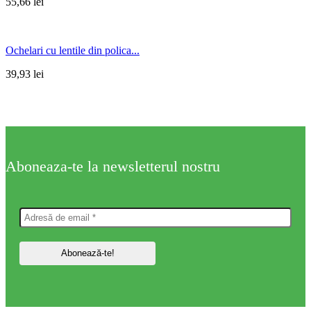
55,66
lei
Ochelari cu lentile din polica...
39,93
lei
Aboneaza-te la newsletterul nostru