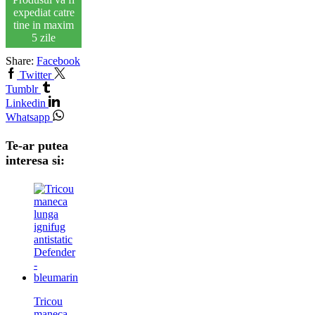
expediat catre
tine in maxim
5 zile
Share:
Facebook
Twitter
Tumblr
Linkedin
Whatsapp
Te-ar putea
interesa si:
Tricou
maneca