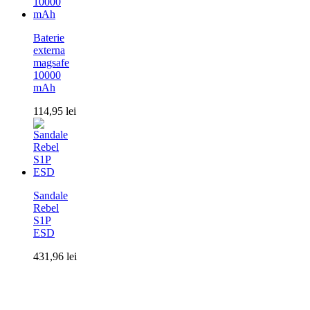
Baterie
externa
magsafe
10000
mAh
114,95
lei
Sandale
Rebel
S1P
ESD
431,96
lei