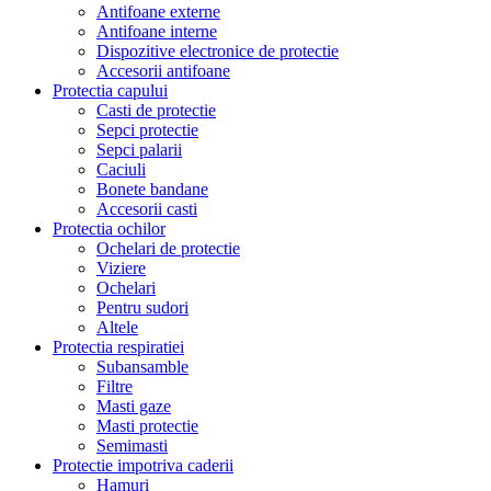
Antifoane externe
Antifoane interne
Dispozitive electronice de protectie
Accesorii antifoane
Protectia capului
Casti de protectie
Sepci protectie
Sepci palarii
Caciuli
Bonete bandane
Accesorii casti
Protectia ochilor
Ochelari de protectie
Viziere
Ochelari
Pentru sudori
Altele
Protectia respiratiei
Subansamble
Filtre
Masti gaze
Masti protectie
Semimasti
Protectie impotriva caderii
Hamuri