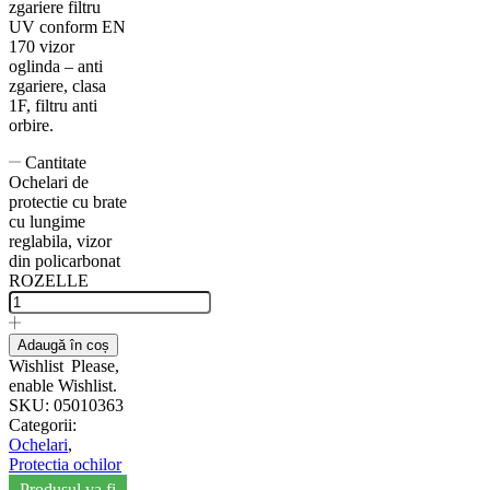
zgariere filtru
UV conform EN
170 vizor
oglinda – anti
zgariere, clasa
1F, filtru anti
orbire.
Cantitate
Ochelari de
protectie cu brate
cu lungime
reglabila, vizor
din policarbonat
ROZELLE
Adaugă în coș
Wishlist
Please,
enable Wishlist.
SKU:
05010363
Categorii:
Ochelari
,
Protectia ochilor
Produsul va fi