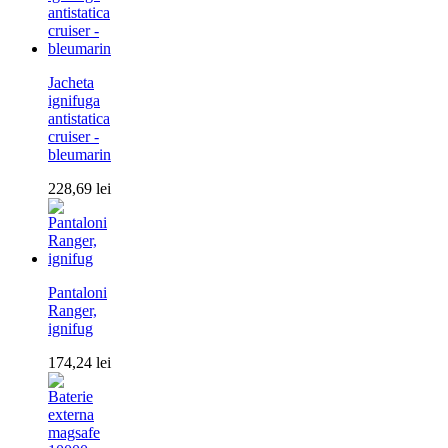
Jacheta
ignifuga
antistatica
cruiser -
bleumarin
228,69
lei
Pantaloni
Ranger,
ignifug
174,24
lei