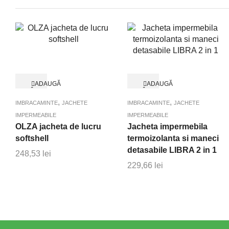
ADAUGĂ
ADAUGĂ
ÎN
ÎN
Quick View
Quick View
COȘ
COȘ
,
,
IMBRACAMINTE
JACHETE
IMBRACAMINTE
JACHETE
IMPERMEABILE
IMPERMEABILE
OLZA jacheta de lucru
Jacheta impermebila
softshell
termoizolanta si maneci
detasabile LIBRA 2 in 1
248,53
lei
229,66
lei