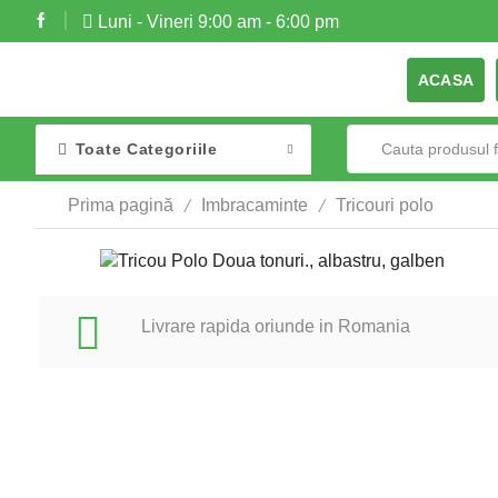
Luni - Vineri 9:00 am - 6:00 pm
ACASA
Toate Categoriile
/
/
Prima pagină
Imbracaminte
Tricouri polo
Livrare rapida oriunde in Romania