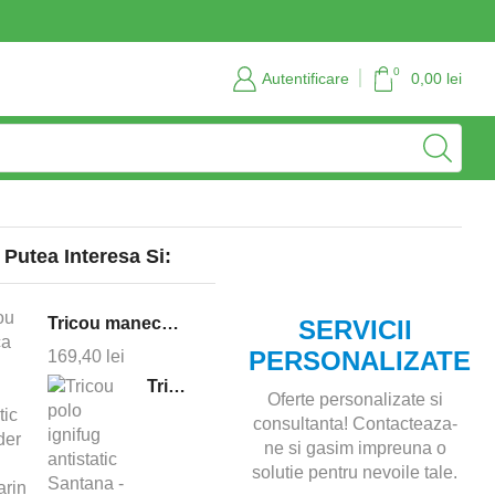
Servicii personalizate si consultanta
Contact
0
Autentificare
0,00
lei
 Putea Interesa Si:
Tricou maneca lunga ignifug antistatic Defender - bleumarin
SERVICII
PERSONALIZATE
169,40
lei
Tricou polo ignifug antistatic Santana - bleumarin
Oferte personalizate si
consultanta! Contacteaza-
ne si gasim impreuna o
solutie pentru nevoile tale.