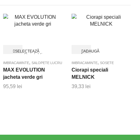
Acest
SELECTEAZĂ
ADAUGĂ
Quick View
produs
OPȚIUNILE
ÎN
Quick View
COȘ
are
,
,
IMBRACAMINTE
SALOPETE LUCRU
IMBRACAMINTE
SOSETE
mai
MAX EVOLUTION
Ciorapi speciali
multe
jacheta verde gri
MELNICK
variații.
95,59
lei
39,33
lei
Opțiunile
pot
fi
alese
în
pagina
produsului.