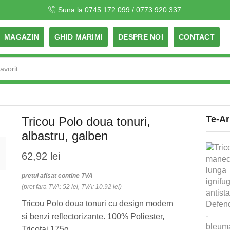
Suna la 0745 172 099 / 0773 920 337
MAGAZIN
GHID MARIMI
DESPRE NOI
CONTACT
Search
input
Te-Ar
Tricou Polo doua tonuri,
albastru, galben
62,92
lei
pretul afisat contine TVA
(pret fara TVA: 52 lei, TVA: 10.92 lei)
Tricou Polo doua tonuri cu design modern
si benzi reflectorizante. 100% Poliester,
Tricotaj 175g.