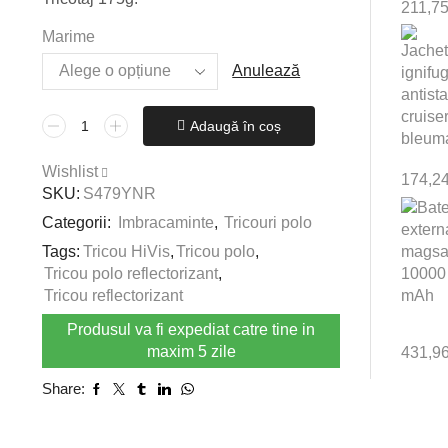
211,7
Marime
Anulează
Cantitate
Adaugă în coș
Tricou
Polo
Wishlist
174,2
doua
SKU:
S479YNR
tonuri,
Categorii:
Imbracaminte
,
Tricouri polo
albastru,
Tags:
Tricou HiVis
,
Tricou polo
,
galben
Tricou polo reflectorizant
,
Tricou reflectorizant
Produsul va fi expediat catre tine in
maxim 5 zile
431,9
Share: