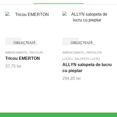
Acest
Acest
SELECTEAZĂ
SELECTEAZĂ
Quick View
Quick View
produs
produs
OPȚIUNILE
OPȚIUNILE
are
are
,
,
IMBRACAMINTE
TRICOURI
IMBRACAMINTE
PANTALONI
mai
mai
Tricou EMERTON
,
LUCRU
SALOPETE LUCRU
multe
multe
ALLYN salopeta de lucru
37,75
lei
variații.
variații.
cu pieptar
Opțiunile
Opțiunile
294,85
lei
pot
pot
fi
fi
alese
alese
în
în
pagina
pagina
produsului.
produsului.