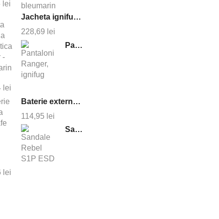
5
lei
Jacheta ignifuga antistatica cruiser - bleumarin
228,69
lei
Pantaloni Ranger, ignifug
4
lei
Baterie externa magsafe 10000 mAh
114,95
lei
Sandale Rebel S1P ESD
6
lei