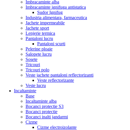
Imbracaminte alba
Imbracaminte ignifuga antistatica
Sudor Ignifug
Industria alimentara, farmaceutica
Jachete impermeabile
Jachete sport
Lenjerie termica
Pantaloni lucru
Pantaloni scurti
Pelerine ploaie
Salopete lucru
Sosete
Tricouri
Tricouri polo
Veste jachete pantaloni reflectorizanti
Veste reflectorizante
Veste lucru
Incaltaminte
Base
Incaltaminte alba
Bocanci protectie S3
Bocanci protectie
Bocanci inalti jandarmi
Cizme
Cizme electroizolante