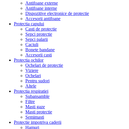
Antifoane externe
Antifoane interne
Dispozitive electronice de protectie
Accesorii antifoane
Protectia capului
Casti de protectie
Sepci protectie
Sepci palarii
Caciuli
Bonete bandane
Accesorii casti
Protectia ochilor
Ochelari de protectie
Viziere
Ochelari
Pentru sudori
Altele
Protectia respiratiei
Subansamble
Filtre
Masti gaze
Masti protectie
Semimasti
Protectie impotriva caderii
Hamuri