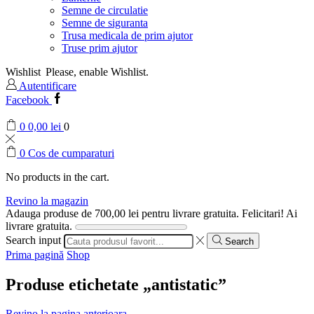
Semne de circulatie
Semne de siguranta
Trusa medicala de prim ajutor
Truse prim ajutor
Wishlist
Please, enable Wishlist.
Autentificare
Facebook
0
0,00
lei
0
0
Cos de cumparaturi
No products in the cart.
Revino la magazin
Adauga produse de
700,00
lei
pentru livrare gratuita.
Felicitari! Ai
livrare gratuita.
Search input
Search
Prima pagină
Shop
Produse etichetate „antistatic”
Revino la pagina anterioara