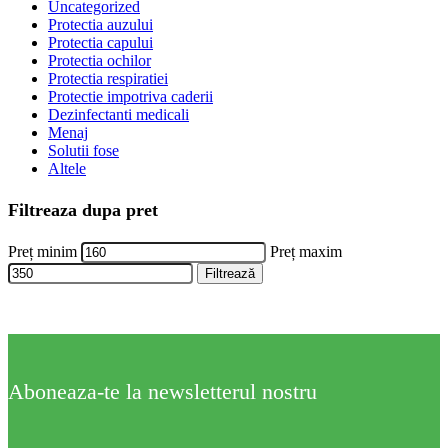
Uncategorized
Protectia auzului
Protectia capului
Protectia ochilor
Protectia respiratiei
Protectie impotriva caderii
Dezinfectanti medicali
Menaj
Solutii fose
Altele
Filtreaza dupa pret
Preț minim
Preț maxim
Filtrează
Aboneaza-te la newsletterul nostru