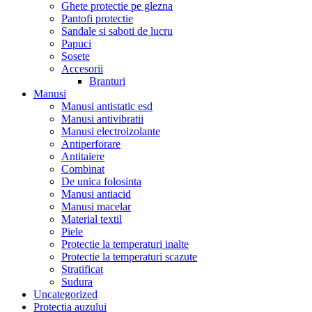
Ghete protectie pe glezna
Pantofi protectie
Sandale si saboti de lucru
Papuci
Sosete
Accesorii
Branturi
Manusi
Manusi antistatic esd
Manusi antivibratii
Manusi electroizolante
Antiperforare
Antitaiere
Combinat
De unica folosinta
Manusi antiacid
Manusi macelar
Material textil
Piele
Protectie la temperaturi inalte
Protectie la temperaturi scazute
Stratificat
Sudura
Uncategorized
Protectia auzului