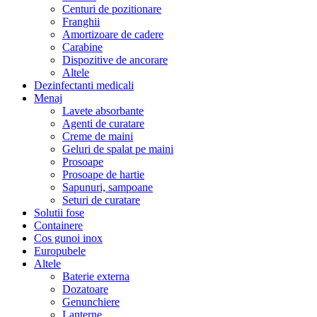
Centuri de pozitionare
Franghii
Amortizoare de cadere
Carabine
Dispozitive de ancorare
Altele
Dezinfectanti medicali
Menaj
Lavete absorbante
Agenti de curatare
Creme de maini
Geluri de spalat pe maini
Prosoape
Prosoape de hartie
Sapunuri, sampoane
Seturi de curatare
Solutii fose
Containere
Cos gunoi inox
Europubele
Altele
Baterie externa
Dozatoare
Genunchiere
Lanterne