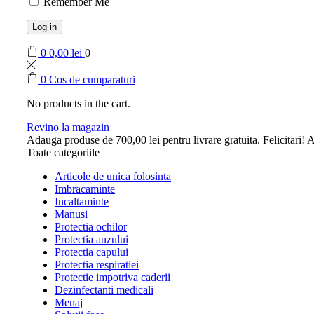
Remember Me
Log in
0
0,00
lei
0
0
Cos de cumparaturi
No products in the cart.
Revino la magazin
Adauga produse de
700,00
lei
pentru livrare gratuita.
Felicitari! A
Toate categoriile
Articole de unica folosinta
Imbracaminte
Incaltaminte
Manusi
Protectia ochilor
Protectia auzului
Protectia capului
Protectia respiratiei
Protectie impotriva caderii
Dezinfectanti medicali
Menaj