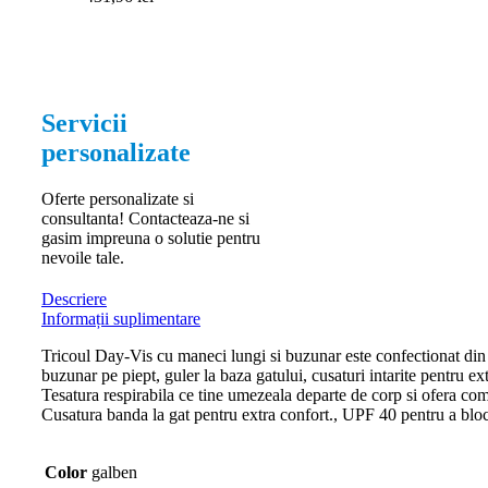
Servicii
personalizate
Oferte personalizate si
consultanta! Contacteaza-ne si
gasim impreuna o solutie pentru
nevoile tale.
Descriere
Informații suplimentare
Tricoul Day-Vis cu maneci lungi si buzunar este confectionat din po
buzunar pe piept, guler la baza gatului, cusaturi intarite pentru ex
Tesatura respirabila ce tine umezeala departe de corp si ofera comfo
Cusatura banda la gat pentru extra confort., UPF 40 pentru a blo
Color
galben