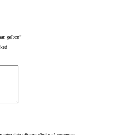
ar, galben”
rked
 pentru data viitoare când o să comentez.