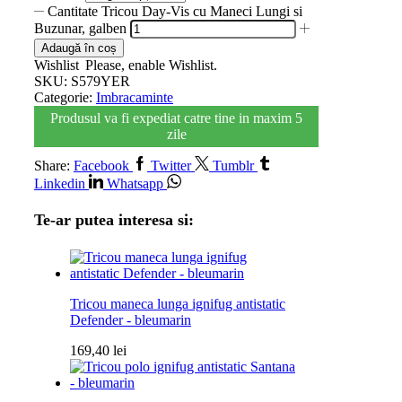
Cantitate Tricou Day-Vis cu Maneci Lungi si
Buzunar, galben
Adaugă în coș
Wishlist
Please, enable Wishlist.
SKU:
S579YER
Categorie:
Imbracaminte
Produsul va fi expediat catre tine in maxim 5
zile
Share:
Facebook
Twitter
Tumblr
Linkedin
Whatsapp
Te-ar putea interesa si:
Tricou maneca lunga ignifug antistatic
Defender - bleumarin
169,40
lei