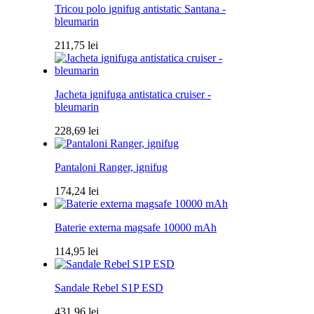
Tricou polo ignifug antistatic Santana -
bleumarin
211,75
lei
Jacheta ignifuga antistatica cruiser -
bleumarin
228,69
lei
Pantaloni Ranger, ignifug
174,24
lei
Baterie externa magsafe 10000 mAh
114,95
lei
Sandale Rebel S1P ESD
431,96
lei