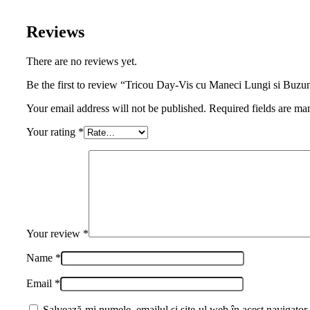
Reviews
There are no reviews yet.
Be the first to review “Tricou Day-Vis cu Maneci Lungi si Buzun
Your email address will not be published. Required fields are ma
Your rating
*
Your review
*
Name
*
Email
*
Salvează-mi numele, emailul și site-ul web în acest navigator