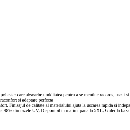
liester care absoarbe umiditatea pentru a se mentine racoros, uscat si co
traconfort si adaptare perfecta
rt, Finisajul de calitate al materialului ajuta la uscarea rapida si indepa
ca 98% din razele UV, Disponibil in marimi pana la 5XL, Guler la baza 