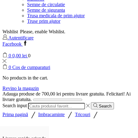
Semne de circulatie
Semne de siguranta
Trusa medicala de prim ajutor
Truse prim ajutor
Wishlist
Please, enable Wishlist.
Autentificare
Facebook
0
0,00
lei
0
0
Cos de cumparaturi
No products in the cart.
Revino la magazin
Adauga produse de
700,00
lei
pentru livrare gratuita.
Felicitari! Ai
livrare gratuita.
Search input
Search
/
/
/
Prima pagină
Imbracaminte
Tricouri