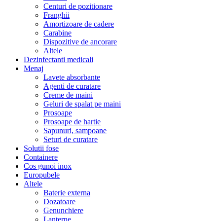
Centuri de pozitionare
Franghii
Amortizoare de cadere
Carabine
Dispozitive de ancorare
Altele
Dezinfectanti medicali
Menaj
Lavete absorbante
Agenti de curatare
Creme de maini
Geluri de spalat pe maini
Prosoape
Prosoape de hartie
Sapunuri, sampoane
Seturi de curatare
Solutii fose
Containere
Cos gunoi inox
Europubele
Altele
Baterie externa
Dozatoare
Genunchiere
Lanterne