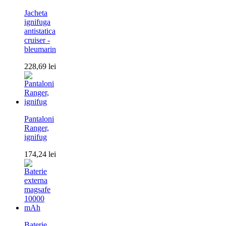
Jacheta
ignifuga
antistatica
cruiser -
bleumarin
228,69
lei
Pantaloni
Ranger,
ignifug
174,24
lei
Baterie