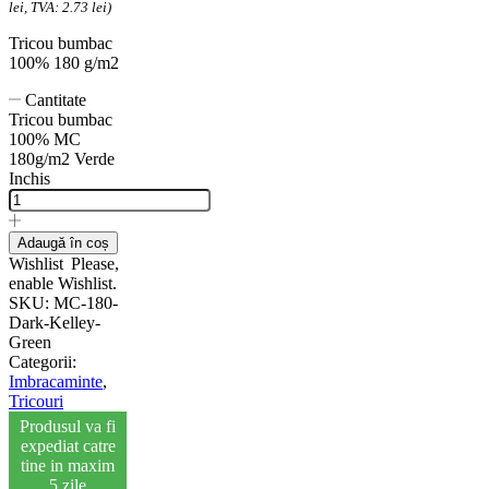
lei, TVA: 2.73 lei)
Tricou bumbac
100% 180 g/m2
Cantitate
Tricou bumbac
100% MC
180g/m2 Verde
Inchis
Adaugă în coș
Wishlist
Please,
enable Wishlist.
SKU:
MC-180-
Dark-Kelley-
Green
Categorii:
Imbracaminte
,
Tricouri
Produsul va fi
expediat catre
tine in maxim
5 zile