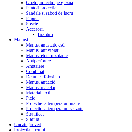
Ghete protectie pe glezna
Pantofi protectie
Sandale si saboti de lucru
Papuci
Sosete
Accesorii
Branturi
Manusi
Manusi antistatic esd
Manusi antivibratii
Manusi electroizolante
Antiperforare
Antitaiere
Combinat
De unica folosinta
Manusi antiacid
Manusi macelar
Material textil
Piele
Protectie la temperaturi inalte
Protectie la temperaturi scazute
Stratificat
Sudura
Uncategorized
Protectia auzului