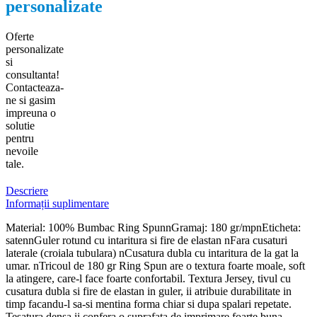
personalizate
Oferte
personalizate
si
consultanta!
Contacteaza-
ne si gasim
impreuna o
solutie
pentru
nevoile
tale.
Descriere
Informații suplimentare
Material: 100% Bumbac Ring SpunnGramaj: 180 gr/mpnEticheta:
satennGuler rotund cu intaritura si fire de elastan nFara cusaturi
laterale (croiala tubulara) nCusatura dubla cu intaritura de la gat la
umar. nTricoul de 180 gr Ring Spun are o textura foarte moale, soft
la atingere, care-l face foarte confortabil. Textura Jersey, tivul cu
cusatura dubla si fire de elastan in guler, ii atribuie durabilitate in
timp facandu-l sa-si mentina forma chiar si dupa spalari repetate.
Tesatura densa ii confera o suprafata de imprimare foarte buna.