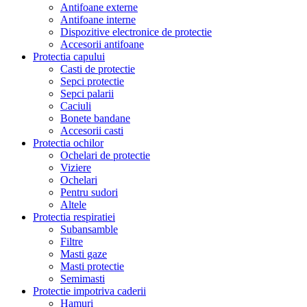
Antifoane externe
Antifoane interne
Dispozitive electronice de protectie
Accesorii antifoane
Protectia capului
Casti de protectie
Sepci protectie
Sepci palarii
Caciuli
Bonete bandane
Accesorii casti
Protectia ochilor
Ochelari de protectie
Viziere
Ochelari
Pentru sudori
Altele
Protectia respiratiei
Subansamble
Filtre
Masti gaze
Masti protectie
Semimasti
Protectie impotriva caderii
Hamuri