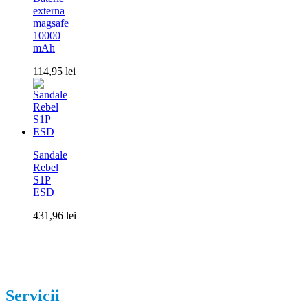
externa
magsafe
10000
mAh
114,95
lei
Sandale
Rebel
S1P
ESD
431,96
lei
Servicii