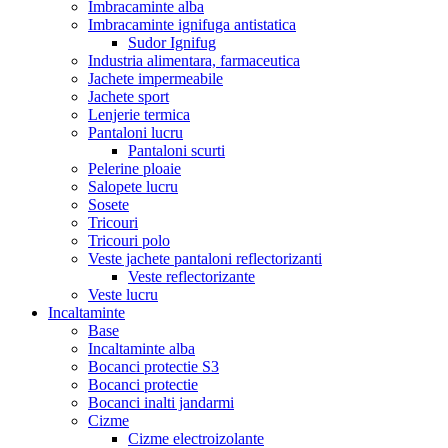
Imbracaminte alba
Imbracaminte ignifuga antistatica
Sudor Ignifug
Industria alimentara, farmaceutica
Jachete impermeabile
Jachete sport
Lenjerie termica
Pantaloni lucru
Pantaloni scurti
Pelerine ploaie
Salopete lucru
Sosete
Tricouri
Tricouri polo
Veste jachete pantaloni reflectorizanti
Veste reflectorizante
Veste lucru
Incaltaminte
Base
Incaltaminte alba
Bocanci protectie S3
Bocanci protectie
Bocanci inalti jandarmi
Cizme
Cizme electroizolante