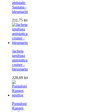
antistatic
Santana -
bleumarin
211,75
lei
Jacheta
ignifuga
antistatica
cruiser -
bleumarin
228,69
lei
Pantaloni
Ranger,