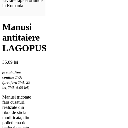
Livrare rapida oriunde
in Romania
Manusi
antitaiere
LAGOPUS
35,09
lei
pretul afisat
contine TVA
(pret fara TVA: 29
lei, TVA: 6.09 lei)
Manusi tricotate
fara cusaturi,
realizate din
fibra de sticla
modificata, din
polietilena de
inalta densitate,