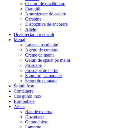
Centuri de pozitionare
Franghii
Amortizoare de cadere
Carabine
Dispozitive de ancorare
Altele
Dezinfectanti medicali
Menaj
Lavete absorbante
Agenti de curatare
Creme de maini
Geluri de spalat pe maini
Prosoape
Prosoape de hartie
Sapunuri, sampoane
Seturi de curatare
Solutii fose
Containere
Cos gunoi inox
Europubele
Altele
Baterie externa
Dozatoare
Genunchiere
Lanterne