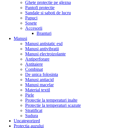
Ghete protectie pe glezna
Pantofi protectie
Sandale si saboti de lucru
Papuci
Sosete
Accesorii
Branturi
Manusi
Manusi antistatic esd
Manusi antivibratii
Manusi electroizolante
Antiperforare
Antitaiere
Combinat
De unica folosinta
Manusi antiacid
Manusi macelar
Material textil
Piele
Protectie la temperaturi inalte
Protectie la temperaturi scazute
Stratificat
Sudura
Uncategorized
Protectia auzului