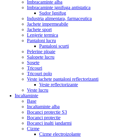
Imbracaminte alba
Imbracaminte ignifuga antistatica
Sudor Ignifug
Industria alimentara, farmaceutica
Jachete impermeabile
Jachete sport
Lenjerie termica
Pantaloni lucru
Pantaloni scurti
Pelerine ploaie
Salopete lucru
Sosete
Tricouri
Tricouri polo
Veste jachete pantaloni reflectorizanti
Veste reflectorizante
Veste lucru
Incaltaminte
Base
Incaltaminte alba
Bocanci protectie S3
Bocanci protectie
Bocanci inalti jandarmi
Cizme
Cizme electroizolante