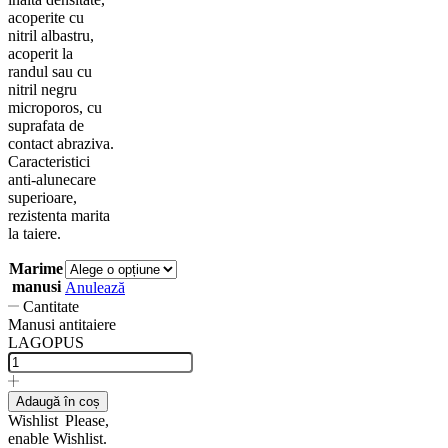
acoperite cu
nitril albastru,
acoperit la
randul sau cu
nitril negru
microporos, cu
suprafata de
contact abraziva.
Caracteristici
anti-alunecare
superioare,
rezistenta marita
la taiere.
Marime
manusi
Anulează
Cantitate
Manusi antitaiere
LAGOPUS
Adaugă în coș
Wishlist
Please,
enable Wishlist.