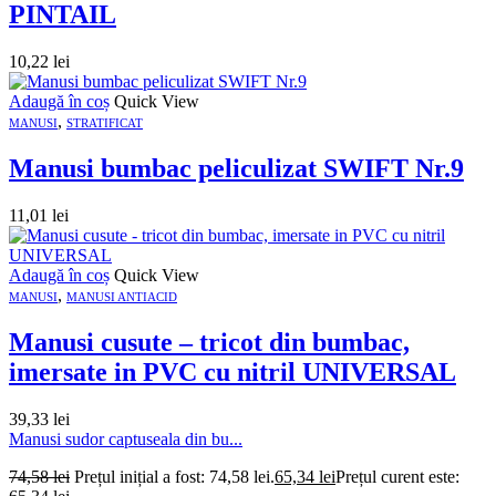
PINTAIL
10,22
lei
Adaugă în coș
Quick View
,
MANUSI
STRATIFICAT
Manusi bumbac peliculizat SWIFT Nr.9
11,01
lei
Adaugă în coș
Quick View
,
MANUSI
MANUSI ANTIACID
Manusi cusute – tricot din bumbac,
imersate in PVC cu nitril UNIVERSAL
39,33
lei
Manusi sudor captuseala din bu...
74,58
lei
Prețul inițial a fost: 74,58 lei.
65,34
lei
Prețul curent este: