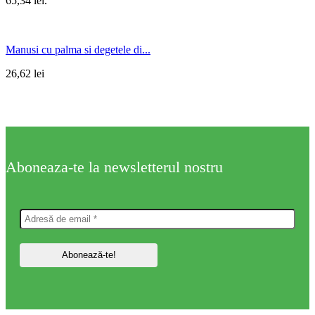
65,34 lei.
Manusi cu palma si degetele di...
26,62
lei
Aboneaza-te la newsletterul nostru