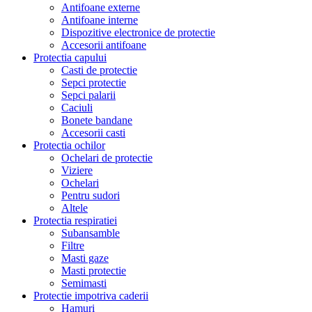
Antifoane externe
Antifoane interne
Dispozitive electronice de protectie
Accesorii antifoane
Protectia capului
Casti de protectie
Sepci protectie
Sepci palarii
Caciuli
Bonete bandane
Accesorii casti
Protectia ochilor
Ochelari de protectie
Viziere
Ochelari
Pentru sudori
Altele
Protectia respiratiei
Subansamble
Filtre
Masti gaze
Masti protectie
Semimasti
Protectie impotriva caderii
Hamuri