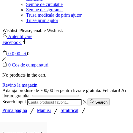
Semne de circulatie
Semne de siguranta
Trusa medicala de prim ajutor
Truse prim ajutor
Wishlist
Please, enable Wishlist.
Autentificare
Facebook
0
0,00
lei
0
0
Cos de cumparaturi
No products in the cart.
Revino la magazin
Adauga produse de
700,00
lei
pentru livrare gratuita.
Felicitari! Ai
livrare gratuita.
Search input
Search
/
/
/
Prima pagină
Manusi
Stratificat