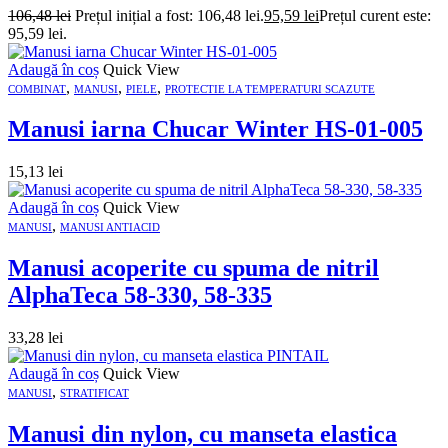
106,48
lei
Prețul inițial a fost: 106,48 lei.
95,59
lei
Prețul curent este:
95,59 lei.
Adaugă în coș
Quick View
,
,
,
COMBINAT
MANUSI
PIELE
PROTECTIE LA TEMPERATURI SCAZUTE
Manusi iarna Chucar Winter HS-01-005
15,13
lei
Adaugă în coș
Quick View
,
MANUSI
MANUSI ANTIACID
Manusi acoperite cu spuma de nitril
AlphaTeca 58-330, 58-335
33,28
lei
Adaugă în coș
Quick View
,
MANUSI
STRATIFICAT
Manusi din nylon, cu manseta elastica