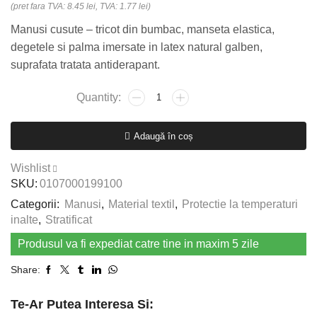
(pret fara TVA: 8.45 lei, TVA: 1.77 lei)
Manusi cusute – tricot din bumbac, manseta elastica,
degetele si palma imersate in latex natural galben,
suprafata tratata antiderapant.
Cantitate
Manusi
bumbac
Adaugă în coș
manseta
elastica
Wishlist
TWITE
SKU:
0107000199100
Categorii:
Manusi
,
Material textil
,
Protectie la temperaturi
inalte
,
Stratificat
Produsul va fi expediat catre tine in maxim 5 zile
Share:
Te-Ar Putea Interesa Si: