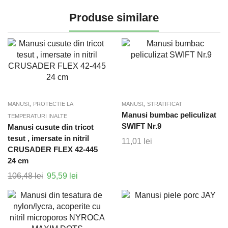
Produse similare
,
,
MANUSI
PROTECTIE LA
MANUSI
STRATIFICAT
Manusi bumbac peliculizat
TEMPERATURI INALTE
SWIFT Nr.9
Manusi cusute din tricot
tesut , imersate in nitril
11,01
lei
CRUSADER FLEX 42-445
24 cm
106,48
lei
Prețul
95,59
lei
Prețul
inițial
curent
a
este:
fost:
95,59 lei.
106,48 lei.