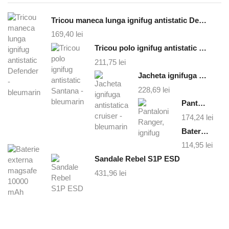
Tricou maneca lunga ignifug antistatic Defender - bleumarin
169,40
lei
Tricou polo ignifug antistatic Santana - bleumarin
211,75
lei
Jacheta ignifuga antistatica cruiser - bleumarin
228,69
lei
Pantaloni Ranger, ignifug
174,24
lei
Baterie externa magsafe 10000 mAh
114,95
lei
Sandale Rebel S1P ESD
431,96
lei