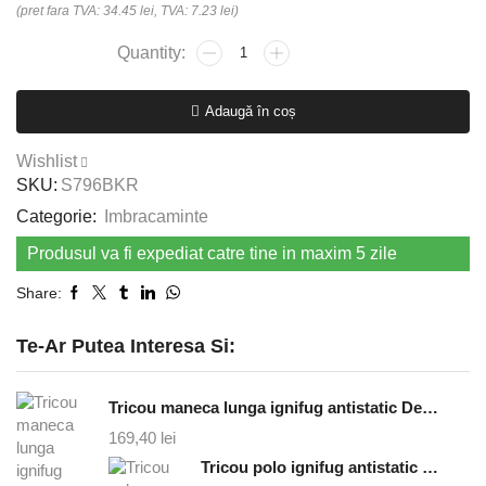
(pret fara TVA: 34.45 lei, TVA: 7.23 lei)
Cantitate
Sort
Split
Adaugă în coș
80cm,
negru
Wishlist
SKU:
S796BKR
Categorie:
Imbracaminte
Produsul va fi expediat catre tine in maxim 5 zile
Share:
Te-Ar Putea Interesa Si:
Tricou maneca lunga ignifug antistatic Defender - bleumarin
169,40
lei
Tricou polo ignifug antistatic Santana - bleumarin