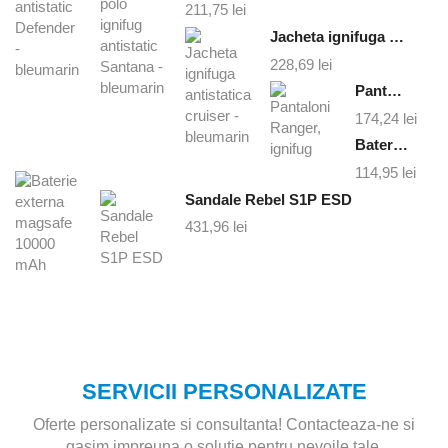
211,75
lei
Jacheta ignifuga antistatica cruiser - bleumarin
228,69
lei
Pantaloni Ranger, ignifug
174,24
lei
Baterie externa magsafe 10000 mAh
114,95
lei
Sandale Rebel S1P ESD
431,96
lei
SERVICII PERSONALIZATE
Oferte personalizate si consultanta! Contacteaza-ne si
gasim impreuna o solutie pentru nevoile tale.