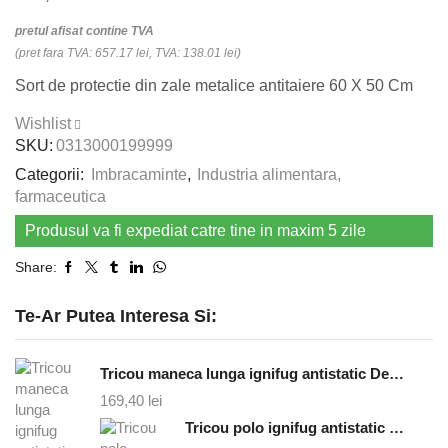
pretul afisat contine TVA
(pret fara TVA: 657.17 lei, TVA: 138.01 lei)
Sort de protectie din zale metalice antitaiere 60 X 50 Cm
Wishlist
SKU:
0313000199999
Categorii:
Imbracaminte
,
Industria alimentara,
farmaceutica
Produsul va fi expediat catre tine in maxim 5 zile
Share:
Te-Ar Putea Interesa Si:
Tricou maneca lunga ignifug antistatic Defender - bleumarin
169,40
lei
Tricou polo ignifug antistatic Santana - bleumarin