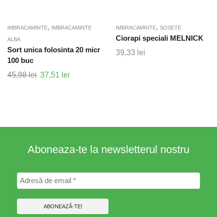
,
,
IMBRACAMINTE
IMBRACAMINTE
IMBRACAMINTE
SOSETE
Ciorapi speciali MELNICK
ALBA
Sort unica folosinta 20 micr
39,33
lei
100 buc
45,98
lei
Prețul
37,51
lei
Prețul
inițial
curent
a
este:
fost:
37,51 lei.
45,98 lei.
Aboneaza-te la newsletterul nostru