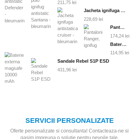
211,75
lei
Jacheta ignifuga antistatica cruiser - bleumarin
228,69
lei
Pantaloni Ranger, ignifug
174,24
lei
Baterie externa magsafe 10000 mAh
114,95
lei
Sandale Rebel S1P ESD
431,96
lei
SERVICII PERSONALIZATE
Oferte personalizate si consultanta! Contacteaza-ne si
gasim impreuna o solutie pentru nevoile tale.