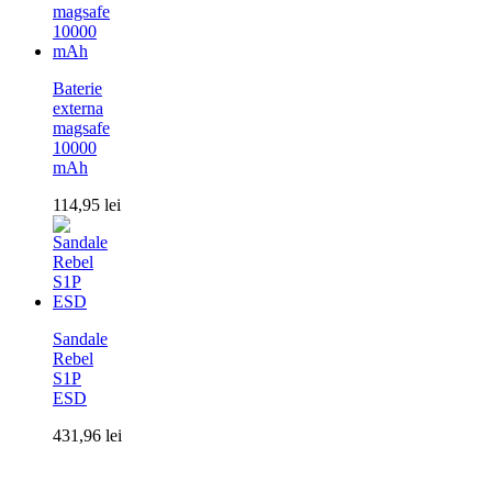
Baterie
externa
magsafe
10000
mAh
114,95
lei
Sandale
Rebel
S1P
ESD
431,96
lei