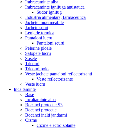
Imbracaminte alba
Imbracaminte ignifuga antistatica
Sudor Ignifug
Industria alimentara, farmaceutica
Jachete impermeabile
Jachete sport
Lenjerie termica
Pantaloni lucru
Pantaloni scurti
Pelerine ploaie
Salopete lucru
Sosete
Tricouri
Tricouri polo
Veste jachete pantaloni reflectorizanti
Veste reflectorizante
Veste lucru
Incaltaminte
Base
Incaltaminte alba
Bocanci protectie S3
Bocanci protectie
Bocanci inalti jandarmi
Cizme
Cizme electroizolante