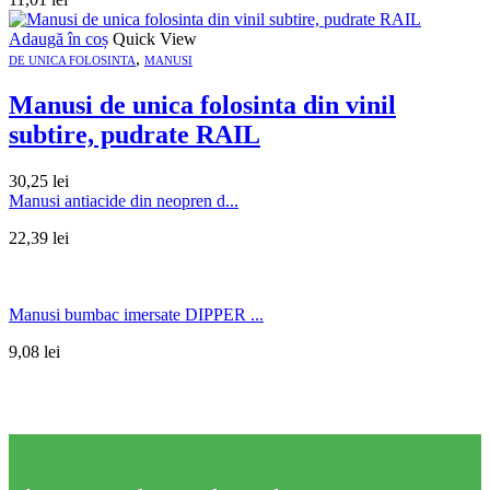
Adaugă în coș
Quick View
,
DE UNICA FOLOSINTA
MANUSI
Manusi de unica folosinta din vinil
subtire, pudrate RAIL
30,25
lei
Manusi antiacide din neopren d...
22,39
lei
Manusi bumbac imersate DIPPER ...
9,08
lei