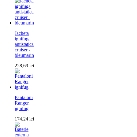
Jacheta
ignifuga
antistatica
cruiser -
bleumarin
228,69
lei
Pantaloni
Ranger,
ignifug
174,24
lei