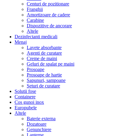
Centuri de pozitionare
Franghii
Amortizoare de cadere
Carabine
Dispozitive de ancorare
Altele
Dezinfectanti medicali
Menaj
Lavete absorbante
Agenti de curatare
Creme de maini
Geluri de spalat pe maini
Prosoape
Prosoape de hartie
Sapunuri, sampoane
Seturi de curatare
Solutii fose
Containere
Cos gunoi inox
Europubele
Altele
Baterie externa
Dozatoare
Genunchiere
Lanterne