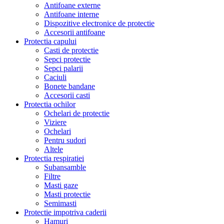
Antifoane externe
Antifoane interne
Dispozitive electronice de protectie
Accesorii antifoane
Protectia capului
Casti de protectie
Sepci protectie
Sepci palarii
Caciuli
Bonete bandane
Accesorii casti
Protectia ochilor
Ochelari de protectie
Viziere
Ochelari
Pentru sudori
Altele
Protectia respiratiei
Subansamble
Filtre
Masti gaze
Masti protectie
Semimasti
Protectie impotriva caderii
Hamuri