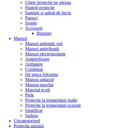
Ghete protectie pe glezna
Pantofi protectie
Sandale si saboti de lucru
Papuci
Sosete
Accesorii
Branturi
Manusi
Manusi antistatic esd
Manusi antivibratii
Manusi electroizolante
Antiperforare
Antitaiere
Combinat
De unica folosinta
Manusi antiacid
Manusi macelar
Material textil
Piele
Protectie la temperaturi inalte
Protectie la temperaturi scazute
Stratificat
Sudura
Uncategorized
Protectia auzului