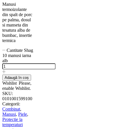
Manusi
termoizolante
din spalt de porc
pe palma, dosul
si manseta din
tesatura alba de
bumbac, insertie
termica
Cantitate Shag
10 manusi iarna
alb
Adaugă în coș
Wishlist
Please,
enable Wishlist.
SKU:
0101001599100
Categorii:
Combinat
,
Manusi
,
Piele
,
Protectie la
temperaturi