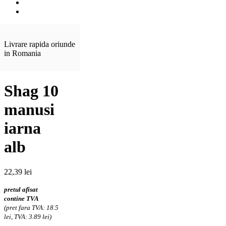
Livrare rapida oriunde
in Romania
Shag 10
manusi
iarna
alb
22,39
lei
pretul afisat
contine TVA
(pret fara TVA: 18.5
lei, TVA: 3.89 lei)