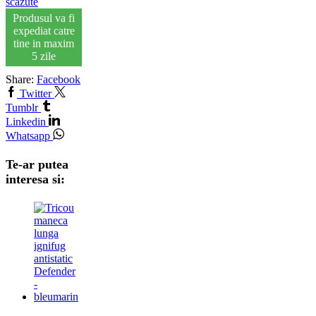
scazute
Produsul va fi
expediat catre
tine in maxim
5 zile
Share:
Facebook
Twitter
Tumblr
Linkedin
Whatsapp
Te-ar putea
interesa si: