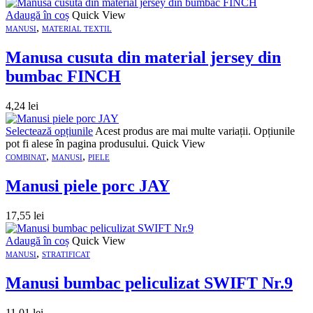
Adaugă în coș
Quick View
,
MANUSI
MATERIAL TEXTIL
Manusa cusuta din material jersey din
bumbac FINCH
4,24
lei
Selectează opțiunile
Acest produs are mai multe variații. Opțiunile
pot fi alese în pagina produsului.
Quick View
,
,
COMBINAT
MANUSI
PIELE
Manusi piele porc JAY
17,55
lei
Adaugă în coș
Quick View
,
MANUSI
STRATIFICAT
Manusi bumbac peliculizat SWIFT Nr.9
11,01
lei