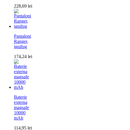
228,69
lei
Pantaloni
Ranger,
ignifug
174,24
lei
Baterie
externa
magsafe
10000
mAh
114,95
lei