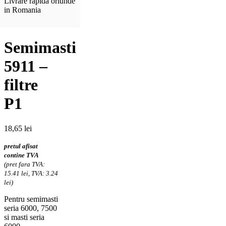
Livrare rapida oriunde
in Romania
Semimasti
5911 –
filtre
P1
18,65
lei
pretul afisat
contine TVA
(pret fara TVA:
15.41 lei, TVA: 3.24
lei)
Pentru semimasti
seria 6000, 7500
si masti seria