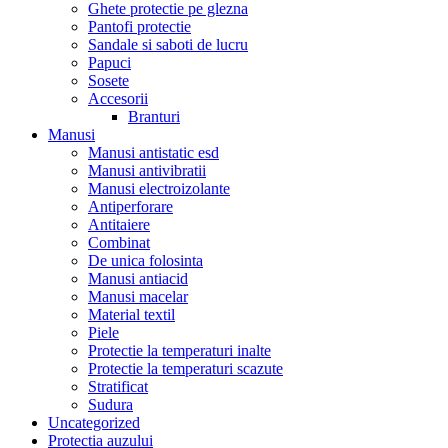
Ghete protectie pe glezna
Pantofi protectie
Sandale si saboti de lucru
Papuci
Sosete
Accesorii
Branturi
Manusi
Manusi antistatic esd
Manusi antivibratii
Manusi electroizolante
Antiperforare
Antitaiere
Combinat
De unica folosinta
Manusi antiacid
Manusi macelar
Material textil
Piele
Protectie la temperaturi inalte
Protectie la temperaturi scazute
Stratificat
Sudura
Uncategorized
Protectia auzului