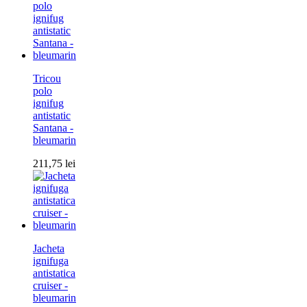
Tricou
polo
ignifug
antistatic
Santana -
bleumarin
211,75
lei
Jacheta
ignifuga
antistatica
cruiser -
bleumarin