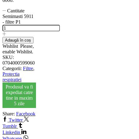
6000.
Cantitate
Semimasti 5911
- filtre P1
Adaugă în coș
Wishlist
Please,
enable Wishlist.
SKU:
0704000599060
Categorii:
Filtre
,
Protectia
respiratiei
Produsul va fi
expediat catre
tine in maxim
5 zile
Share:
Facebook
Twitter
Tumblr
Linkedin
Whatsapp