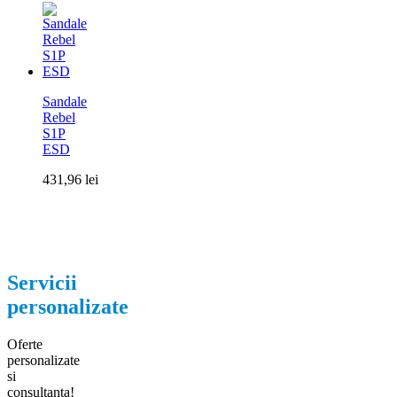
Sandale
Rebel
S1P
ESD
431,96
lei
Servicii
personalizate
Oferte
personalizate
si
consultanta!