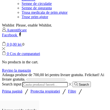
Semne de circulatie
Semne de siguranta
Trusa medicala de prim ajutor
Truse prim ajutor
Wishlist
Please, enable Wishlist.
Autentificare
Facebook
0
0,00
lei
0
0
Cos de cumparaturi
No products in the cart.
Revino la magazin
Adauga produse de
700,00
lei
pentru livrare gratuita.
Felicitari! Ai
livrare gratuita.
Search input
Search
/
/
/
Prima pagină
Protectia respiratiei
Filtre