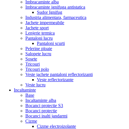
Imbracaminte alba
Imbracaminte ignifuga antistatica
Sudor Ignifug
Industria alimentara, farmaceutica
Jachete impermeabile
Jachete sport
Lenjerie termica
Pantaloni lucru
Pantaloni scurti
Pelerine ploaie
Salopete lucru
Sosete
Tricouri
Tricouri polo
Veste jachete pantaloni reflectorizanti
Veste reflectorizante
Veste lucru
Incaltaminte
Base
Incaltaminte alba
Bocanci protectie S3
Bocanci protectie
Bocanci inalti jandarmi
Cizme
Cizme electroizolante