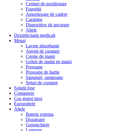
Centuri de pozitionare
Franghii
Amortizoare de cadere
Carabine
Dispozitive de ancorare
Altele
Dezinfectanti medicali
Menaj
Lavete absorbante
Agenti de curatare
Creme de maini
Geluri de spalat pe maini
Prosoape
Prosoape de hartie
Sapunuri, sampoane
Seturi de curatare
Solutii fose
Containere
Cos gunoi inox
Europubele
Altele
Baterie externa
Dozatoare
Genunchiere
Lanterne