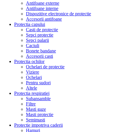
Antifoane externe
Antifoane interne
Dispozitive electronice de protectie
Accesorii antifoane
Protectia capului
Casti de protectie
Sepci protectie
Sepci palarii
Caciuli
Bonete bandane
Accesorii casti
Protectia ochilor
Ochelari de protectie
Viziere
Ochelari
Pentru sudori
Altele
Protectia respiratiei
Subansamble
Filtre
Masti gaze
Masti protectie
Semimasti
Protectie impotriva caderii
Hamuri