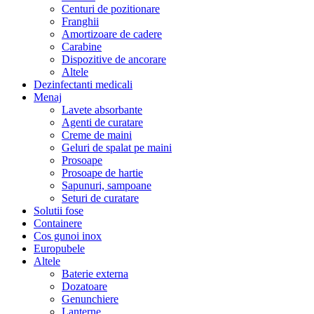
Centuri de pozitionare
Franghii
Amortizoare de cadere
Carabine
Dispozitive de ancorare
Altele
Dezinfectanti medicali
Menaj
Lavete absorbante
Agenti de curatare
Creme de maini
Geluri de spalat pe maini
Prosoape
Prosoape de hartie
Sapunuri, sampoane
Seturi de curatare
Solutii fose
Containere
Cos gunoi inox
Europubele
Altele
Baterie externa
Dozatoare
Genunchiere
Lanterne