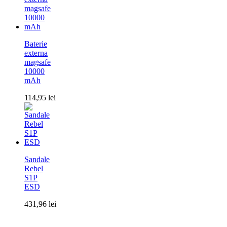
Baterie
externa
magsafe
10000
mAh
114,95
lei
Sandale
Rebel
S1P
ESD
431,96
lei