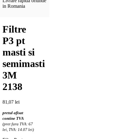
Livrare rapida oriunde
in Romania
Filtre
P3 pt
masti si
semimasti
3M
2138
81,07
lei
pretul afisat
contine TVA
(pret fara TVA: 67
lei, TVA: 14.07 lei)