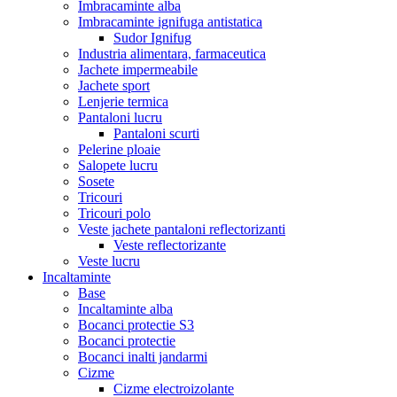
Imbracaminte alba
Imbracaminte ignifuga antistatica
Sudor Ignifug
Industria alimentara, farmaceutica
Jachete impermeabile
Jachete sport
Lenjerie termica
Pantaloni lucru
Pantaloni scurti
Pelerine ploaie
Salopete lucru
Sosete
Tricouri
Tricouri polo
Veste jachete pantaloni reflectorizanti
Veste reflectorizante
Veste lucru
Incaltaminte
Base
Incaltaminte alba
Bocanci protectie S3
Bocanci protectie
Bocanci inalti jandarmi
Cizme
Cizme electroizolante