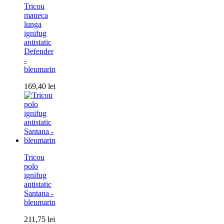
Tricou
maneca
lunga
ignifug
antistatic
Defender
-
bleumarin
169,40
lei
Tricou
polo
ignifug
antistatic
Santana -
bleumarin
211,75
lei