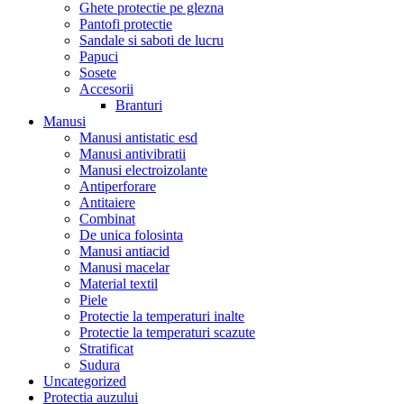
Ghete protectie pe glezna
Pantofi protectie
Sandale si saboti de lucru
Papuci
Sosete
Accesorii
Branturi
Manusi
Manusi antistatic esd
Manusi antivibratii
Manusi electroizolante
Antiperforare
Antitaiere
Combinat
De unica folosinta
Manusi antiacid
Manusi macelar
Material textil
Piele
Protectie la temperaturi inalte
Protectie la temperaturi scazute
Stratificat
Sudura
Uncategorized
Protectia auzului