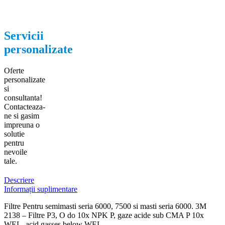
Servicii
personalizate
Oferte
personalizate
si
consultanta!
Contacteaza-
ne si gasim
impreuna o
solutie
pentru
nevoile
tale.
Descriere
Informații suplimentare
Filtre Pentru semimasti seria 6000, 7500 si masti seria 6000. 3M
2138 – Filtre P3, O do 10x NPK P, gaze acide sub CMA P 10x
WEL, acid gasses below WEL