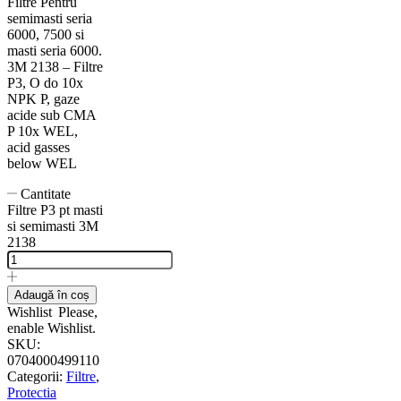
Filtre Pentru
semimasti seria
6000, 7500 si
masti seria 6000.
3M 2138 – Filtre
P3, O do 10x
NPK P, gaze
acide sub CMA
P 10x WEL,
acid gasses
below WEL
Cantitate
Filtre P3 pt masti
si semimasti 3M
2138
Adaugă în coș
Wishlist
Please,
enable Wishlist.
SKU:
0704000499110
Categorii:
Filtre
,
Protectia