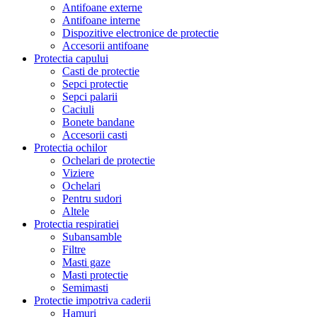
Antifoane externe
Antifoane interne
Dispozitive electronice de protectie
Accesorii antifoane
Protectia capului
Casti de protectie
Sepci protectie
Sepci palarii
Caciuli
Bonete bandane
Accesorii casti
Protectia ochilor
Ochelari de protectie
Viziere
Ochelari
Pentru sudori
Altele
Protectia respiratiei
Subansamble
Filtre
Masti gaze
Masti protectie
Semimasti
Protectie impotriva caderii
Hamuri