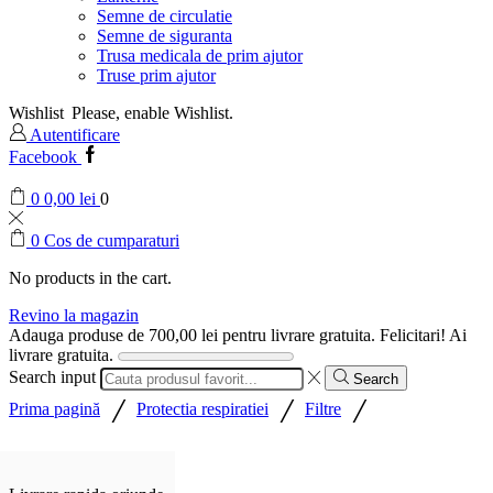
Semne de circulatie
Semne de siguranta
Trusa medicala de prim ajutor
Truse prim ajutor
Wishlist
Please, enable Wishlist.
Autentificare
Facebook
0
0,00
lei
0
0
Cos de cumparaturi
No products in the cart.
Revino la magazin
Adauga produse de
700,00
lei
pentru livrare gratuita.
Felicitari! Ai
livrare gratuita.
Search input
Search
/
/
/
Prima pagină
Protectia respiratiei
Filtre