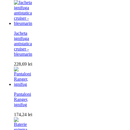
Jacheta
ignifuga
antistatica
cruiser -
bleumarin
228,69
lei
Pantaloni
Ranger,
ignifug
174,24
lei