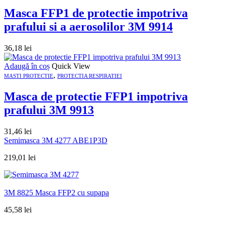
Masca FFP1 de protectie impotriva
prafului si a aerosolilor 3M 9914
36,18
lei
Adaugă în coș
Quick View
,
MASTI PROTECTIE
PROTECTIA RESPIRATIEI
Masca de protectie FFP1 impotriva
prafului 3M 9913
31,46
lei
Semimasca 3M 4277 ABE1P3D
219,01
lei
3M 8825 Masca FFP2 cu supapa
45,58
lei