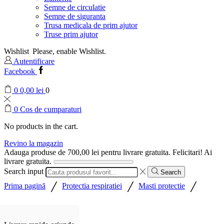
Semne de circulatie
Semne de siguranta
Trusa medicala de prim ajutor
Truse prim ajutor
Wishlist
Please, enable Wishlist.
Autentificare
Facebook
0
0,00
lei
0
0
Cos de cumparaturi
No products in the cart.
Revino la magazin
Adauga produse de
700,00
lei
pentru livrare gratuita.
Felicitari! Ai
livrare gratuita.
Search input
Search
/
/
/
Prima pagină
Protectia respiratiei
Masti protectie