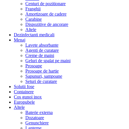
Centuri de pozitionare
Franghii
Amortizoare de cadere
Carabine
Dispozitive de ancorare
Altele
Dezinfectanti medicali
Menaj
Lavete absorbante
Agenti de curatare
Creme de maini
Geluri de spalat pe maini
Prosoape
Prosoape de hartie
Sapunuri, sampoane
Seturi de curatare
Solutii fose
Containere
Cos gunoi inox
Europubele
Altele
Baterie externa
Dozatoare
Genunchiere
Lanterne