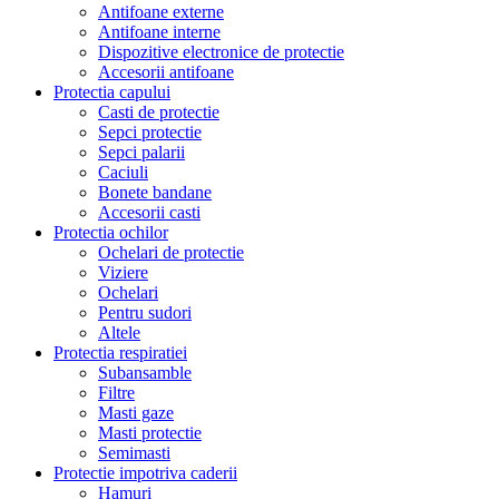
Antifoane externe
Antifoane interne
Dispozitive electronice de protectie
Accesorii antifoane
Protectia capului
Casti de protectie
Sepci protectie
Sepci palarii
Caciuli
Bonete bandane
Accesorii casti
Protectia ochilor
Ochelari de protectie
Viziere
Ochelari
Pentru sudori
Altele
Protectia respiratiei
Subansamble
Filtre
Masti gaze
Masti protectie
Semimasti
Protectie impotriva caderii
Hamuri