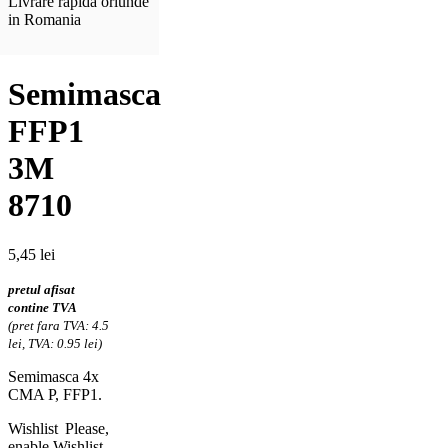
Livrare rapida oriunde
in Romania
Semimasca
FFP1
3M
8710
5,45
lei
pretul afisat
contine TVA
(pret fara TVA: 4.5
lei, TVA: 0.95 lei)
Semimasca 4x
CMA P, FFP1.
Wishlist
Please,
enable Wishlist.