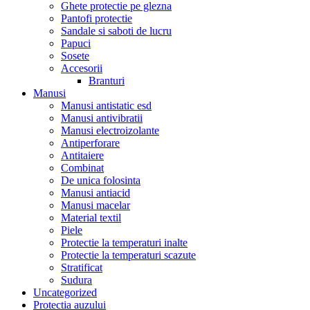
Ghete protectie pe glezna
Pantofi protectie
Sandale si saboti de lucru
Papuci
Sosete
Accesorii
Branturi
Manusi
Manusi antistatic esd
Manusi antivibratii
Manusi electroizolante
Antiperforare
Antitaiere
Combinat
De unica folosinta
Manusi antiacid
Manusi macelar
Material textil
Piele
Protectie la temperaturi inalte
Protectie la temperaturi scazute
Stratificat
Sudura
Uncategorized
Protectia auzului