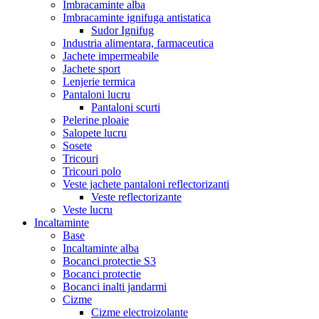
Imbracaminte alba
Imbracaminte ignifuga antistatica
Sudor Ignifug
Industria alimentara, farmaceutica
Jachete impermeabile
Jachete sport
Lenjerie termica
Pantaloni lucru
Pantaloni scurti
Pelerine ploaie
Salopete lucru
Sosete
Tricouri
Tricouri polo
Veste jachete pantaloni reflectorizanti
Veste reflectorizante
Veste lucru
Incaltaminte
Base
Incaltaminte alba
Bocanci protectie S3
Bocanci protectie
Bocanci inalti jandarmi
Cizme
Cizme electroizolante