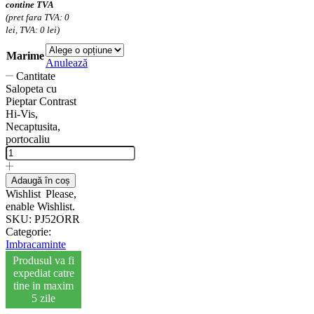
contine TVA
(pret fara TVA: 0
lei, TVA: 0 lei)
Marime
Anulează
Cantitate
Salopeta cu
Pieptar Contrast
Hi-Vis,
Necaptusita,
portocaliu
Adaugă în coș
Wishlist
Please,
enable Wishlist.
SKU:
PJ52ORR
Categorie:
Imbracaminte
Produsul va fi
expediat catre
tine in maxim
5 zile