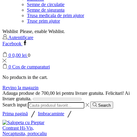
Semne de circulatie
Semne de siguranta
Trusa medicala de prim ajutor
Truse prim ajutor
Wishlist
Please, enable Wishlist.
Autentificare
Facebook
0
0,00
lei
0
0
Cos de cumparaturi
No products in the cart.
Revino la magazin
Adauga produse de
700,00
lei
pentru livrare gratuita.
Felicitari! Ai
livrare gratuita.
Search input
Search
/
/
Prima pagină
Imbracaminte