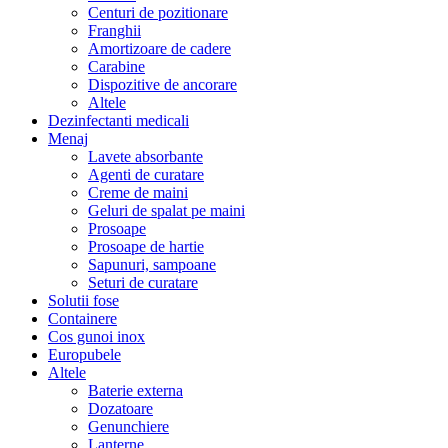
Centuri de pozitionare
Franghii
Amortizoare de cadere
Carabine
Dispozitive de ancorare
Altele
Dezinfectanti medicali
Menaj
Lavete absorbante
Agenti de curatare
Creme de maini
Geluri de spalat pe maini
Prosoape
Prosoape de hartie
Sapunuri, sampoane
Seturi de curatare
Solutii fose
Containere
Cos gunoi inox
Europubele
Altele
Baterie externa
Dozatoare
Genunchiere
Lanterne