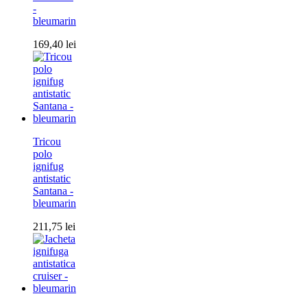
-
bleumarin
169,40
lei
Tricou
polo
ignifug
antistatic
Santana -
bleumarin
211,75
lei