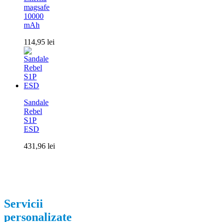
magsafe
10000
mAh
114,95
lei
Sandale
Rebel
S1P
ESD
431,96
lei
Servicii
personalizate