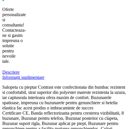
Oferte
personalizate
si
consultanta!
Contacteaza-
ne si gasim
impreuna o
solutie
pentru
nevoile
tale.
Descriere
Informații suplimentare
Salopeta cu pieptar Contrast este confectionata din bumbac rezistent
si confortabil, strat superior din polyester mareste rezistenta la uzura,
iar captuseala interioara ofera maxim de confort. Buzunarele
spatioase, impreuna cu buzunarele pentru genunchiere si betelia
elastica fac acest produs o imbracaminte de succes
Certificare CE, Banda reflectorizanta pentru cresterea vizibilitatii, 8
buzunare, Buzunar pentru telefon, Buzunar posterior cu clapeta,
Buzunar suport rigla, Buzunar aplicat pe piept, Buzunare pentru
genunchiere pentru a facilita purtarea genunchierelor., Culori