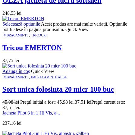
OLZA jacheta de lucru softshell
248,53
lei
Selectează opțiunile
Acest produs are mai multe variații. Opțiunile
pot fi alese în pagina produsului.
Quick View
,
IMBRACAMINTE
TRICOURI
Tricou EMERTON
37,75
lei
Adaugă în coș
Quick View
,
IMBRACAMINTE
IMBRACAMINTE ALBA
Sort unica folosinta 20 micr 100 buc
45,98
lei
Prețul inițial a fost: 45,98 lei.
37,51
lei
Prețul curent este:
37,51 lei.
Jacheta Pilot 3 in 1 Hi Vis, a...
237,16
lei