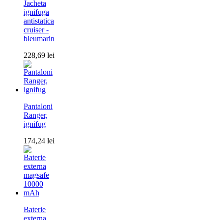
Jacheta
ignifuga
antistatica
cruiser -
bleumarin
228,69
lei
Pantaloni
Ranger,
ignifug
174,24
lei
Baterie
externa