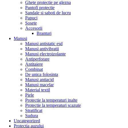
Ghete protectie pe glezna
Pantofi protectie
Sandale si saboti de lucru
Papuci
Sosete
Accesorii
Branturi
Manusi
Manusi antistatic esd
Manusi antivibratii
Manusi electroizolante
Antiperforare
Antitaiere
Combinat
De unica folosinta
Manusi antiacid
Manusi macelar
Material textil
Piele
Protectie la temperaturi inalte
Protectie la temperaturi scazute
Stratificat
Sudura
Uncategorized
Protectia auzului