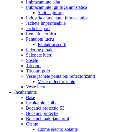
Imbracaminte alba
Imbracaminte ignifuga antistatica
Sudor Ignifug
Industria alimentara, farmaceutica
Jachete impermeabile
Jachete sport
Lenjerie termica
Pantaloni lucru
Pantaloni scurti
Pelerine ploaie
Salopete lucru
Sosete
Tricouri
Tricouri polo
Veste jachete pantaloni reflectorizanti
Veste reflectorizante
Veste lucru
Incaltaminte
Base
Incaltaminte alba
Bocanci protectie S3
Bocanci protectie
Bocanci inalti jandarmi
Cizme
Cizme electroizolante