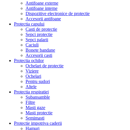
Antifoane externe
Antifoane interne
Dispozitive electronice de protectie
Accesorii antifoane
Protectia capului
Casti de protectie
Sepci protectie
Sepci palarii
Caciuli
Bonete bandane
Accesorii casti
Protectia ochilor
Ochelari de protectie
Viziere
Ochelari
Pentru sudori
Altele
Protectia respiratiei
Subansamble
Filtre
Masti gaze
Masti protectie
Semimasti
Protectie impotriva caderii
Hamuri