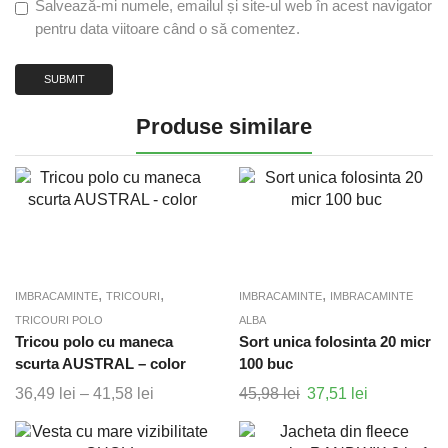
Salvează-mi numele, emailul și site-ul web în acest navigator
pentru data viitoare când o să comentez.
Produse similare
,
,
,
IMBRACAMINTE
TRICOURI
IMBRACAMINTE
IMBRACAMINTE
TRICOURI POLO
ALBA
Tricou polo cu maneca
Sort unica folosinta 20 micr
scurta AUSTRAL – color
100 buc
36,49
lei
–
41,58
lei
Interval
45,98
lei
Prețul
37,51
lei
Prețul
de
inițial
curent
prețuri:
a
este: