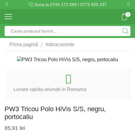
Suna la 0745 172 099 / 0773 920 337
0
Search
input
/
Prima pagină
Imbracaminte
Livrare rapida oriunde in Romania
PW3 Tricou Polo HiVis S/S, negru,
portocaliu
85,91
lei