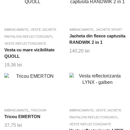
36,49 lei
fost:
37,51 lei.
până
45,98 lei.
la
41,58 lei
,
,
IMBRACAMINTE
VESTE JACHETE
IMBRACAMINTE
JACHETE SPORT
,
Jacheta din fleece captusita
PANTALONI REFLECTORIZANTI
RANDWIK 2 in 1
VESTE REFLECTORIZANTE
Vesta cu mare vizibilitate
140,20
lei
QUOLL
19,36
lei
,
,
IMBRACAMINTE
TRICOURI
IMBRACAMINTE
VESTE JACHETE
Tricou EMERTON
,
PANTALONI REFLECTORIZANTI
VESTE REFLECTORIZANTE
37,75
lei