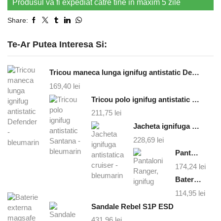
Produsul va fi expediat catre tine in maxim 5 zile
Share:
Te-Ar Putea Interesa Si:
Tricou maneca lunga ignifug antistatic Defender - bleumarin
169,40
lei
Tricou polo ignifug antistatic Santana - bleumarin
211,75
lei
Jacheta ignifuga antistatica cruiser - bleumarin
228,69
lei
Pantaloni Ranger, ignifug
174,24
lei
Baterie externa magsafe 10000 mAh
114,95
lei
Sandale Rebel S1P ESD
431,96
lei