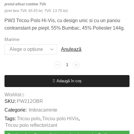
pretul afisat contine TVA
(pret fara TVA: 65.65 lei, TVA: 13.79 lei)
PW3 Tricou Polo Hi-Vis, cu design unic si cu un panou
contranstant pe piept. 55% Bumbac, 45% Poliester 144g.
Marime
Anulează
Cantitate
PW3
Tricou
Adaugă în coș
Polo
HiVis
Wishlist
S/S,
SKU:
PW212OBR
negru,
Categorie:
Imbracaminte
portocaliu
Tags:
Tricou polo
,
Tricou polo HiVis
,
Tricou polo reflectorizant