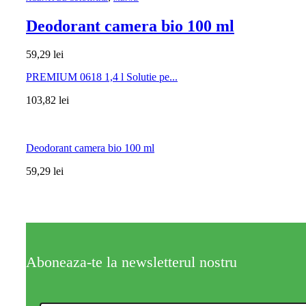
Deodorant camera bio 100 ml
59,29
lei
PREMIUM 0618 1,4 l Solutie pe...
103,82
lei
Deodorant camera bio 100 ml
59,29
lei
Aboneaza-te la newsletterul nostru