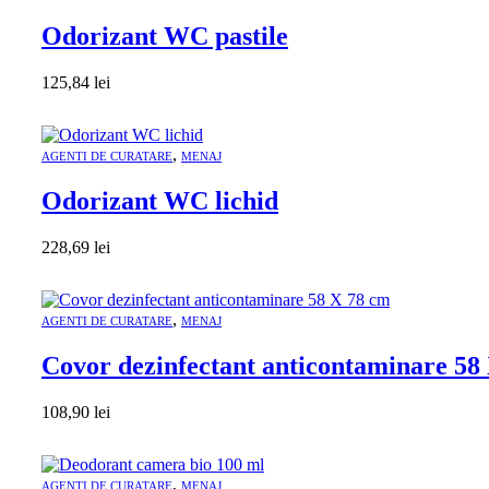
Odorizant WC pastile
125,84
lei
,
AGENTI DE CURATARE
MENAJ
Odorizant WC lichid
228,69
lei
,
AGENTI DE CURATARE
MENAJ
Covor dezinfectant anticontaminare 58
108,90
lei
,
AGENTI DE CURATARE
MENAJ