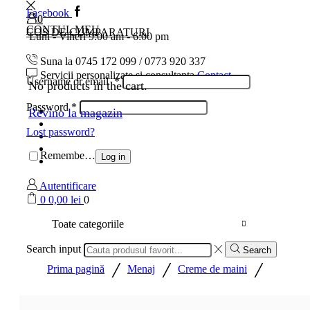
Facebook
0
CONTUL MEU
COS DE CUMPARATURI
Luni - Vineri 9:00 am - 6:00 pm
Suna la 0745 172 099 / 0773 920 337
Servicii personalizate si consultanta
Contact
Username or email
*
No products in the cart.
Password
*
Acasa
Revino la magazin
Magazin
Lost password?
Ghid marimi
Despre noi
Remember Me
Log in
Contact
Autentificare
0
0,00
lei
0
Toate categoriile
Search input
Search
/
/
/
Prima pagină
Menaj
Creme de maini