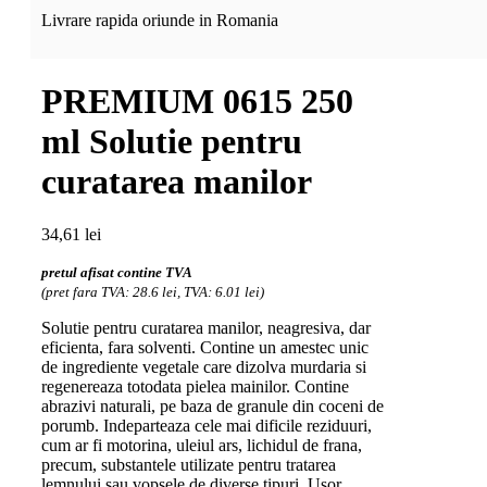
Livrare rapida oriunde in Romania
PREMIUM 0615 250
ml Solutie pentru
curatarea manilor
34,61
lei
pretul afisat contine TVA
(pret fara TVA: 28.6 lei, TVA: 6.01 lei)
Solutie pentru curatarea manilor, neagresiva, dar
eficienta, fara solventi. Contine un amestec unic
de ingrediente vegetale care dizolva murdaria si
regenereaza totodata pielea mainilor. Contine
abrazivi naturali, pe baza de granule din coceni de
porumb. Indeparteaza cele mai dificile reziduuri,
cum ar fi motorina, uleiul ars, lichidul de frana,
precum, substantele utilizate pentru tratarea
lemnului sau vopsele de diverse tipuri. Usor