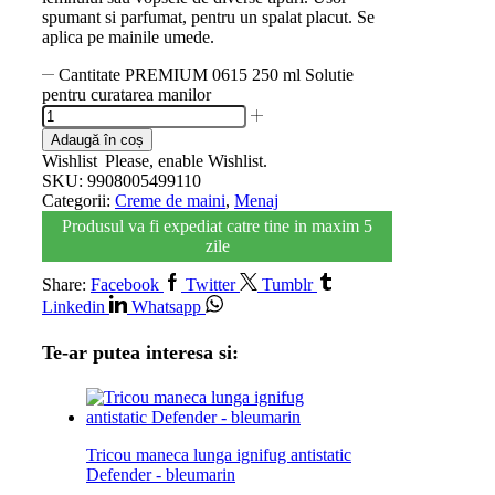
spumant si parfumat, pentru un spalat placut. Se
aplica pe mainile umede.
Cantitate PREMIUM 0615 250 ml Solutie
pentru curatarea manilor
Adaugă în coș
Wishlist
Please, enable Wishlist.
SKU:
9908005499110
Categorii:
Creme de maini
,
Menaj
Produsul va fi expediat catre tine in maxim 5
zile
Share:
Facebook
Twitter
Tumblr
Linkedin
Whatsapp
Te-ar putea interesa si:
Tricou maneca lunga ignifug antistatic
Defender - bleumarin