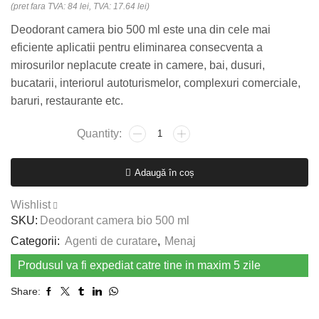
(pret fara TVA: 84 lei, TVA: 17.64 lei)
Deodorant camera bio 500 ml este una din cele mai
eficiente aplicatii pentru eliminarea consecventa a
mirosurilor neplacute create in camere, bai, dusuri,
bucatarii, interiorul autoturismelor, complexuri comerciale,
baruri, restaurante etc.
Cantitate
Deodorant
camera
Adaugă în coș
bio
500
Wishlist
ml
SKU:
Deodorant camera bio 500 ml
Categorii:
Agenti de curatare
,
Menaj
Produsul va fi expediat catre tine in maxim 5 zile
Share: