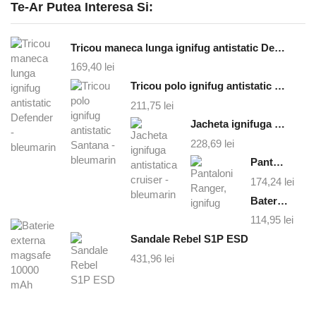
Te-Ar Putea Interesa Si:
Tricou maneca lunga ignifug antistatic Defender - bleumarin
169,40
lei
Tricou polo ignifug antistatic Santana - bleumarin
211,75
lei
Jacheta ignifuga antistatica cruiser - bleumarin
228,69
lei
Pantaloni Ranger, ignifug
174,24
lei
Baterie externa magsafe 10000 mAh
114,95
lei
Sandale Rebel S1P ESD
431,96
lei