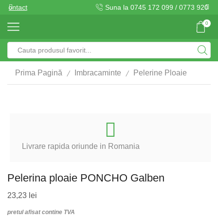
Suna la 0745 172 099 / 0773 920 337
0
Search
input
/
/
Prima Pagină
Imbracaminte
Pelerine Ploaie
Livrare rapida oriunde in Romania
Pelerina ploaie PONCHO Galben
23,23
lei
pretul afisat contine TVA