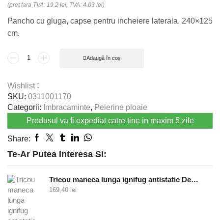
(pret fara TVA: 19.2 lei, TVA: 4.03 lei)
Pancho cu gluga, capse pentru incheiere laterala, 240×125
cm.
Cantitate
Adaugă în coș
Pelerina
ploaie
Wishlist
PONCHO
SKU:
0311001170
Galben
Categorii:
Imbracaminte
,
Pelerine ploaie
Produsul va fi expediat catre tine in maxim 5 zile
Share:
Te-Ar Putea Interesa Si:
Tricou maneca lunga ignifug antistatic Defender - bleumarin
169,40
lei