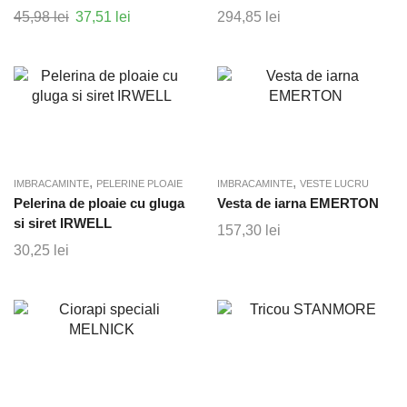
Prețul
Prețul
45,98
lei
37,51
lei
294,85
lei
inițial
curent
a
este:
fost:
37,51 lei.
45,98 lei.
,
,
IMBRACAMINTE
PELERINE PLOAIE
IMBRACAMINTE
VESTE LUCRU
Pelerina de ploaie cu gluga
Vesta de iarna EMERTON
si siret IRWELL
157,30
lei
30,25
lei