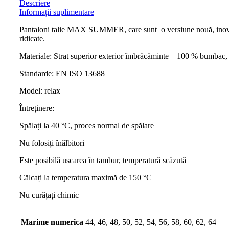
Descriere
Informații suplimentare
Pantaloni talie MAX SUMMER, care sunt o versiune nouă, inovatoar
ridicate.
Materiale: Strat superior exterior îmbrăcăminte – 100 % bumbac,
Standarde: EN ISO 13688
Model: relax
Întreținere:
Spălați la 40 °C, proces normal de spălare
Nu folosiți înălbitori
Este posibilă uscarea în tambur, temperatură scăzută
Călcați la temperatura maximă de 150 °C
Nu curățați chimic
Marime numerica
44, 46, 48, 50, 52, 54, 56, 58, 60, 62, 64