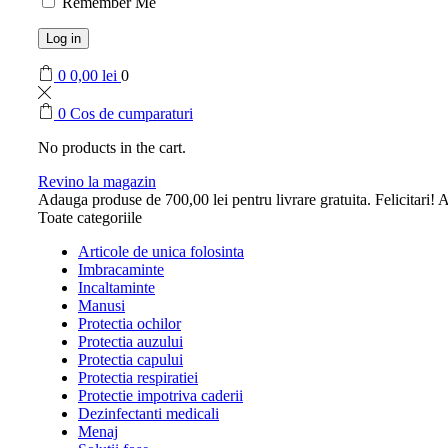
Remember Me
Log in
0
0,00
lei
0
0
Cos de cumparaturi
No products in the cart.
Revino la magazin
Adauga produse de
700,00
lei
pentru livrare gratuita.
Felicitari! A
Toate categoriile
Articole de unica folosinta
Imbracaminte
Incaltaminte
Manusi
Protectia ochilor
Protectia auzului
Protectia capului
Protectia respiratiei
Protectie impotriva caderii
Dezinfectanti medicali
Menaj