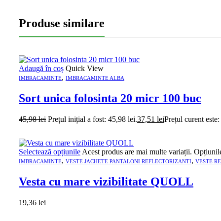
Produse similare
Adaugă în coș
Quick View
,
IMBRACAMINTE
IMBRACAMINTE ALBA
Sort unica folosinta 20 micr 100 buc
45,98
lei
Prețul inițial a fost: 45,98 lei.
37,51
lei
Prețul curent este:
Selectează opțiunile
Acest produs are mai multe variații. Opțiunil
,
,
IMBRACAMINTE
VESTE JACHETE PANTALONI REFLECTORIZANTI
VESTE R
Vesta cu mare vizibilitate QUOLL
19,36
lei