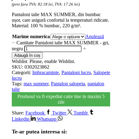
(pret fara TVA: 82.18 lei, TVA: 17.26 lei)
Pantaloni talie MAX SUMMER, din bumbac
ușor, care asigură confortul la temperaturi ridicate.
Material: 100 % bumbac, 220 g/m².
Marime numerica
Anulează
Cantitate Pantaloni talie MAX SUMMER - gri,
negru
Adaugă în coș
Wishlist
Please, enable Wishlist.
SKU:
0302023862
Categorii:
Imbracaminte
,
Pantaloni lucru
,
Salopete
lucru
Tags:
max summer
,
Pantalon salopeta
,
pantalon
talie
Produsul va fi expediat catre tine in maxim 5
zile
Share:
Facebook
Twitter
Tumblr
Linkedin
Whatsapp
Te-ar putea interesa si: