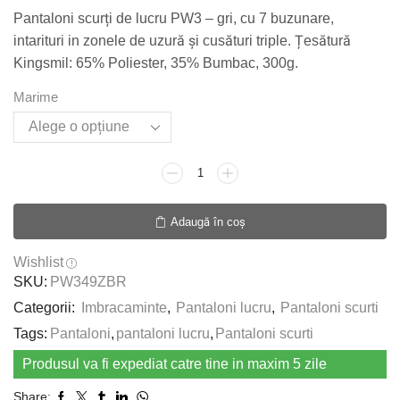
Pantaloni scurți de lucru PW3 – gri, cu 7 buzunare,
intarituri in zonele de uzură și cusături triple. Țesătură
Kingsmil: 65% Poliester, 35% Bumbac, 300g.
Marime
Cantitate
Pantaloni
scurti
Adaugă în coș
de
lucru
Wishlist
PW3
SKU:
PW349ZBR
-
Categorii:
Imbracaminte
gri
,
Pantaloni lucru
,
Pantaloni scurti
Tags:
Pantaloni
,
pantaloni lucru
,
Pantaloni scurti
Produsul va fi expediat catre tine in maxim 5 zile
Share: