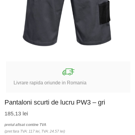
Livrare rapida oriunde in Romania
Pantaloni scurti de lucru PW3 – gri
185,13
lei
pretul afisat contine TVA
(pret fara TVA: 117 lei, TVA: 24.57 lei)