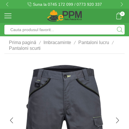
Suna la 0745 172 099 / 0773 920 337
0
Search
input
/
/
/
Prima pagină
Imbracaminte
Pantaloni lucru
Pantaloni scurti