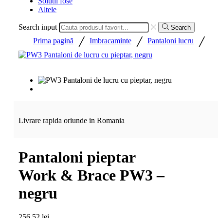
Solutii fose
Altele
Search input
Search
/
/
/
Prima pagină
Imbracaminte
Pantaloni lucru
Livrare rapida oriunde in Romania
Pantaloni pieptar
Work & Brace PW3 –
negru
256,52
lei