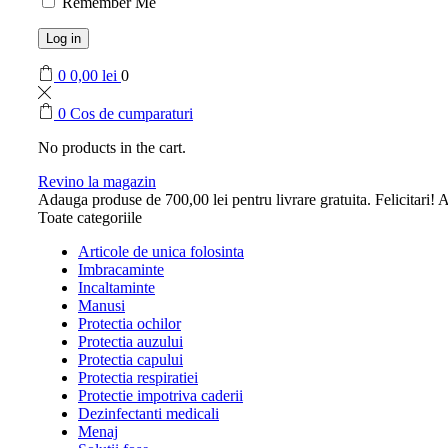
Remember Me
Log in
0
0,00
lei
0
0
Cos de cumparaturi
No products in the cart.
Revino la magazin
Adauga produse de
700,00
lei
pentru livrare gratuita.
Felicitari! A
Toate categoriile
Articole de unica folosinta
Imbracaminte
Incaltaminte
Manusi
Protectia ochilor
Protectia auzului
Protectia capului
Protectia respiratiei
Protectie impotriva caderii
Dezinfectanti medicali
Menaj