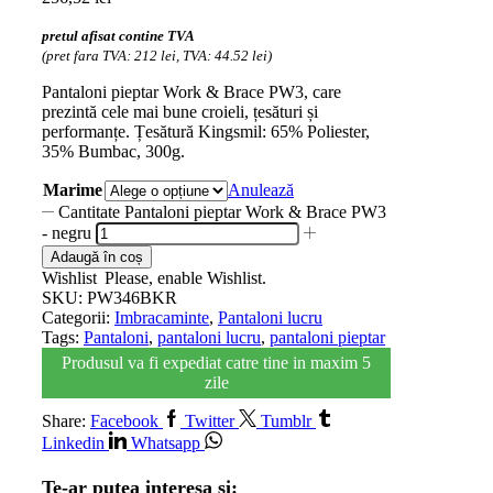
pretul afisat contine TVA
(pret fara TVA: 212 lei, TVA: 44.52 lei)
Pantaloni pieptar Work & Brace PW3, care
prezintă cele mai bune croieli, țesături și
performanțe. Țesătură Kingsmil: 65% Poliester,
35% Bumbac, 300g.
Marime
Anulează
Cantitate Pantaloni pieptar Work & Brace PW3
- negru
Adaugă în coș
Wishlist
Please, enable Wishlist.
SKU:
PW346BKR
Categorii:
Imbracaminte
,
Pantaloni lucru
Tags:
Pantaloni
,
pantaloni lucru
,
pantaloni pieptar
Produsul va fi expediat catre tine in maxim 5
zile
Share:
Facebook
Twitter
Tumblr
Linkedin
Whatsapp
Te-ar putea interesa si: