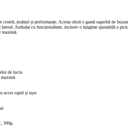
croieli, țesături și performanțe. Acesta oferă o gamă superbă de buzuna
lateral. Ambalat cu funcționalitate, inclusiv o lungime ajustabilă a pic
te maximă.
elor de lucru
ță maximă
u acces rapid și ușor
ui
c, 300g.