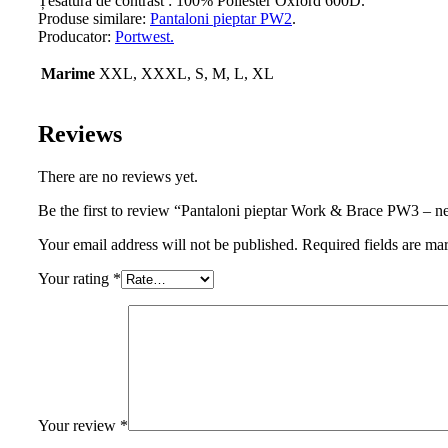
Țesătură de contrast : 100% Poliester Oxford 600D.
Produse similare:
Pantaloni pieptar PW2
.
Producator:
Portwest.
Marime
XXL, XXXL, S, M, L, XL
Reviews
There are no reviews yet.
Be the first to review “Pantaloni pieptar Work & Brace PW3 – n
Your email address will not be published. Required fields are ma
Your rating
*
Your review
*