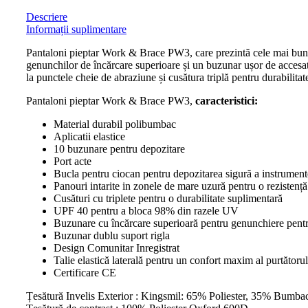
Descriere
Informații suplimentare
Pantaloni pieptar Work & Brace PW3, care prezintă cele mai bune 
genunchilor de încărcare superioare și un buzunar ușor de accesat 
la punctele cheie de abraziune și cusătura triplă pentru durabilita
Pantaloni pieptar Work & Brace PW3,
caracteristici:
Material durabil polibumbac
Aplicatii elastice
10 buzunare pentru depozitare
Port acte
Bucla pentru ciocan pentru depozitarea sigură a instrument
Panouri intarite in zonele de mare uzură pentru o rezisten
Cusături cu triplete pentru o durabilitate suplimentară
UPF 40 pentru a bloca 98% din razele UV
Buzunare cu încărcare superioară pentru genunchiere pentr
Buzunar dublu suport rigla
Design Comunitar Inregistrat
Talie elastică laterală pentru un confort maxim al purtătorul
Certificare CE
Țesătură Invelis Exterior : Kingsmil: 65% Poliester, 35% Bumba