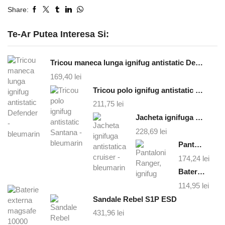
Share:
Te-Ar Putea Interesa Si:
Tricou maneca lunga ignifug antistatic Defender - bleumarin
169,40
lei
Tricou polo ignifug antistatic Santana - bleumarin
211,75
lei
Jacheta ignifuga antistatica cruiser - bleumarin
228,69
lei
Pantaloni Ranger, ignifug
174,24
lei
Baterie externa magsafe 10000 mAh
114,95
lei
Sandale Rebel S1P ESD
431,96
lei