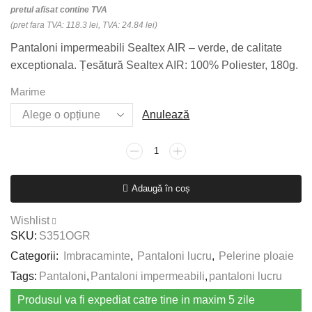
pretul afisat contine TVA
(pret fara TVA: 118.3 lei, TVA: 24.84 lei)
Pantaloni impermeabili Sealtex AIR – verde, de calitate
exceptionala. Țesătură Sealtex AIR: 100% Poliester, 180g.
Marime
Anulează
Cantitate
Pantaloni
impermeabili
Adaugă în coș
Sealtex
AIR
Wishlist
-
SKU:
S351OGR
verde
Categorii:
Imbracaminte
,
Pantaloni lucru
,
Pelerine ploaie
Tags:
Pantaloni
,
Pantaloni impermeabili
,
pantaloni lucru
Produsul va fi expediat catre tine in maxim 5 zile