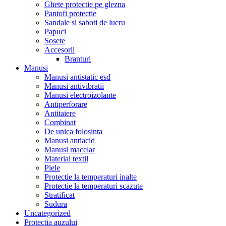
Ghete protectie pe glezna
Pantofi protectie
Sandale si saboti de lucru
Papuci
Sosete
Accesorii
Branturi
Manusi
Manusi antistatic esd
Manusi antivibratii
Manusi electroizolante
Antiperforare
Antitaiere
Combinat
De unica folosinta
Manusi antiacid
Manusi macelar
Material textil
Piele
Protectie la temperaturi inalte
Protectie la temperaturi scazute
Stratificat
Sudura
Uncategorized
Protectia auzului