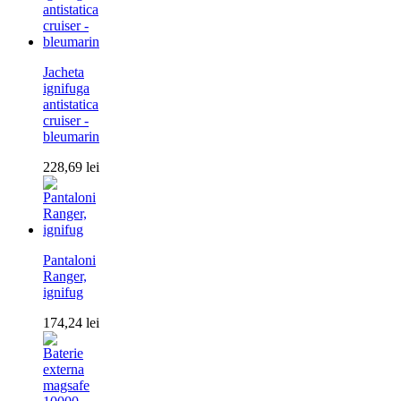
Jacheta
ignifuga
antistatica
cruiser -
bleumarin
228,69
lei
Pantaloni
Ranger,
ignifug
174,24
lei