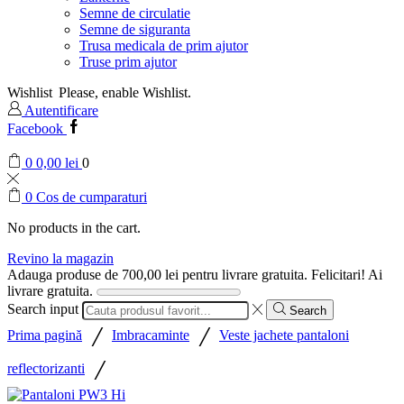
Semne de circulatie
Semne de siguranta
Trusa medicala de prim ajutor
Truse prim ajutor
Wishlist
Please, enable Wishlist.
Autentificare
Facebook
0
0,00
lei
0
0
Cos de cumparaturi
No products in the cart.
Revino la magazin
Adauga produse de
700,00
lei
pentru livrare gratuita.
Felicitari! Ai
livrare gratuita.
Search input
Search
/
/
Prima pagină
Imbracaminte
Veste jachete pantaloni
/
reflectorizanti