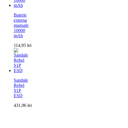
Baterie
externa
magsafe
10000
mAh
114,95
lei
Sandale
Rebel
S1P
ESD
431,96
lei