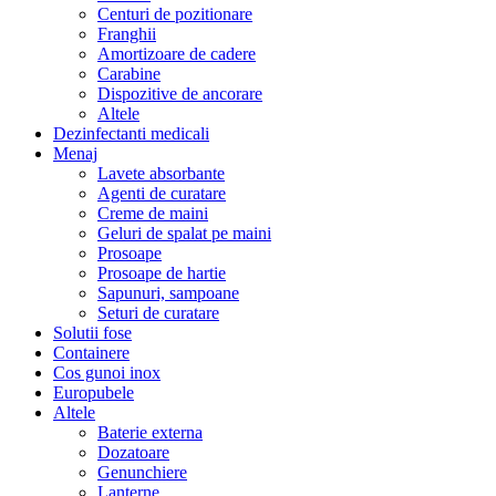
Centuri de pozitionare
Franghii
Amortizoare de cadere
Carabine
Dispozitive de ancorare
Altele
Dezinfectanti medicali
Menaj
Lavete absorbante
Agenti de curatare
Creme de maini
Geluri de spalat pe maini
Prosoape
Prosoape de hartie
Sapunuri, sampoane
Seturi de curatare
Solutii fose
Containere
Cos gunoi inox
Europubele
Altele
Baterie externa
Dozatoare
Genunchiere
Lanterne