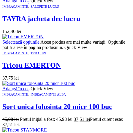
Adaugă în coș
Quick View
,
IMBRACAMINTE
SALOPETE LUCRU
TAYRA jacheta dec lucru
152,46
lei
Selectează opțiunile
Acest produs are mai multe variații. Opțiunile
pot fi alese în pagina produsului.
Quick View
,
IMBRACAMINTE
TRICOURI
Tricou EMERTON
37,75
lei
Adaugă în coș
Quick View
,
IMBRACAMINTE
IMBRACAMINTE ALBA
Sort unica folosinta 20 micr 100 buc
45,98
lei
Prețul inițial a fost: 45,98 lei.
37,51
lei
Prețul curent este:
37,51 lei.