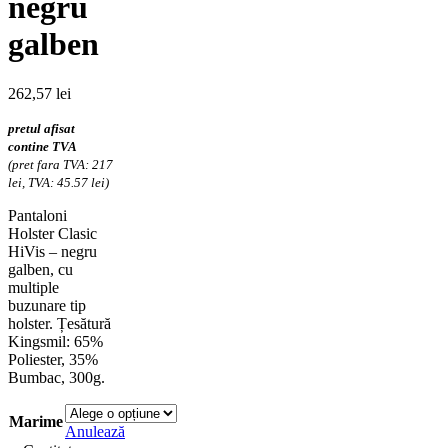
negru
galben
262,57
lei
pretul afisat
contine TVA
(pret fara TVA: 217
lei, TVA: 45.57 lei)
Pantaloni
Holster Clasic
HiVis – negru
galben, cu
multiple
buzunare tip
holster. Țesătură
Kingsmil: 65%
Poliester, 35%
Bumbac, 300g.
Marime
Anulează