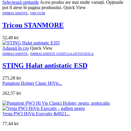
Selectează opțiunile
Acest produs are mai multe variații. Opțiunile
pot fi alese în pagina produsului.
Quick View
,
IMBRACAMINTE
TRICOURI
Tricou STANMORE
52,49
lei
Adaugă în coș
Quick View
,
IMBRACAMINTE
IMBRACAMINTE IGNIFUGA ANTISTATICA
STING Halat antistatic ESD
275,28
lei
Pantaloni Holster Clasic HiVis...
262,57
lei
Vesta PW3 HiVis Executiv &#821...
77,44
lei