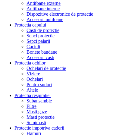
Antifoane externe
Antifoane interne
Dispozitive electronice de protectie
Accesorii antifoane
Protectia capului
Casti de protectie
Sepci protectie
Sepci palarii
Caciuli
Bonete bandane
Accesorii casti
Protectia ochilor
Ochelari de protectie
Viziere
Ochelari
Pentru sudori
Altele
Protectia respiratiei
Subansamble
Filtre
Masti gaze
Masti protectie
Semimasti
Protectie impotriva caderii
Hamuri