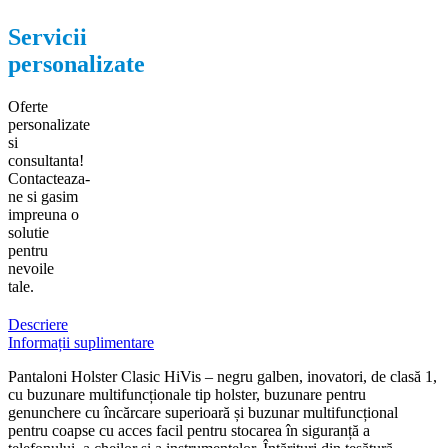
Servicii
personalizate
Oferte
personalizate
si
consultanta!
Contacteaza-
ne si gasim
impreuna o
solutie
pentru
nevoile
tale.
Descriere
Informații suplimentare
Pantaloni Holster Clasic HiVis – negru galben, inovatori, de clasă 1,
cu buzunare multifuncționale tip holster, buzunare pentru
genunchere cu încărcare superioară și buzunar multifuncțional
pentru coapse cu acces facil pentru stocarea în siguranță a