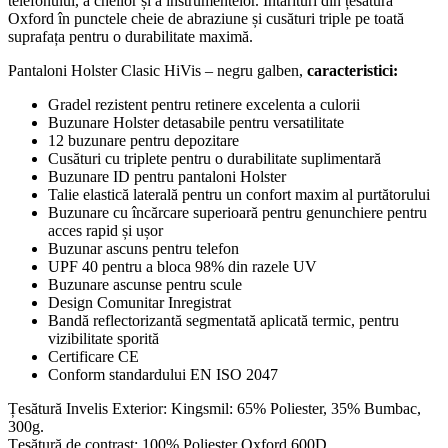
telefonului, a cheilor și a instrumentelor. Întărituri din țesătură
Oxford în punctele cheie de abraziune și cusături triple pe toată
suprafața pentru o durabilitate maximă.
Pantaloni Holster Clasic HiVis – negru galben,
caracteristici:
Gradel rezistent pentru retinere excelenta a culorii
Buzunare Holster detasabile pentru versatilitate
12 buzunare pentru depozitare
Cusături cu triplete pentru o durabilitate suplimentară
Buzunare ID pentru pantaloni Holster
Talie elastică laterală pentru un confort maxim al purtătorului
Buzunare cu încărcare superioară pentru genunchiere pentru
acces rapid și ușor
Buzunar ascuns pentru telefon
UPF 40 pentru a bloca 98% din razele UV
Buzunare ascunse pentru scule
Design Comunitar Inregistrat
Bandă reflectorizantă segmentată aplicată termic, pentru
vizibilitate sporită
Certificare CE
Conform standardului EN ISO 2047
Țesătură Invelis Exterior: Kingsmil: 65% Poliester, 35% Bumbac,
300g.
Țesătură de contrast: 100% Poliester Oxford 600D.