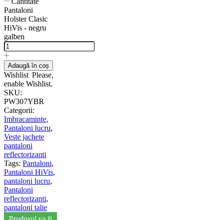
Cantitate
Pantaloni
Holster Clasic
HiVis - negru
galben
Adaugă în coș
Wishlist
Please,
enable Wishlist.
SKU:
PW307YBR
Categorii:
Imbracaminte
,
Pantaloni lucru
,
Veste jachete
pantaloni
reflectorizanti
Tags:
Pantaloni
,
Pantaloni HiVis
,
pantaloni lucru
,
Pantaloni
reflectorizanti
,
pantaloni talie
Produsul va fi