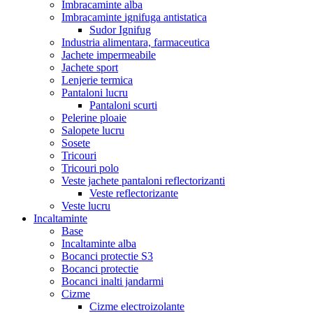
Imbracaminte alba
Imbracaminte ignifuga antistatica
Sudor Ignifug
Industria alimentara, farmaceutica
Jachete impermeabile
Jachete sport
Lenjerie termica
Pantaloni lucru
Pantaloni scurti
Pelerine ploaie
Salopete lucru
Sosete
Tricouri
Tricouri polo
Veste jachete pantaloni reflectorizanti
Veste reflectorizante
Veste lucru
Incaltaminte
Base
Incaltaminte alba
Bocanci protectie S3
Bocanci protectie
Bocanci inalti jandarmi
Cizme
Cizme electroizolante