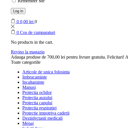
Remember Me
Log in
0
0,00
lei
0
0
Cos de cumparaturi
No products in the cart.
Revino la magazin
Adauga produse de
700,00
lei
pentru livrare gratuita.
Felicitari! A
Toate categoriile
Articole de unica folosinta
Imbracaminte
Incaltaminte
Manusi
Protectia ochilor
Protectia auzului
Protectia capului
Protectia respiratiei
Protectie impotriva caderii
Dezinfectanti medicali
Menaj