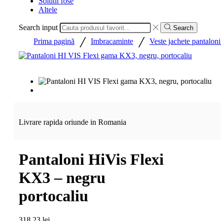
Solutii fose
Altele
Search input
Search
/
/
Prima pagină
Imbracaminte
Veste jachete pantaloni 
Livrare rapida oriunde in Romania
Pantaloni HiVis Flexi
KX3 – negru
portocaliu
318,23
lei