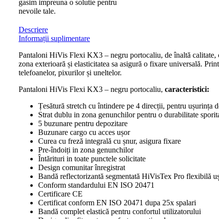
gasim impreuna o solutie pentru
nevoile tale.
Descriere
Informații suplimentare
Pantaloni HiVis Flexi KX3 – negru portocaliu, de înaltă calitate, c
zona exterioară și elasticitatea sa asigură o fixare universală. Pr
telefoanelor, pixurilor și uneltelor.
Pantaloni HiVis Flexi KX3 – negru portocaliu,
caracteristici:
Țesătură stretch cu întindere pe 4 direcții, pentru ușurința d
Strat dublu in zona genunchilor pentru o durabilitate sporit
5 buzunare pentru depozitare
Buzunare cargo cu acces ușor
Curea cu freză integrală cu șnur, asigura fixare
Pre-îndoiți in zona genunchilor
Întărituri in toate punctele solicitate
Design comunitar înregistrat
Bandă reflectorizantă segmentată HiVisTex Pro flexibilă ușo
Conform standardului EN ISO 20471
Certificare CE
Certificat conform EN ISO 20471 dupa 25x spalari
Bandă complet elastică pentru confortul utilizatorului