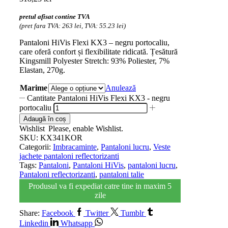
pretul afisat contine TVA
(pret fara TVA: 263 lei, TVA: 55.23 lei)
Pantaloni HiVis Flexi KX3 – negru portocaliu,
care oferă confort și flexibilitate ridicată. Țesătură
Kingsmill Polyester Stretch: 93% Poliester, 7%
Elastan, 270g.
Marime
Anulează
Cantitate Pantaloni HiVis Flexi KX3 - negru
portocaliu
Adaugă în coș
Wishlist
Please, enable Wishlist.
SKU:
KX341KOR
Categorii:
Imbracaminte
,
Pantaloni lucru
,
Veste
jachete pantaloni reflectorizanti
Tags:
Pantaloni
,
Pantaloni HiVis
,
pantaloni lucru
,
Pantaloni reflectorizanti
,
pantaloni talie
Produsul va fi expediat catre tine in maxim 5
zile
Share:
Facebook
Twitter
Tumblr
Linkedin
Whatsapp