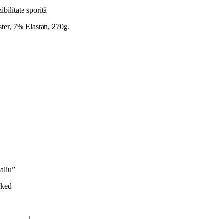
bilitate sporită
ster, 7% Elastan, 270g.
aliu”
rked