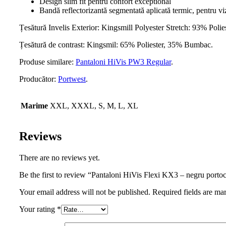
Design slim fit pentru confort exceptional
Bandă reflectorizantă segmentată aplicată termic, pentru vizi
Țesătură Invelis Exterior: Kingsmill Polyester Stretch: 93% Polie
Țesătură de contrast: Kingsmil: 65% Poliester, 35% Bumbac.
Produse similare:
Pantaloni HiVis PW3 Regular
.
Producător:
Portwest
.
Marime
XXL, XXXL, S, M, L, XL
Reviews
There are no reviews yet.
Be the first to review “Pantaloni HiVis Flexi KX3 – negru portoc
Your email address will not be published. Required fields are ma
Your rating
*