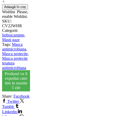
Adaugă în coș
Wishlist
Please,
enable Wishlist.
SKU:
CV22WHR
Categorii:
Imbracaminte
,
Masti gaze
Tags:
Masca
antimicrobiana
,
Masca protectie
,
Masca protectie
tesatura
antimicrobiana
Produsul va fi
expediat catre
tine in maxim
5 zile
Share:
Facebook
Twitter
Tumblr
Linkedin