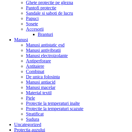
Ghete protectie pe glezna
Pantofi protectie
Sandale si saboti de lucru
Papuci
Sosete
Accesorii
Branturi
Manusi
Manusi antistatic esd
Manusi antivibratii
Manusi electroizolante
Antiperforare
Antitaiere
Combinat
De unica folosinta
Manusi antiacid
Manusi macelar
Material textil
Piele
Protectie la temperaturi inalte
Protectie la temperaturi scazute
Stratificat
Sudura
Uncategorized
Protectia auzului