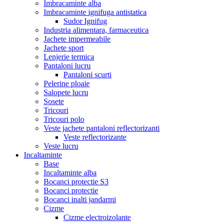
Imbracaminte alba
Imbracaminte ignifuga antistatica
Sudor Ignifug
Industria alimentara, farmaceutica
Jachete impermeabile
Jachete sport
Lenjerie termica
Pantaloni lucru
Pantaloni scurti
Pelerine ploaie
Salopete lucru
Sosete
Tricouri
Tricouri polo
Veste jachete pantaloni reflectorizanti
Veste reflectorizante
Veste lucru
Incaltaminte
Base
Incaltaminte alba
Bocanci protectie S3
Bocanci protectie
Bocanci inalti jandarmi
Cizme
Cizme electroizolante