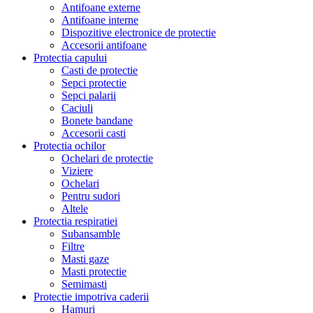
Antifoane externe
Antifoane interne
Dispozitive electronice de protectie
Accesorii antifoane
Protectia capului
Casti de protectie
Sepci protectie
Sepci palarii
Caciuli
Bonete bandane
Accesorii casti
Protectia ochilor
Ochelari de protectie
Viziere
Ochelari
Pentru sudori
Altele
Protectia respiratiei
Subansamble
Filtre
Masti gaze
Masti protectie
Semimasti
Protectie impotriva caderii
Hamuri