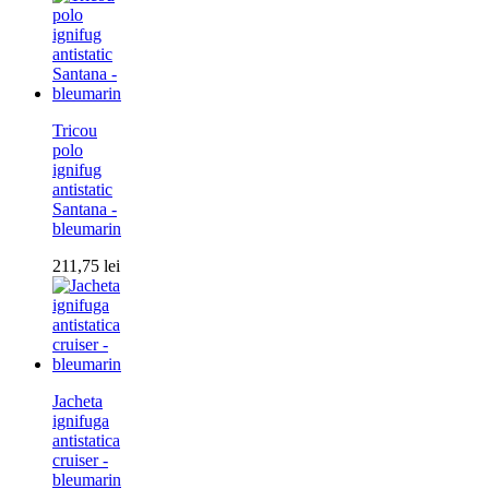
Tricou
polo
ignifug
antistatic
Santana -
bleumarin
211,75
lei
Jacheta
ignifuga
antistatica
cruiser -
bleumarin