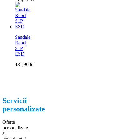
Sandale
Rebel
S1P
ESD
431,96
lei
Servicii
personalizate
Oferte
personalizate
si
consultanta!