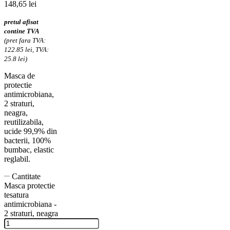
148,65
lei
pretul afisat
contine TVA
(pret fara TVA:
122.85 lei, TVA:
25.8 lei)
Masca de
protectie
antimicrobiana,
2 straturi,
neagra,
reutilizabila,
ucide 99,9% din
bacterii, 100%
bumbac, elastic
reglabil.
Cantitate
Masca protectie
tesatura
antimicrobiana -
2 straturi, neagra