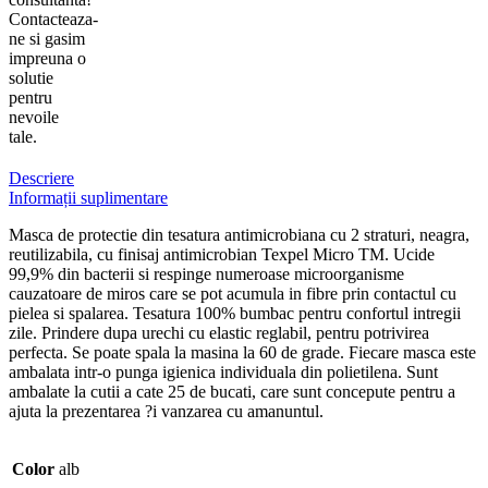
Contacteaza-
ne si gasim
impreuna o
solutie
pentru
nevoile
tale.
Descriere
Informații suplimentare
Masca de protectie din tesatura antimicrobiana cu 2 straturi, neagra,
reutilizabila, cu finisaj antimicrobian Texpel Micro TM. Ucide
99,9% din bacterii si respinge numeroase microorganisme
cauzatoare de miros care se pot acumula in fibre prin contactul cu
pielea si spalarea. Tesatura 100% bumbac pentru confortul intregii
zile. Prindere dupa urechi cu elastic reglabil, pentru potrivirea
perfecta. Se poate spala la masina la 60 de grade. Fiecare masca este
ambalata intr-o punga igienica individuala din polietilena. Sunt
ambalate la cutii a cate 25 de bucati, care sunt concepute pentru a
ajuta la prezentarea ?i vanzarea cu amanuntul.
Color
alb