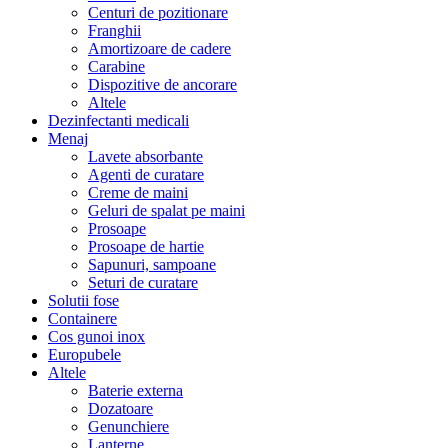
Centuri de pozitionare
Franghii
Amortizoare de cadere
Carabine
Dispozitive de ancorare
Altele
Dezinfectanti medicali
Menaj
Lavete absorbante
Agenti de curatare
Creme de maini
Geluri de spalat pe maini
Prosoape
Prosoape de hartie
Sapunuri, sampoane
Seturi de curatare
Solutii fose
Containere
Cos gunoi inox
Europubele
Altele
Baterie externa
Dozatoare
Genunchiere
Lanterne