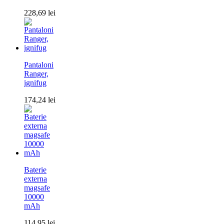
228,69
lei
Pantaloni
Ranger,
ignifug
174,24
lei
Baterie
externa
magsafe
10000
mAh
114,95
lei