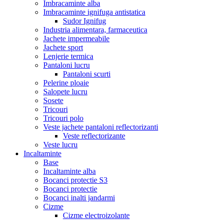
Imbracaminte alba
Imbracaminte ignifuga antistatica
Sudor Ignifug
Industria alimentara, farmaceutica
Jachete impermeabile
Jachete sport
Lenjerie termica
Pantaloni lucru
Pantaloni scurti
Pelerine ploaie
Salopete lucru
Sosete
Tricouri
Tricouri polo
Veste jachete pantaloni reflectorizanti
Veste reflectorizante
Veste lucru
Incaltaminte
Base
Incaltaminte alba
Bocanci protectie S3
Bocanci protectie
Bocanci inalti jandarmi
Cizme
Cizme electroizolante