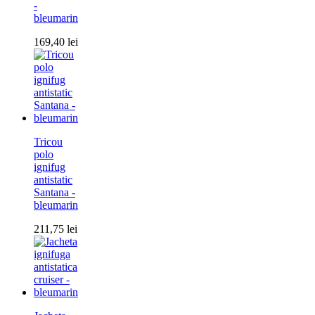
-
bleumarin
169,40
lei
Tricou
polo
ignifug
antistatic
Santana -
bleumarin
211,75
lei