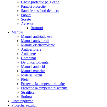
Ghete protectie pe glezna
Pantofi protectie
Sandale si saboti de lucru
Papuci
Sosete
Accesorii
Branturi
Manusi
Manusi antistatic esd
Manusi antivibratii
Manusi electroizolante
Antiperforare
Antitaiere
Combinat
De unica folosinta
Manusi antiacid
Manusi macelar
Material textil
Piele
Protectie la temperaturi inalte
Protectie la temperaturi scazute
Stratificat
Sudura
Uncategorized
Protectia auzului