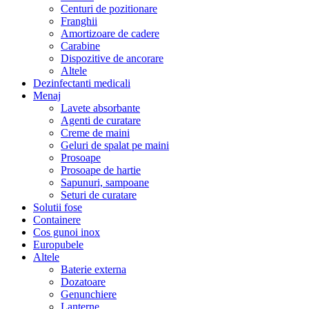
Centuri de pozitionare
Franghii
Amortizoare de cadere
Carabine
Dispozitive de ancorare
Altele
Dezinfectanti medicali
Menaj
Lavete absorbante
Agenti de curatare
Creme de maini
Geluri de spalat pe maini
Prosoape
Prosoape de hartie
Sapunuri, sampoane
Seturi de curatare
Solutii fose
Containere
Cos gunoi inox
Europubele
Altele
Baterie externa
Dozatoare
Genunchiere
Lanterne