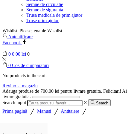
Semne de circulatie
Semne de siguranta
Trusa medicala de prim ajutor
Truse prim ajutor
Wishlist
Please, enable Wishlist.
Autentificare
Facebook
0
0,00
lei
0
0
Cos de cumparaturi
No products in the cart.
Revino la magazin
Adauga produse de
700,00
lei
pentru livrare gratuita.
Felicitari! Ai
livrare gratuita.
Search input
Search
/
/
/
Prima pagină
Manusi
Antitaiere