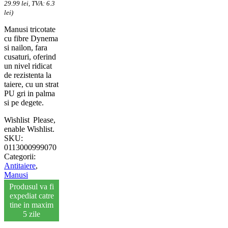
29.99 lei, TVA: 6.3
lei)
Manusi tricotate
cu fibre Dynema
si nailon, fara
cusaturi, oferind
un nivel ridicat
de rezistenta la
taiere, cu un strat
PU gri in palma
si pe degete.
Wishlist
Please,
enable Wishlist.
SKU:
0113000999070
Categorii:
Antitaiere
,
Manusi
Produsul va fi
expediat catre
tine in maxim
5 zile