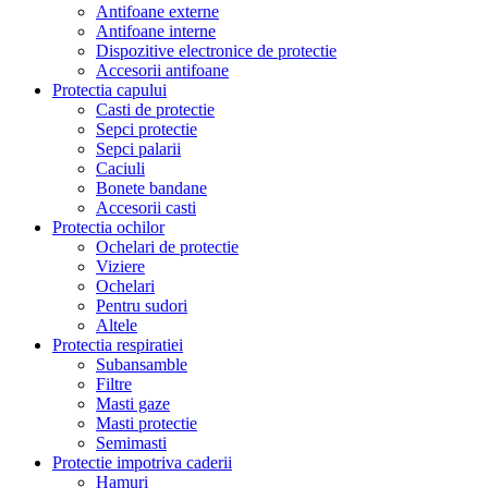
Antifoane externe
Antifoane interne
Dispozitive electronice de protectie
Accesorii antifoane
Protectia capului
Casti de protectie
Sepci protectie
Sepci palarii
Caciuli
Bonete bandane
Accesorii casti
Protectia ochilor
Ochelari de protectie
Viziere
Ochelari
Pentru sudori
Altele
Protectia respiratiei
Subansamble
Filtre
Masti gaze
Masti protectie
Semimasti
Protectie impotriva caderii
Hamuri