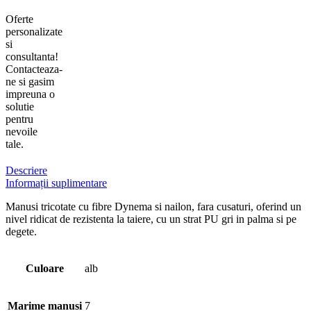
Oferte
personalizate
si
consultanta!
Contacteaza-
ne si gasim
impreuna o
solutie
pentru
nevoile
tale.
Descriere
Informații suplimentare
Manusi tricotate cu fibre Dynema si nailon, fara cusaturi, oferind un
nivel ridicat de rezistenta la taiere, cu un strat PU gri in palma si pe
degete.
Culoare
alb
Marime manusi
7