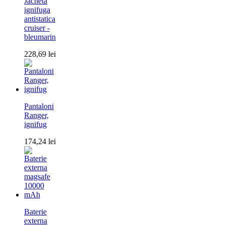
Jacheta
ignifuga
antistatica
cruiser -
bleumarin
228,69
lei
Pantaloni
Ranger,
ignifug
174,24
lei
Baterie
externa