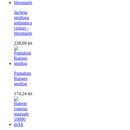
Jacheta
ignifuga
antistatica
cruiser -
bleumarin
228,69
lei
Pantaloni
Ranger,
ignifug
174,24
lei