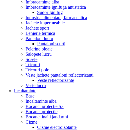
Imbracaminte alba
Imbracaminte ignifuga antistatica
Sudor Ignifug
Industria alimentara, farmaceutica
Jachete impermeabile
Jachete sport
Lenjerie termica
Pantaloni lucru
Pantaloni scurti
Pelerine ploaie
Salopete lucru
Sosete
Tricouri
Tricouri polo
Veste jachete pantaloni reflectorizanti
Veste reflectorizante
Veste lucru
Incaltaminte
Base
Incaltaminte alba
Bocanci protectie S3
Bocanci protectie
Bocanci inalti jandarmi
Cizme
Cizme electroizolante