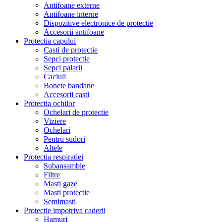
Antifoane externe
Antifoane interne
Dispozitive electronice de protectie
Accesorii antifoane
Protectia capului
Casti de protectie
Sepci protectie
Sepci palarii
Caciuli
Bonete bandane
Accesorii casti
Protectia ochilor
Ochelari de protectie
Viziere
Ochelari
Pentru sudori
Altele
Protectia respiratiei
Subansamble
Filtre
Masti gaze
Masti protectie
Semimasti
Protectie impotriva caderii
Hamuri