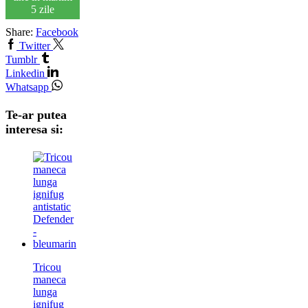
5 zile
Share:
Facebook
Twitter
Tumblr
Linkedin
Whatsapp
Te-ar putea
interesa si:
Tricou
maneca
lunga
ignifug