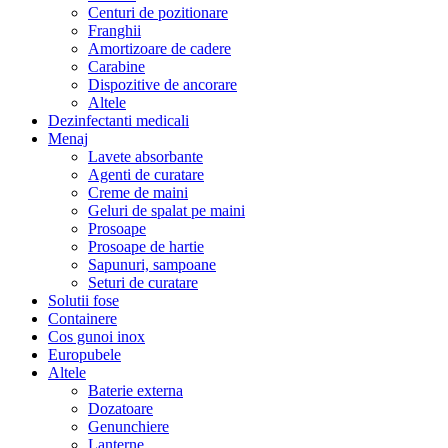
Centuri de pozitionare
Franghii
Amortizoare de cadere
Carabine
Dispozitive de ancorare
Altele
Dezinfectanti medicali
Menaj
Lavete absorbante
Agenti de curatare
Creme de maini
Geluri de spalat pe maini
Prosoape
Prosoape de hartie
Sapunuri, sampoane
Seturi de curatare
Solutii fose
Containere
Cos gunoi inox
Europubele
Altele
Baterie externa
Dozatoare
Genunchiere
Lanterne