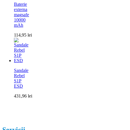
Baterie
externa
magsafe
10000
mAh
114,95
lei
Sandale
Rebel
S1P
ESD
431,96
lei
Servicii