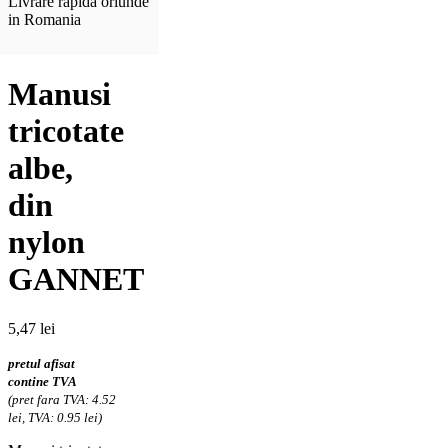
Livrare rapida oriunde
in Romania
Manusi
tricotate
albe,
din
nylon
GANNET
5,47
lei
pretul afisat
contine TVA
(pret fara TVA: 4.52
lei, TVA: 0.95 lei)