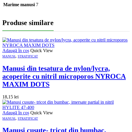
Marime manusi
7
Produse similare
Adaugă în coș
Quick View
,
MANUSI
STRATIFICAT
Manusi din tesatura de nylon/lycra,
acoperite cu nitril microporos NYROCA
MAXIM DOTS
18,15
lei
Adaugă în coș
Quick View
,
MANUSI
STRATIFICAT
Manusi cusute- tricot din bumbac,