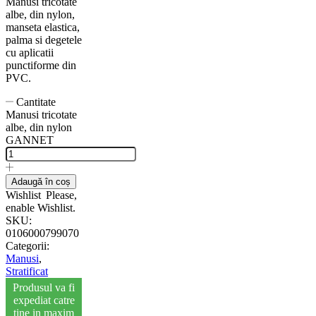
Manusi tricotate
albe, din nylon,
manseta elastica,
palma si degetele
cu aplicatii
punctiforme din
PVC.
Cantitate
Manusi tricotate
albe, din nylon
GANNET
Adaugă în coș
Wishlist
Please,
enable Wishlist.
SKU:
0106000799070
Categorii:
Manusi
,
Stratificat
Produsul va fi
expediat catre
tine in maxim