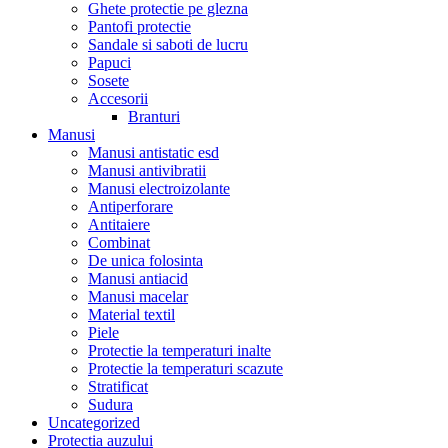
Ghete protectie pe glezna
Pantofi protectie
Sandale si saboti de lucru
Papuci
Sosete
Accesorii
Branturi
Manusi
Manusi antistatic esd
Manusi antivibratii
Manusi electroizolante
Antiperforare
Antitaiere
Combinat
De unica folosinta
Manusi antiacid
Manusi macelar
Material textil
Piele
Protectie la temperaturi inalte
Protectie la temperaturi scazute
Stratificat
Sudura
Uncategorized
Protectia auzului