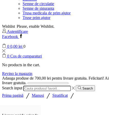
Semne de circulatie
Semne de siguranta
Trusa medicala de prim ajutor
Truse prim ajutor
Wishlist
Please, enable Wishlist.
Autentificare
Facebook
0
0,00
lei
0
0
Cos de cumparaturi
No products in the cart.
Revino la magazin
Adauga produse de
700,00
lei
pentru livrare gratuita.
Felicitari! Ai
livrare gratuita.
Search input
Search
/
/
/
Prima pagină
Manusi
Stratificat