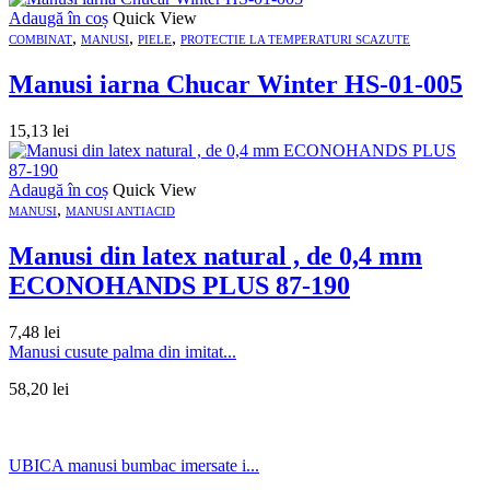
Adaugă în coș
Quick View
,
,
,
COMBINAT
MANUSI
PIELE
PROTECTIE LA TEMPERATURI SCAZUTE
Manusi iarna Chucar Winter HS-01-005
15,13
lei
Adaugă în coș
Quick View
,
MANUSI
MANUSI ANTIACID
Manusi din latex natural , de 0,4 mm
ECONOHANDS PLUS 87-190
7,48
lei
Manusi cusute palma din imitat...
58,20
lei
UBICA manusi bumbac imersate i...