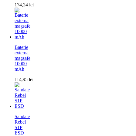
174,24
lei
Baterie
externa
magsafe
10000
mAh
114,95
lei
Sandale
Rebel
S1P
ESD