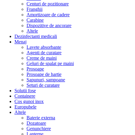
Centuri de pozitionare
Franghii
Amortizoare de cadere
Carabine
Dispozitive de ancorare
Altele
Dezinfectanti medicali
Menaj
Lavete absorbante
Agenti de curatare
Creme de maini
Geluri de spalat pe maini
Prosoape
Prosoape de hartie
Sapunuri, sampoane
Seturi de curatare
Solutii fose
Containere
Cos gunoi inox
Europubele
Altele
Baterie externa
Dozatoare
Genunchiere
Lanterne