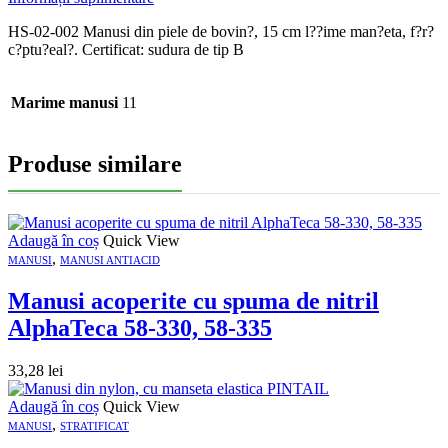
HS-02-002 Manusi din piele de bovin?, 15 cm l??ime man?eta, f?r?
c?ptu?eal?. Certificat: sudura de tip B
Marime manusi
11
Produse similare
Adaugă în coș
Quick View
,
MANUSI
MANUSI ANTIACID
Manusi acoperite cu spuma de nitril
AlphaTeca 58-330, 58-335
33,28
lei
Adaugă în coș
Quick View
,
MANUSI
STRATIFICAT