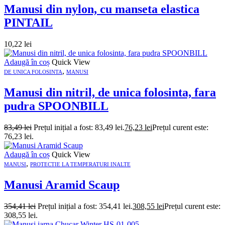
Manusi din nylon, cu manseta elastica
PINTAIL
10,22
lei
Adaugă în coș
Quick View
,
DE UNICA FOLOSINTA
MANUSI
Manusi din nitril, de unica folosinta, fara
pudra SPOONBILL
83,49
lei
Prețul inițial a fost: 83,49 lei.
76,23
lei
Prețul curent este:
76,23 lei.
Adaugă în coș
Quick View
,
MANUSI
PROTECTIE LA TEMPERATURI INALTE
Manusi Aramid Scaup
354,41
lei
Prețul inițial a fost: 354,41 lei.
308,55
lei
Prețul curent este:
308,55 lei.