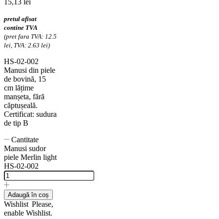
15,13
lei
pretul afisat
contine TVA
(pret fara TVA: 12.5
lei, TVA: 2.63 lei)
HS-02-002
Manusi din piele
de bovină, 15
cm lățime
manșeta, fără
căptușeală.
Certificat: sudura
de tip B
Cantitate
Manusi sudor
piele Merlin light
HS-02-002
Adaugă în coș
Wishlist
Please,
enable Wishlist.