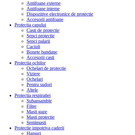
Antifoane externe
Antifoane interne
Dispozitive electronice de protectie
Accesorii antifoane
Protectia capului
Casti de protectie
Sepci protectie
Sepci palarii
Caciuli
Bonete bandane
Accesorii casti
Protectia ochilor
Ochelari de protectie
Viziere
Ochelari
Pentru sudori
Altele
Protectia respiratiei
Subansamble
Filtre
Masti gaze
Masti protectie
Semimasti
Protectie impotriva caderii
Hamuri