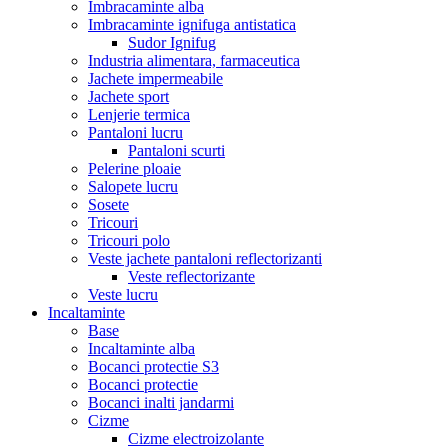
Imbracaminte alba
Imbracaminte ignifuga antistatica
Sudor Ignifug
Industria alimentara, farmaceutica
Jachete impermeabile
Jachete sport
Lenjerie termica
Pantaloni lucru
Pantaloni scurti
Pelerine ploaie
Salopete lucru
Sosete
Tricouri
Tricouri polo
Veste jachete pantaloni reflectorizanti
Veste reflectorizante
Veste lucru
Incaltaminte
Base
Incaltaminte alba
Bocanci protectie S3
Bocanci protectie
Bocanci inalti jandarmi
Cizme
Cizme electroizolante