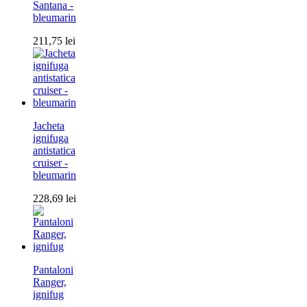
Santana -
bleumarin
211,75
lei
Jacheta
ignifuga
antistatica
cruiser -
bleumarin
228,69
lei
Pantaloni
Ranger,
ignifug