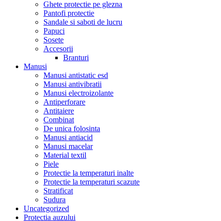
Ghete protectie pe glezna
Pantofi protectie
Sandale si saboti de lucru
Papuci
Sosete
Accesorii
Branturi
Manusi
Manusi antistatic esd
Manusi antivibratii
Manusi electroizolante
Antiperforare
Antitaiere
Combinat
De unica folosinta
Manusi antiacid
Manusi macelar
Material textil
Piele
Protectie la temperaturi inalte
Protectie la temperaturi scazute
Stratificat
Sudura
Uncategorized
Protectia auzului