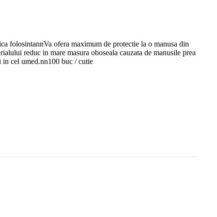
a folosintannVa ofera maximum de protectie la o manusa din
terialului reduc in mare masura oboseala cauzata de manusile prea
si in cel umed.nn100 buc / cutie