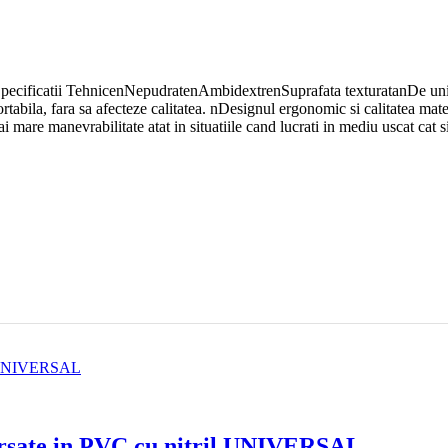
ificatii TehnicenNepudratenAmbidextrenSuprafata texturatanDe unic
ortabila, fara sa afecteze calitatea. nDesignul ergonomic si calitatea ma
i mare manevrabilitate atat in situatiile cand lucrati in mediu uscat cat 
ersate in PVC cu nitril UNIVERSAL