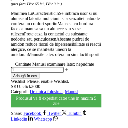
(pret fara TVA: 65 lei, TVA: 0 lei)
Marimea LnCaracteristicinSe imbraca usor si nu
alunecanDatorita moliciunii si a senzatiei naturale
confera un confort sporitnManseta cu bordura
face ca manusa sa nu alunece sau sa se
rulezenProtejeaza la contactul cu substante
nedorite sau periculoasenAbsenta pudrei de
amidon reduce riscul de hipersensibilitate si reactii
alergice, ce se manifesta uneori la
amidon.nManusile latex ofera un simt tactil sporit
Cantitate Manusi examinare latex nepudrate
Adaugă în coș
Wishlist
Please, enable Wishlist.
SKU:
click2000
Categorii:
De unica folosinta
,
Manusi
Produsul va fi expediat catre tine in maxim 5
zile
Share:
Facebook
Twitter
Tumblr
Linkedin
Whatsapp