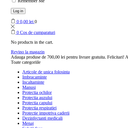
Remember Me
Log in
0
0,00
lei
0
0
Cos de cumparaturi
No products in the cart.
Revino la magazin
Adauga produse de
700,00
lei
pentru livrare gratuita.
Felicitari! A
Toate categoriile
Articole de unica folosinta
Imbracaminte
Incaltaminte
Manusi
Protectia ochilor
Protectia auzului
Protectia capului
Protectia respiratiei
Protectie impotriva caderii
Dezinfectanti medicali
Menaj