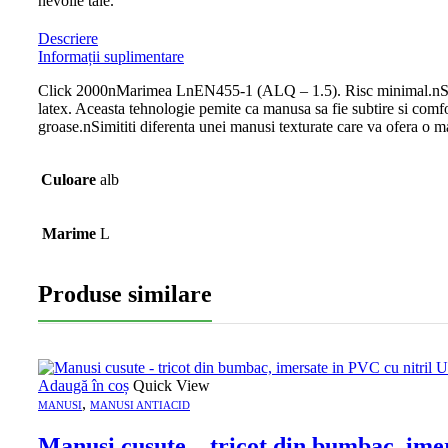
nevoile tale.
Descriere
Informații suplimentare
Click 2000nMarimea LnEN455-1 (ALQ – 1.5). Risc minimal.nSpec
latex. Aceasta tehnologie pemite ca manusa sa fie subtire si comf
groase.nSimititi diferenta unei manusi texturate care va ofera o ma
Culoare
alb
Marime
L
Produse similare
Adaugă în coș
Quick View
,
MANUSI
MANUSI ANTIACID
Manusi cusute – tricot din bumbac, im