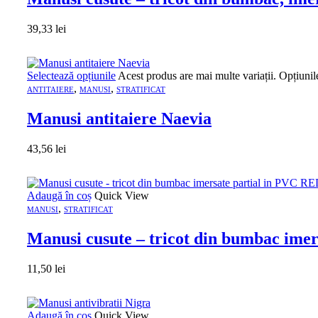
39,33
lei
Selectează opțiunile
Acest produs are mai multe variații. Opțiunil
,
,
ANTITAIERE
MANUSI
STRATIFICAT
Manusi antitaiere Naevia
43,56
lei
Adaugă în coș
Quick View
,
MANUSI
STRATIFICAT
Manusi cusute – tricot din bumbac im
11,50
lei
Adaugă în coș
Quick View