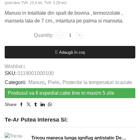
(pret fara TVA: 15.6 lei, TVA: 3.28 lei)
Manusi in totalitate din spalt de bovina , termoizolate ,
manseta lata de 7 cm., intaritura pe palma si manseta.
Cantitate
Manusi
iarna
Adaugă în coș
termoizolate
SNIPE
Wishlist
WINTER
SKU:
0119001000100
Categorii:
Manusi
,
Piele
,
Protectie la temperaturi scazute
Produsul va fi expediat catre tine in maxim 5 zile
Share:
Te-Ar Putea Interesa Si:
Tricou maneca lunga ignifug antistatic Defender - bleumarin