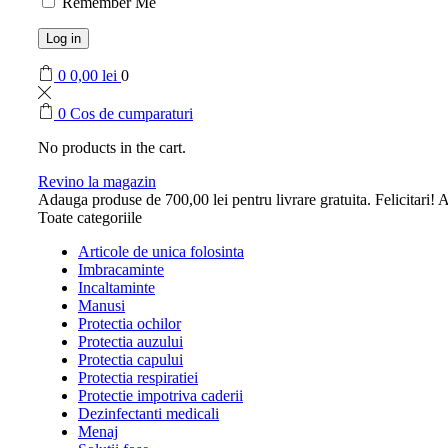
Remember Me
Log in
0
0,00
lei
0
0
Cos de cumparaturi
No products in the cart.
Revino la magazin
Adauga produse de
700,00
lei
pentru livrare gratuita.
Felicitari! A
Toate categoriile
Articole de unica folosinta
Imbracaminte
Incaltaminte
Manusi
Protectia ochilor
Protectia auzului
Protectia capului
Protectia respiratiei
Protectie impotriva caderii
Dezinfectanti medicali
Menaj