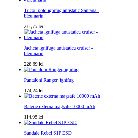
Tricou polo ignifug antistatic Santana -
bleumarin
211,75
lei
Jacheta ignifuga antistatica cruiser -
bleumarin
228,69
lei
Pantaloni Ranger, ignifug
174,24
lei
Baterie externa magsafe 10000 mAh
114,95
lei
Sandale Rebel S1P ESD