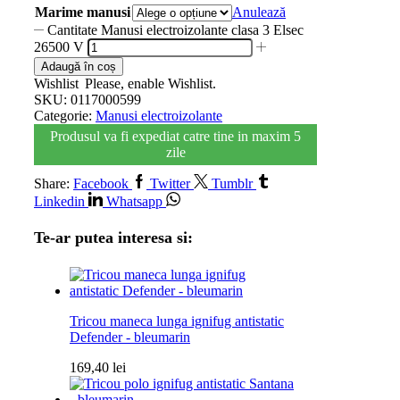
Marime manusi
Anulează
Cantitate Manusi electroizolante clasa 3 Elsec
26500 V
Adaugă în coș
Wishlist
Please, enable Wishlist.
SKU:
0117000599
Categorie:
Manusi electroizolante
Produsul va fi expediat catre tine in maxim 5
zile
Share:
Facebook
Twitter
Tumblr
Linkedin
Whatsapp
Te-ar putea interesa si:
Tricou maneca lunga ignifug antistatic
Defender - bleumarin
169,40
lei