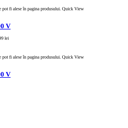
e pot fi alese în pagina produsului.
Quick View
00 V
99 lei
e pot fi alese în pagina produsului.
Quick View
00 V