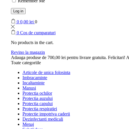
Remember Me
Log in
0
0,00
lei
0
0
Cos de cumparaturi
No products in the cart.
Revino la magazin
Adauga produse de
700,00
lei
pentru livrare gratuita.
Felicitari! A
Toate categoriile
Articole de unica folosinta
Imbracaminte
Incaltaminte
Manusi
Protectia ochilor
Protectia auzului
Protectia capului
Protectia respiratiei
Protectie impotriva caderii
Dezinfectanti medicali
Menaj