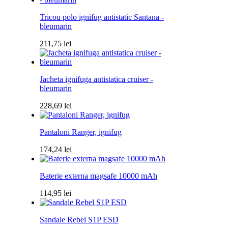
Tricou polo ignifug antistatic Santana -
bleumarin
211,75
lei
Jacheta ignifuga antistatica cruiser -
bleumarin
228,69
lei
Pantaloni Ranger, ignifug
174,24
lei
Baterie externa magsafe 10000 mAh
114,95
lei
Sandale Rebel S1P ESD