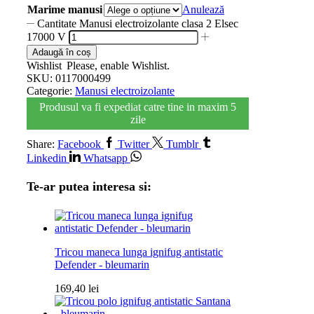
Marime manusi
Anulează
Cantitate Manusi electroizolante clasa 2 Elsec
17000 V
Adaugă în coș
Wishlist
Please, enable Wishlist.
SKU:
0117000499
Categorie:
Manusi electroizolante
Produsul va fi expediat catre tine in maxim 5
zile
Share:
Facebook
Twitter
Tumblr
Linkedin
Whatsapp
Te-ar putea interesa si:
Tricou maneca lunga ignifug antistatic
Defender - bleumarin
169,40
lei