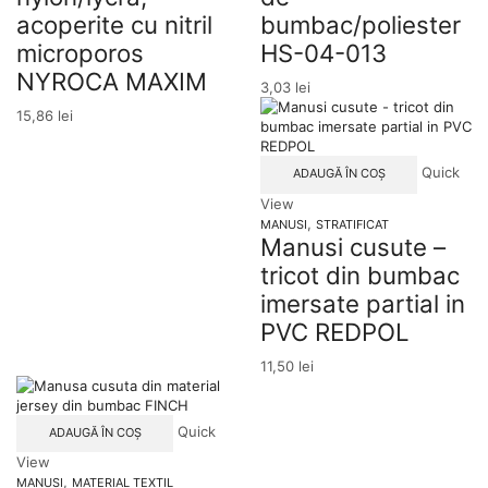
acoperite cu nitril
bumbac/poliester
microporos
HS-04-013
NYROCA MAXIM
3,03
lei
15,86
lei
Quick
ADAUGĂ ÎN COȘ
View
,
MANUSI
STRATIFICAT
Manusi cusute –
tricot din bumbac
imersate partial in
PVC REDPOL
11,50
lei
Quick
ADAUGĂ ÎN COȘ
View
,
MANUSI
MATERIAL TEXTIL