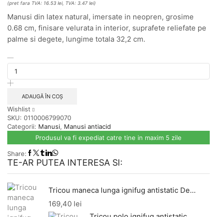
(pret fara TVA: 16.53 lei, TVA: 3.47 lei)
Manusi din latex natural, imersate in neopren, grosime
0.68 cm, finisare velurata in interior, suprafete reliefate pe
palme si degete, lungime totala 32,2 cm.
Cantitate
Manusi
din
latex
natural,
ADAUGĂ ÎN COȘ
imersate
Wishlist
in
SKU:
0110006799070
neopren
Categorii:
Manusi
,
Manusi antiacid
BI-
COLOUR
Produsul va fi expediat catre tine in maxim 5 zile
TM
Share:
87-
TE-AR PUTEA INTERESA SI:
900
Tricou maneca lunga ignifug antistatic Defender - bleumarin
169,40
lei
Tricou polo ignifug antistatic Santana - bleumarin