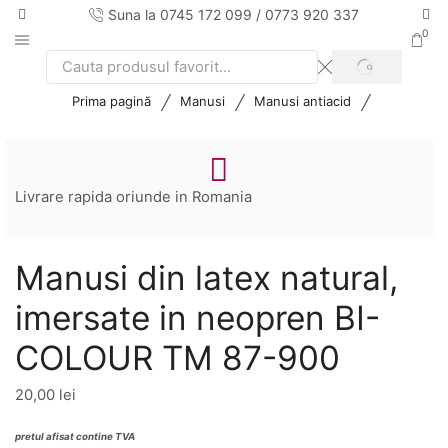
Suna la 0745 172 099 / 0773 920 337
0
SEARCH
Search
input
/
/
/
Prima pagină
Manusi
Manusi antiacid
Livrare rapida oriunde in Romania
Manusi din latex natural,
imersate in neopren BI-
COLOUR TM 87-900
20,00
lei
pretul afisat contine TVA