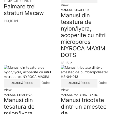
TEMPERATURI INALTE
Palmare trei
View
,
MANUSI
STRATIFICAT
straturi Macaw
Manusi din
tesatura de
113,10
lei
nylon/lycra,
acoperite cu nitril
microporos
NYROCA MAXIM
DOTS
18,15
lei
Quick
Quick
ADAUGĂ ÎN COȘ
ADAUGĂ ÎN COȘ
View
View
,
,
MANUSI
STRATIFICAT
MANUSI
MATERIAL TEXTIL
Manusi din
Manusi tricotate
tesatura de
dintr-un amestec
nylon/lycra,
de