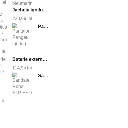
5
lei
Jacheta ignifuga antistatica cruiser - bleumarin
228,69
lei
Pantaloni Ranger, ignifug
4
lei
Baterie externa magsafe 10000 mAh
114,95
lei
Sandale Rebel S1P ESD
6
lei