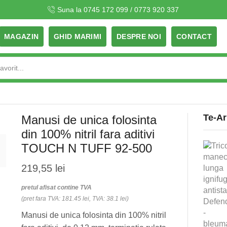
Suna la 0745 172 099 / 0773 920 337
MAGAZIN
GHID MARIMI
DESPRE NOI
CONTACT
Search
input
Te-Ar
Manusi de unica folosinta
din 100% nitril fara aditivi
TOUCH N TUFF 92-500
219,55
lei
pretul afisat contine TVA
(pret fara TVA: 181.45 lei, TVA: 38.1 lei)
Manusi de unica folosinta din 100% nitril