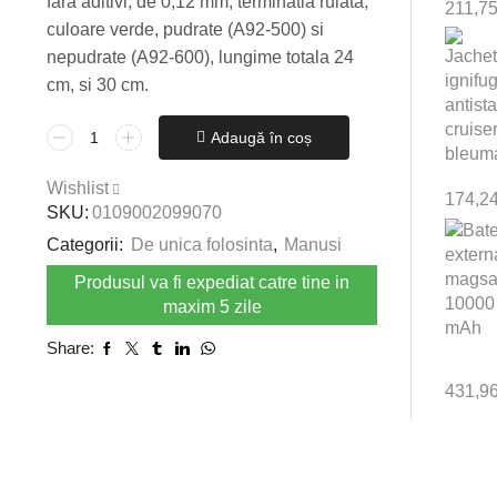
fara aditivi, de 0,12 mm, terminatia rulata,
211,7
culoare verde, pudrate (A92-500) si
nepudrate (A92-600), lungime totala 24
cm, si 30 cm.
Cantitate
Adaugă în coș
Manusi
de
Wishlist
174,2
unica
SKU:
0109002099070
folosinta
Categorii:
De unica folosinta
,
Manusi
din
100%
Produsul va fi expediat catre tine in
nitril
maxim 5 zile
fara
Share:
aditivi
TOUCH
431,9
N
TUFF
92-
500