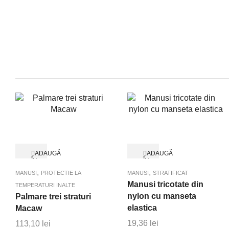
ADAUGĂ
ADAUGĂ
ÎN
ÎN
Quick View
Quick View
COȘ
COȘ
,
,
MANUSI
PROTECTIE LA
MANUSI
STRATIFICAT
Manusi tricotate din
TEMPERATURI INALTE
nylon cu manseta
Palmare trei straturi
elastica
Macaw
19,36
lei
113,10
lei