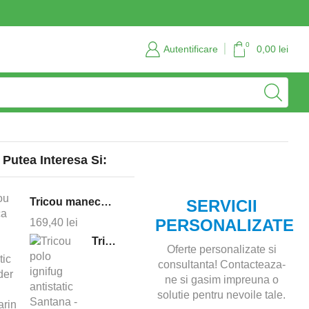
Servicii personalizate si consultanta
Contact
0
Autentificare
0,00
lei
 Putea Interesa Si:
Tricou maneca lunga ignifug antistatic Defender - bleumarin
SERVICII
PERSONALIZATE
169,40
lei
Tricou polo ignifug antistatic Santana - bleumarin
Oferte personalizate si
consultanta! Contacteaza-
ne si gasim impreuna o
solutie pentru nevoile tale.