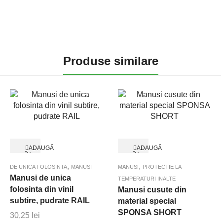
Produse similare
ADAUGĂ
ADAUGĂ
ÎN
ÎN
Quick View
Quick View
COȘ
COȘ
,
,
DE UNICA FOLOSINTA
MANUSI
MANUSI
PROTECTIE LA
Manusi de unica
TEMPERATURI INALTE
folosinta din vinil
Manusi cusute din
subtire, pudrate RAIL
material special
SPONSA SHORT
30,25
lei