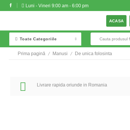
Luni - Vineri 9:00 am - 6:00 pm
ACASA
Toate Categoriile
/
/
Prima pagină
Manusi
De unica folosinta
Livrare rapida oriunde in Romania