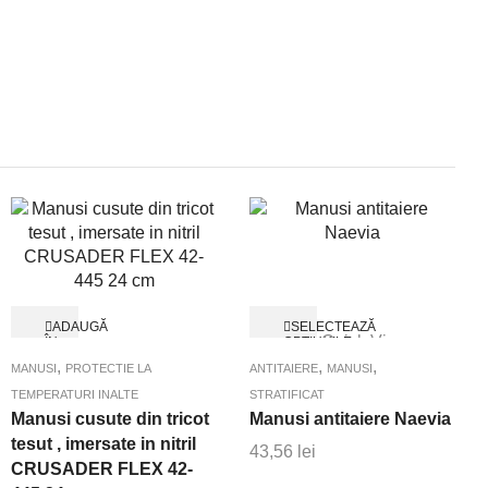
Acest
ADAUGĂ
SELECTEAZĂ
Quick View
produs
ÎN
OPȚIUNILE
Quick View
COȘ
are
,
,
,
MANUSI
PROTECTIE LA
ANTITAIERE
MANUSI
mai
TEMPERATURI INALTE
STRATIFICAT
multe
Manusi cusute din tricot
Manusi antitaiere Naevia
variații.
tesut , imersate in nitril
43,56
lei
Opțiunile
CRUSADER FLEX 42-
pot